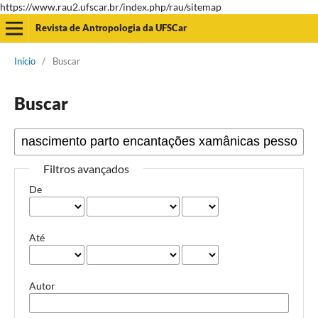
https://www.rau2.ufscar.br/index.php/rau/sitemap
Revista de Antropologia da UFSCar
Início
/
Buscar
Buscar
Filtros avançados
De
Até
Autor