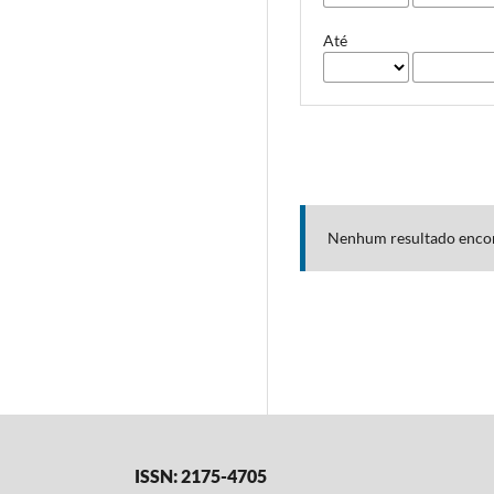
Até
Nenhum resultado enco
ISSN: 2175-4705