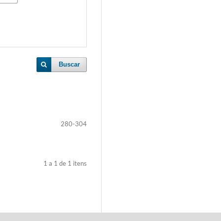
Buscar
280-304
1 a 1 de 1 itens