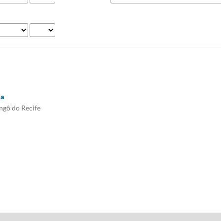
ja
angô do Recife