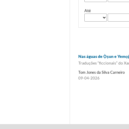
Até
Nas águas de Ọ̀ṣun e Yemọ
Traduções “ficcionais” do X
Tom Jones da Silva Carneiro
09-04-2026