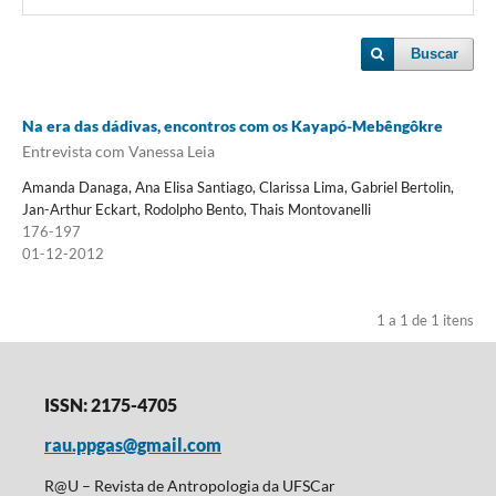
Buscar
Na era das dádivas, encontros com os Kayapó-Mebêngôkre
Entrevista com Vanessa Leia
Amanda Danaga, Ana Elisa Santiago, Clarissa Lima, Gabriel Bertolin,
Jan-Arthur Eckart, Rodolpho Bento, Thais Montovanelli
176-197
01-12-2012
1 a 1 de 1 itens
ISSN: 2175-4705
rau.ppgas@gmail.com
R@U – Revista de Antropologia da UFSCar