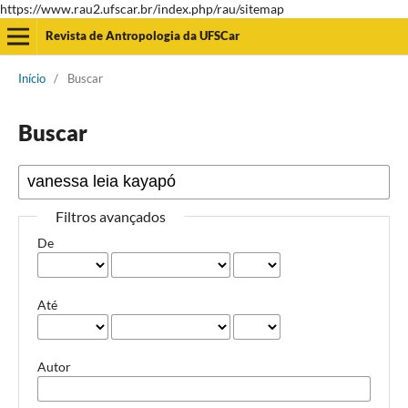
https://www.rau2.ufscar.br/index.php/rau/sitemap
Revista de Antropologia da UFSCar
Início
/
Buscar
Buscar
Filtros avançados
De
Até
Autor