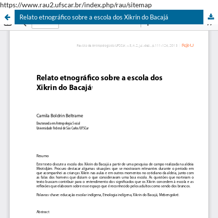
https://www.rau2.ufscar.br/index.php/rau/sitemap
Relato etnográfico sobre a escola dos Xikrin do Bacajá