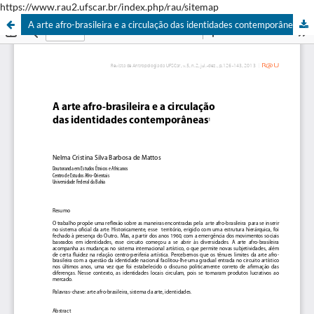
https://www.rau2.ufscar.br/index.php/rau/sitemap
A arte afro-brasileira e a circulação das identidades contemporâneas