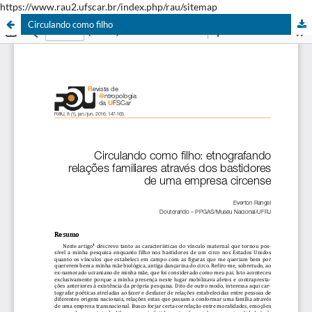
https://www.rau2.ufscar.br/index.php/rau/sitemap
Circulando como filho