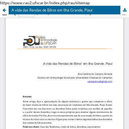
https://www.rau2.ufscar.br/index.php/rau/sitemap
A vida das Rendas de Bilros em Ilha Grande, Piauí