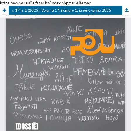
https://www.rau2.ufscar.br/index.php/rau/sitemap
v. 17 n. 1 (2025): Volume 17, número 1, janeiro-junho 2025