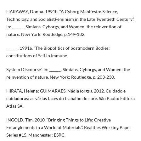
HARAWAY, Donna. 1991b. “A Cyborg Manifesto: Science,
Technology, and SocialistFeminism in the Late Twentieth Century”.
In: ______, Simians, Cyborgs, and Women: the reinvention of
nature. New York: Routledge. p.149-182.
______. 1991a. “The Biopolitics of postmodern Bodies:
constitutions of Self in Immune
System Discourse”. In: ______, Simians, Cyborgs, and Women: the
reinvention of nature. New York: Routledge. p. 203-230.
HIRATA, Helena; GUIMARÃES, Nádia (orgs.). 2012. Cuidado e
cuidadoras: as várias faces do trabalho do care. São Paulo: Editora
Atlas SA.
INGOLD, Tim. 2010. “Bringing Things to Life: Creative
Entanglements in a World of Materials”. Realities Working Paper
Series #15. Manchester: ESRC.