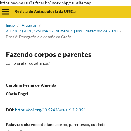
https://www.rau2.ufscar.br/index.php/rau/sitemap
Revista de Antropologia da UFSCar
Início
/
Arquivos
/
v. 12 n. 2 (2020): Volume 12, Número 2, julho – dezembro de 2020
/
Dossiê: Etnografia e o desafio da Grafia
Fazendo corpos e parentes
como grafar cotidianos?
Carolina Perini de Almeida
Cíntia Engel
DOI:
https://doi.org/10.52426/rau.v12i2.351
Palavras-chave:
cotidiano, corpo, parentesco, cuidado,