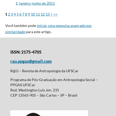
1, janeiro-junho de 2011
1
2
3
4
5
6
7
8
9
10
11
12
13
>
>>
Você também pode
iniciar uma pesquisa avançada por
similaridade
para este artigo.
ISSN: 2175-4705
rau.ppgas@gmail.com
R@U – Revista de Antropologia da UFSCar
Programa de Pós-Graduação em Antropologia Social –
PPGAS UFSCar
Rod. Washington Luís, km. 235
CEP 13565-905 – São Carlos – SP – Brasil