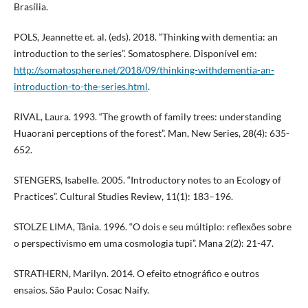
Brasília.
POLS, Jeannette et. al. (eds). 2018. “Thinking with dementia: an
introduction to the series”. Somatosphere. Disponível em:
http://somatosphere.net/2018/09/thinking-withdementia-an-
introduction-to-the-series.html
.
RIVAL, Laura. 1993. “The growth of family trees: understanding
Huaorani perceptions of the forest”. Man, New Series, 28(4): 635-
652.
STENGERS, Isabelle. 2005. “Introductory notes to an Ecology of
Practices”. Cultural Studies Review, 11(1): 183–196.
STOLZE LIMA, Tânia. 1996. “O dois e seu múltiplo: reflexões sobre
o perspectivismo em uma cosmologia tupi”. Mana 2(2): 21-47.
STRATHERN, Marilyn. 2014. O efeito etnográfico e outros
ensaios. São Paulo: Cosac Naify.