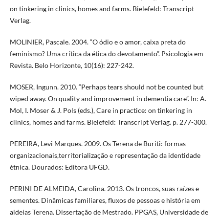
on tinkering in clinics, homes and farms. Bielefeld: Transcript
Verlag.
MOLINIER, Pascale. 2004. “O ódio e o amor, caixa preta do
feminismo? Uma crítica da ética do devotamento”. Psicologia em
Revista. Belo Horizonte, 10(16): 227-242.
MOSER, Ingunn. 2010. “Perhaps tears should not be counted but
wiped away. On quality and improvement in dementia care”. In: A.
Mol, I. Moser & J. Pols (eds.), Care in practice: on tinkering in
clinics, homes and farms. Bielefeld: Transcript Verlag. p. 277-300.
PEREIRA, Levi Marques. 2009. Os Terena de Buriti: formas
organizacionais,territorialização e representação da identidade
étnica. Dourados: Editora UFGD.
PERINI DE ALMEIDA, Carolina. 2013. Os troncos, suas raízes e
sementes. Dinâmicas familiares, fluxos de pessoas e história em
aldeias Terena. Dissertação de Mestrado. PPGAS, Universidade de