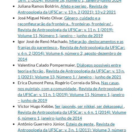
16 n. 1 (2024): Volume 16, número 1, Janeiro-junho 2024
Juliana Ramos Boldrin,
Afeto e perigo
,
Revista de
Antropologia da UFSCar: v. 13 n. 2 (2021): 13 v.2 2021
José Miguel Nieto Olivar,
Gênero, cuidado e a
reconfiguração da fronteira... fronteiras, fronteiras!
,
Revista de Antropologia da UFSCar: v. 11 n. 1 (2019):
Volume 11, Número 1, janeiro – junho de 2019
Igor José de Renó Machado,
Migração, deslocamentos e as
franjas do parentesco
,
Revista de Antropologia da UFSCar:
v. 6 n. 2 (2014): Volume 6, número 2, agosto-dezembro de
2014
Valentina Calado Pompermaier,
Diálogos possíveis entre
teoria e ficção
,
Revista de Antropologia da UFSCar: v. 13 n.
1 (2021): Volume 13, Número 1 / Janeiro - junho de 2021
Erica Dumont Pena, Rogério Correia da Silva,
Nas casas,
nos quintais, com a comunidade
,
Revista de Antropologia
da UFSCar: v. 11 n. 1 (2019): Volume 11, Número 1, janeiro
– junho de 2019
Victor Hugo Kebbe,
Ser japonês, ser nikkei, ser dekassegui
,
Revista de Antropologia da UFSCar: v. 6 n. 1 (2014): Volume
6, número 1, janeiro-junho de 2014
Antônio Guerreiro Júnior,
Esteio de gente
,
Revista de
Antropologia da UFSCar: v. 3 n. 1 (2011): Volume 3, número