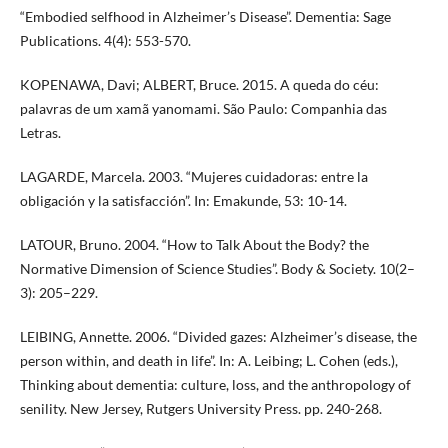
“Embodied selfhood in Alzheimer’s Disease”. Dementia: Sage
Publications. 4(4): 553-570.
KOPENAWA, Davi; ALBERT, Bruce. 2015. A queda do céu:
palavras de um xamã yanomami. São Paulo: Companhia das
Letras.
LAGARDE, Marcela. 2003. “Mujeres cuidadoras: entre la
obligación y la satisfacción”. In: Emakunde, 53: 10-14.
LATOUR, Bruno. 2004. “How to Talk About the Body? the
Normative Dimension of Science Studies”. Body & Society. 10(2–
3): 205–229.
LEIBING, Annette. 2006. “Divided gazes: Alzheimer’s disease, the
person within, and death in life”. In: A. Leibing; L. Cohen (eds.),
Thinking about dementia: culture, loss, and the anthropology of
senility. New Jersey, Rutgers University Press. pp. 240-268.