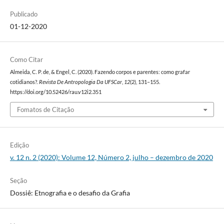
Publicado
01-12-2020
Como Citar
Almeida, C. P. de, & Engel, C. (2020). Fazendo corpos e parentes: como grafar
cotidianos?.
Revista De Antropologia Da UFSCar
,
12
(2), 131–155.
https://doi.org/10.52426/rau.v12i2.351
Fomatos de Citação
Edição
v. 12 n. 2 (2020): Volume 12, Número 2, julho – dezembro de 2020
Seção
Dossiê: Etnografia e o desafio da Grafia