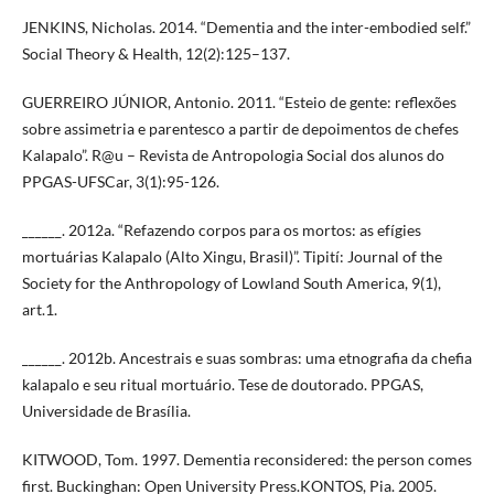
JENKINS, Nicholas. 2014. “Dementia and the inter-embodied self.”
Social Theory & Health, 12(2):125–137.
GUERREIRO JÚNIOR, Antonio. 2011. “Esteio de gente: reflexões
sobre assimetria e parentesco a partir de depoimentos de chefes
Kalapalo”. R@u – Revista de Antropologia Social dos alunos do
PPGAS-UFSCar, 3(1):95-126.
______. 2012a. “Refazendo corpos para os mortos: as efígies
mortuárias Kalapalo (Alto Xingu, Brasil)”. Tipití: Journal of the
Society for the Anthropology of Lowland South America, 9(1),
art.1.
______. 2012b. Ancestrais e suas sombras: uma etnografia da chefia
kalapalo e seu ritual mortuário. Tese de doutorado. PPGAS,
Universidade de Brasília.
KITWOOD, Tom. 1997. Dementia reconsidered: the person comes
first. Buckinghan: Open University Press.KONTOS, Pia. 2005.