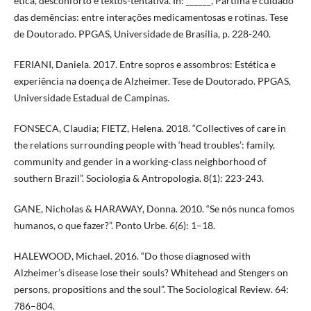
ética, desconforto e textos-tentativa. In: ______, Partilha e cuidado
das demências: entre interações medicamentosas e rotinas. Tese
de Doutorado. PPGAS, Universidade de Brasília, p. 228-240.
FERIANI, Daniela. 2017. Entre sopros e assombros: Estética e
experiência na doença de Alzheimer. Tese de Doutorado. PPGAS,
Universidade Estadual de Campinas.
FONSECA, Claudia; FIETZ, Helena. 2018. “Collectives of care in
the relations surrounding people with ‘head troubles’: family,
community and gender in a working-class neighborhood of
southern Brazil”. Sociologia & Antropologia. 8(1): 223-243.
GANE, Nicholas & HARAWAY, Donna. 2010. “Se nós nunca fomos
humanos, o que fazer?”. Ponto Urbe. 6(6): 1–18.
HALEWOOD, Michael. 2016. “Do those diagnosed with
Alzheimer’s disease lose their souls? Whitehead and Stengers on
persons, propositions and the soul”. The Sociological Review. 64:
786–804.