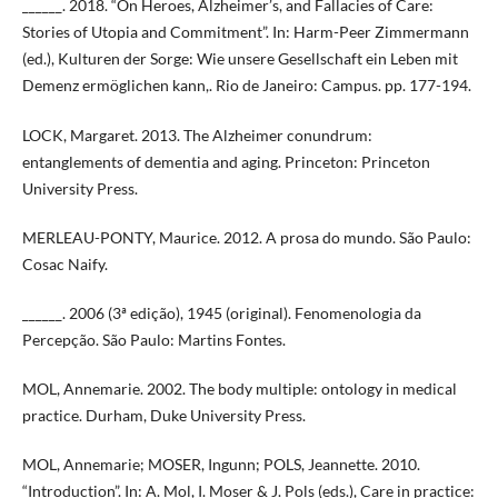
______. 2018. “On Heroes, Alzheimer’s, and Fallacies of Care:
Stories of Utopia and Commitment”. In: Harm-Peer Zimmermann
(ed.), Kulturen der Sorge: Wie unsere Gesellschaft ein Leben mit
Demenz ermöglichen kann,. Rio de Janeiro: Campus. pp. 177-194.
LOCK, Margaret. 2013. The Alzheimer conundrum:
entanglements of dementia and aging. Princeton: Princeton
University Press.
MERLEAU-PONTY, Maurice. 2012. A prosa do mundo. São Paulo:
Cosac Naify.
______. 2006 (3ª edição), 1945 (original). Fenomenologia da
Percepção. São Paulo: Martins Fontes.
MOL, Annemarie. 2002. The body multiple: ontology in medical
practice. Durham, Duke University Press.
MOL, Annemarie; MOSER, Ingunn; POLS, Jeannette. 2010.
“Introduction”. In: A. Mol, I. Moser & J. Pols (eds.), Care in practice: