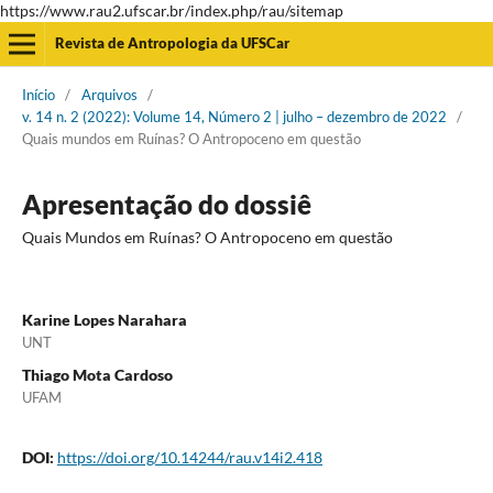
https://www.rau2.ufscar.br/index.php/rau/sitemap
Revista de Antropologia da UFSCar
Início
/
Arquivos
/
v. 14 n. 2 (2022): Volume 14, Número 2 | julho – dezembro de 2022
/
Quais mundos em Ruínas? O Antropoceno em questão
Apresentação do dossiê
Quais Mundos em Ruínas? O Antropoceno em questão
Karine Lopes Narahara
UNT
Thiago Mota Cardoso
UFAM
DOI:
https://doi.org/10.14244/rau.v14i2.418