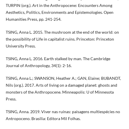
TURPIN (org.). Art in the Anthropocene: Encounters Among
Aesthetics, Politics, Environments and Epistemologies. Open
Humanities Press, pp. 241-254.
TSING, Anna L. 2015. The mushroom at the end of the world: on
the possibility of Life in capitalist ruins. Princeton: Princeton
University Press.
TSING, Anna L. 2016. Earth stalked by man. The Cambridge
Journal of Anthropology, 34(1): 2-16.
TSING, Anna L.; SWANSON, Heather A.; GAN, Elaine; BUBANDT,
Nils (org.). 2017. Arts of living on a damaged planet: ghosts and
monsters of the Anthropocene. Minneapolis: U of Minnesota
Press.
TSING, Anna. 2019. Viver nas ruínas: paisagens multiespécies no
Antropoceno. Brasília: Editora Mil Folhas.