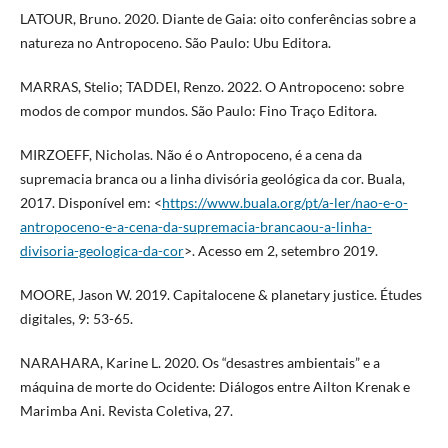
LATOUR, Bruno. 2020. Diante de Gaia: oito conferências sobre a
natureza no Antropoceno. São Paulo: Ubu Editora.
MARRAS, Stelio; TADDEI, Renzo. 2022. O Antropoceno: sobre
modos de compor mundos. São Paulo: Fino Traço Editora.
MIRZOEFF, Nicholas. Não é o Antropoceno, é a cena da
supremacia branca ou a linha divisória geológica da cor. Buala,
2017. Disponível em: <
https://www.buala.org/pt/a-ler/nao-e-o-
antropoceno-e-a-cena-da-supremacia-brancaou-a-linha-
divisoria-geologica-da-cor
>. Acesso em 2, setembro 2019.
MOORE, Jason W. 2019. Capitalocene & planetary justice. Études
digitales, 9: 53-65.
NARAHARA, Karine L. 2020. Os “desastres ambientais” e a
máquina de morte do Ocidente: Diálogos entre Ailton Krenak e
Marimba Ani. Revista Coletiva, 27.