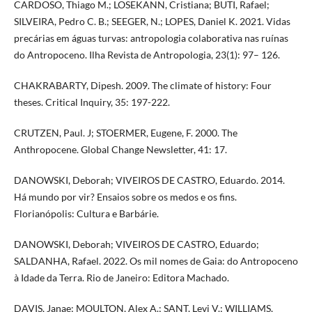
CARDOSO, Thiago M.; LOSEKANN, Cristiana; BUTI, Rafael;
SILVEIRA, Pedro C. B.; SEEGER, N.; LOPES, Daniel K. 2021. Vidas
precárias em águas turvas: antropologia colaborativa nas ruínas
do Antropoceno. Ilha Revista de Antropologia, 23(1): 97– 126.
CHAKRABARTY, Dipesh. 2009. The climate of history: Four
theses. Critical Inquiry, 35: 197-222.
CRUTZEN, Paul. J; STOERMER, Eugene, F. 2000. The
Anthropocene. Global Change Newsletter, 41: 17.
DANOWSKI, Deborah; VIVEIROS DE CASTRO, Eduardo. 2014.
Há mundo por vir? Ensaios sobre os medos e os fins.
Florianópolis: Cultura e Barbárie.
DANOWSKI, Deborah; VIVEIROS DE CASTRO, Eduardo;
SALDANHA, Rafael. 2022. Os mil nomes de Gaia: do Antropoceno
à Idade da Terra. Rio de Janeiro: Editora Machado.
DAVIS, Janae; MOULTON, Alex A.; SANT, Levi V.; WILLIAMS,