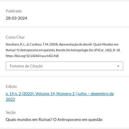
Publicado
28-03-2024
Como Citar
Narahara, K. L., & Cardoso, T. M. (2024). Apresentação do dossiê: Quais Mundos em
Ruínas? O Antropoceno em questão.
Revista De Antropologia Da UFSCar
,
14
(2), 8–18.
https://doi.org/10.14244/rau.v14i2.418
Fomatos de Citação
Edição
v. 14 n. 2 (2022): Volume 14, Número 2 | julho – dezembro de
2022
Seção
Quais mundos em Ruínas? O Antropoceno em questão