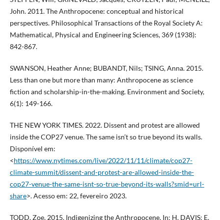
John. 2011. The Anthropocene: conceptual and historical
perspectives. Philosophical Transactions of the Royal Society A:
Mathematical, Physical and Engineering Sciences, 369 (1938):
842-867.
SWANSON, Heather Anne; BUBANDT, Nils; TSING, Anna. 2015.
Less than one but more than many: Anthropocene as science
fiction and scholarship-in-the-making. Environment and Society,
6(1): 149-166.
THE NEW YORK TIMES. 2022. Dissent and protest are allowed
inside the COP27 venue. The same isn’t so true beyond its walls.
Disponível em:
<
https://www.nytimes.com/live/2022/11/11/climate/cop27-
climate-summit/dissent-and-protest-are-allowed-inside-the-
cop27-venue-the-same-isnt-so-true-beyond-its-walls?smid=url-
share
>. Acesso em: 22, fevereiro 2023.
TODD, Zoe. 2015. Indigenizing the Anthropocene. In: H. DAVIS; E.