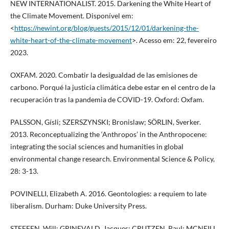
NEW INTERNATIONALIST. 2015. Darkening the White Heart of
the Climate Movement. Disponível em:
<
https://newint.org/blog/guests/2015/12/01/darkening-the-
white-heart-of-the-climate-movement
>. Acesso em: 22, fevereiro
2023.
OXFAM. 2020. Combatir la desigualdad de las emisiones de
carbono. Porqué la justicia climática debe estar en el centro de la
recuperación tras la pandemia de COVID-19. Oxford: Oxfam.
PALSSON, Gísli; SZERSZYNSKI; Bronislaw; SÖRLIN, Sverker.
2013. Reconceptualizing the ‘Anthropos’ in the Anthropocene:
integrating the social sciences and humanities in global
environmental change research. Environmental Science & Policy,
28: 3-13.
POVINELLI, Elizabeth A. 2016. Geontologies: a requiem to late
liberalism. Durham: Duke University Press.
STEFFEN, Will; GRINEVALD, Jacques; CRUTZEN, Paul; MCNEILL,