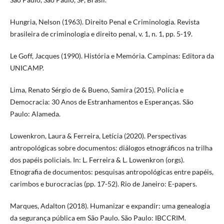
Hungria, Nelson (1963). Direito Penal e Criminologia. Revista
brasileira de criminologia e direito penal, v. 1, n. 1, pp. 5-19.
Le Goff, Jacques (1990). História e Memória. Campinas: Editora da
UNICAMP.
Lima, Renato Sérgio de & Bueno, Samira (2015). Polícia e
Democracia: 30 Anos de Estranhamentos e Esperanças. São
Paulo: Alameda.
Lowenkron, Laura & Ferreira, Letícia (2020). Perspectivas
antropológicas sobre documentos: diálogos etnográficos na trilha
dos papéis policiais. In: L. Ferreira & L. Lowenkron (orgs).
Etnografia de documentos: pesquisas antropológicas entre papéis,
carimbos e burocracias (pp. 17-52). Rio de Janeiro: E-papers.
Marques, Adalton (2018). Humanizar e expandir: uma genealogia
da segurança pública em São Paulo. São Paulo: IBCCRIM.