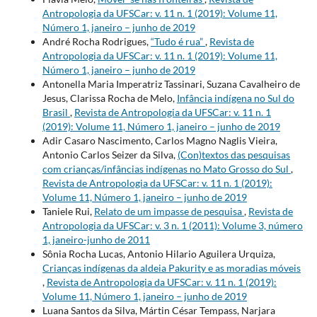
Antropologia da UFSCar: v. 11 n. 1 (2019): Volume 11,
Número 1, janeiro – junho de 2019
André Rocha Rodrigues,
“Tudo é rua”
,
Revista de
Antropologia da UFSCar: v. 11 n. 1 (2019): Volume 11,
Número 1, janeiro – junho de 2019
Antonella Maria Imperatriz Tassinari, Suzana Cavalheiro de
Jesus, Clarissa Rocha de Melo,
Infância indígena no Sul do
Brasil
,
Revista de Antropologia da UFSCar: v. 11 n. 1
(2019): Volume 11, Número 1, janeiro – junho de 2019
Adir Casaro Nascimento, Carlos Magno Naglis Vieira,
Antonio Carlos Seizer da Silva,
(Con)textos das pesquisas
com crianças/infâncias indígenas no Mato Grosso do Sul
,
Revista de Antropologia da UFSCar: v. 11 n. 1 (2019):
Volume 11, Número 1, janeiro – junho de 2019
Taniele Rui,
Relato de um impasse de pesquisa
,
Revista de
Antropologia da UFSCar: v. 3 n. 1 (2011): Volume 3, número
1, janeiro-junho de 2011
Sônia Rocha Lucas, Antonio Hilario Aguilera Urquiza,
Crianças indígenas da aldeia Pakurity e as moradias móveis
,
Revista de Antropologia da UFSCar: v. 11 n. 1 (2019):
Volume 11, Número 1, janeiro – junho de 2019
Luana Santos da Silva, Mártin César Tempass, Narjara