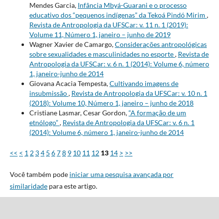
Mendes Garcia,
Infância Mbyá-Guarani e o processo
educativo dos “pequenos indígenas” da Tekoá Pindó Mirim
,
Revista de Antropologia da UFSCar: v. 11 n. 1 (2019):
Volume 11, Número 1, janeiro – junho de 2019
Wagner Xavier de Camargo,
Considerações antropológicas
sobre sexualidades e masculinidades no esporte
,
Revista de
Antropologia da UFSCar: v. 6 n. 1 (2014): Volume 6, número
1, janeiro-junho de 2014
Giovana Acacia Tempesta,
Cultivando imagens de
insubmissão
,
Revista de Antropologia da UFSCar: v. 10 n. 1
(2018): Volume 10, Número 1, janeiro – junho de 2018
Cristiane Lasmar, Cesar Gordon,
“A formação de um
etnólogo”
,
Revista de Antropologia da UFSCar: v. 6 n. 1
(2014): Volume 6, número 1, janeiro-junho de 2014
<<
<
1
2
3
4
5
6
7
8
9
10
11
12
13
14
>
>>
Você também pode
iniciar uma pesquisa avançada por
similaridade
para este artigo.