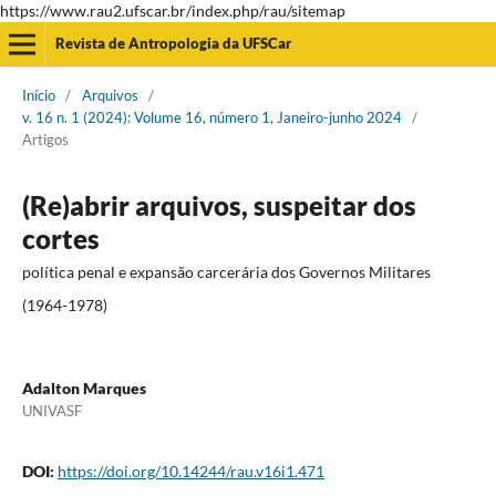
https://www.rau2.ufscar.br/index.php/rau/sitemap
Revista de Antropologia da UFSCar
Início
/
Arquivos
/
v. 16 n. 1 (2024): Volume 16, número 1, Janeiro-junho 2024
/
Artigos
(Re)abrir arquivos, suspeitar dos
cortes
política penal e expansão carcerária dos Governos Militares
(1964-1978)
Adalton Marques
UNIVASF
DOI:
https://doi.org/10.14244/rau.v16i1.471