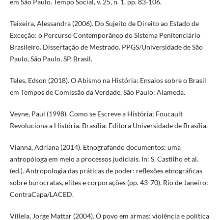
em São Paulo. Tempo Social, v. 25, n. 1, pp. 83-106.
Teixeira, Alessandra (2006). Do Sujeito de Direito ao Estado de
Exceção: o Percurso Contemporâneo do Sistema Penitenciário
Brasileiro. Dissertação de Mestrado. PPGS/Universidade de São
Paulo, São Paulo, SP, Brasil.
Teles, Edson (2018). O Abismo na História: Ensaios sobre o Brasil
em Tempos de Comissão da Verdade. São Paulo: Alameda.
Veyne, Paul (1998). Como se Escreve a História; Foucault
Revoluciona a História. Brasília: Editora Universidade de Brasília.
Vianna, Adriana (2014). Etnografando documentos: uma
antropóloga em meio a processos judiciais. In: S. Castilho et al.
(ed.). Antropologia das práticas de poder: reflexões etnográficas
sobre burocratas, elites e corporações (pp. 43-70). Rio de Janeiro:
ContraCapa/LACED.
Villela, Jorge Mattar (2004). O povo em armas: violência e política