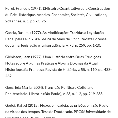
Furet, François (1971). L’Histoire Quantitative et la Construction
du Fait Historique. Annales. Économies, Sociétés, Civilisations,
26ᵉ année, n. 1, pp. 63-75.
Garcia, Basileu (1977). As Modificações Trazidas à Legislação
Penal pela Lei n. 6.416 de 24 de Maio de 1977. Revista Forense:
doutrina, legislação e jurisprudência, v. 73, n. 259, pp. 1-10.
Glénisson, Jean (1977). Uma História entre Duas Erudições –
Notas sobre Algumas Práticas e Alguns Dogmas da Atual
Historiografia Francesa. Revista de História, v. 55, n. 110, pp. 433-
462.
Góes, Eda Maria (2004). Transição Política e Cotidiano
Penitenciário. História (São Paulo), v. 23, n. 1-2, pp. 219-238.
Godoi, Rafael (2015). Fluxos em cadeia: as prisões em São Paulo
na virada dos tempos. Tese de Doutorado. PPGS/Universidade de
São Paulo, São Paulo, SP, Brasil.