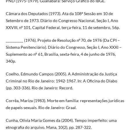
PND (1975-1979). Guanabara: Serviço Gráfico do IBGE.
Câmara dos Deputados (1973). Ata da 108ª Sessão em 10 de
Setembro de 1973. Diário do Congresso Nacional, Seção I, Ano
XXVIII, nº 101, Capital Federal, terça-feira, 11 de setembro, 56p.
__________ (1976). Projeto de Resolução nº 70, de 1976 (Da CPI –
Sistema Penitenciário). Diário do Congresso, Seção I, Ano XXXI –
Suplemento ao n° 61, Brasília, sexta-feira, 4 de junho de 1976,
340p.
Coelho, Edmundo Campos (2005). A Administração da Justiça
Criminal no Rio de Janeiro: 1942-1967. In: A Oficina do Diabo
(pp. 303-336). Rio de Janeiro: Record.
Corrêa, Mariza (1983). Morte em família: representações jurídicas
de papeis sexuais. Rio de Janeiro: Graal.
Cunha, Olívia Maria Gomes da (2004). Tempo imperfeito: uma
etnografia do arquivo. Mana, 10(2), pp. 287-322.