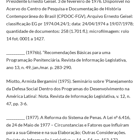
Presidente Ernesto Geisel. 3 de fevereiro de 1976. Disponível no
Acervo do Centro de Pesquisa e Documentação de História
Contemporânea do Brasil (CPDOC-FGV), Arquivo Ernesto Geisel:
classificação EG pr 1974.04.24/1; data: 24/04/1974 a 19/07/1978;
quantidade de documentos: 258 (1.701 fl.); microfilmagem: rolo
14 fot. 0001 a 1427.
__________ (1976b). “Recomendações Básicas para uma
Programação Penitenciária. Revista de Informação Legislativa,
ano 13, n. 49, jan./mar. p. 283-290.
Miotto, Armida Bergamini (1975). Seminário sobre ‘Planejamento
da Defesa Social Dentro dos Programas do Desenvolvimento na
América Latina’: Nota. Revista de Informação Legislativa, v. 12, n.
47, pp. 3-6.
__________ (1977). A Reforma do Sistema de Penas. A Lei nº 6.416,
de 24 de Maio de 1977 – Circunstancias e Fatores que Influíram
para a sua Gênese e na sua Elaboração; Outras Considerações.
Revista de Informação Legislativa, v. 14, n. 54, pp. 153-172.