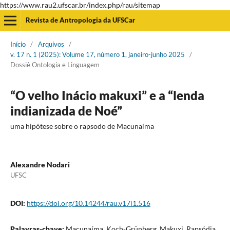
https://www.rau2.ufscar.br/index.php/rau/sitemap
Revista de Antropologia da UFSCar
Início
/
Arquivos
/
v. 17 n. 1 (2025): Volume 17, número 1, janeiro-junho 2025
/
Dossiê Ontologia e Linguagem
“O velho Inácio makuxi” e a “lenda
indianizada de Noé”
uma hipótese sobre o rapsodo de Macunaíma
Alexandre Nodari
UFSC
DOI:
https://doi.org/10.14244/rau.v17i1.516
Palavras-chave:
Macunaíma, Koch-Grünberg, Makuxi, Rapsódia