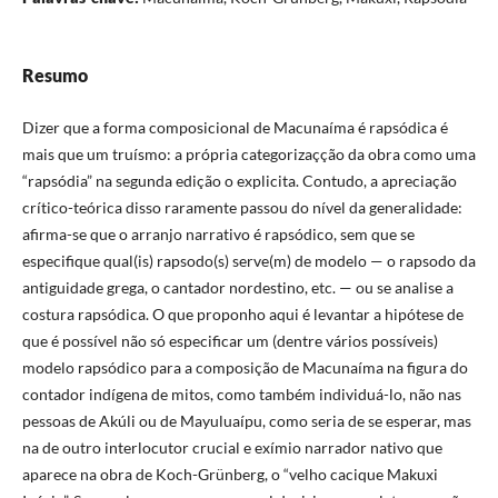
Resumo
Dizer que a forma composicional de Macunaíma é rapsódica é
mais que um truísmo: a própria categorizaçção da obra como uma
“rapsódia” na segunda edição o explicita. Contudo, a apreciação
crítico-teórica disso raramente passou do nível da generalidade:
afirma-se que o arranjo narrativo é rapsódico, sem que se
especifique qual(is) rapsodo(s) serve(m) de modelo — o rapsodo da
antiguidade grega, o cantador nordestino, etc. — ou se analise a
costura rapsódica. O que proponho aqui é levantar a hipótese de
que é possível não só especificar um (dentre vários possíveis)
modelo rapsódico para a composição de Macunaíma na figura do
contador indígena de mitos, como também individuá-lo, não nas
pessoas de Akúli ou de Mayuluaípu, como seria de se esperar, mas
na de outro interlocutor crucial e exímio narrador nativo que
aparece na obra de Koch-Grünberg, o “velho cacique Makuxi