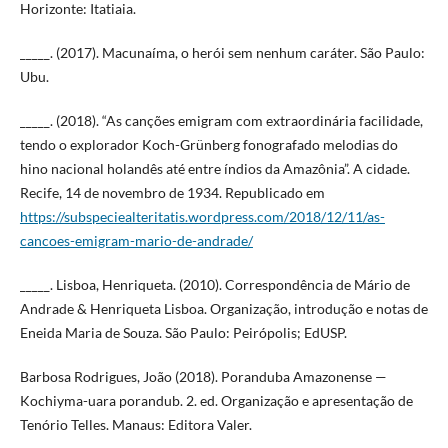
Horizonte: Itatiaia.
_____. (2017). Macunaíma, o herói sem nenhum caráter. São Paulo:
Ubu.
_____. (2018). “As canções emigram com extraordinária facilidade,
tendo o explorador Koch-Grünberg fonografado melodias do
hino nacional holandês até entre índios da Amazônia”. A cidade.
Recife, 14 de novembro de 1934. Republicado em
https://subspeciealteritatis.wordpress.com/2018/12/11/as-
cancoes-emigram-mario-de-andrade/
_____. Lisboa, Henriqueta. (2010). Correspondência de Mário de
Andrade & Henriqueta Lisboa. Organização, introdução e notas de
Eneida Maria de Souza. São Paulo: Peirópolis; EdUSP.
Barbosa Rodrigues, João (2018). Poranduba Amazonense —
Kochiyma-uara porandub. 2. ed. Organização e apresentação de
Tenório Telles. Manaus: Editora Valer.