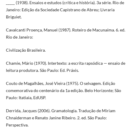
_____ (1938). Ensaios e estudos (crítica e história). 3a série. Rio de
Janeiro: Edição da Sociedade Capistrano de Abreu; Livraria
Briguiet.
Cavalcanti Proença, Manuel (1987). Roteiro de Macunaíma. 6. ed.
Rio de Janeiro:
Civilização Brasileira.
Chamie, Mário (1970). Intertexto: a escrita rapsódica — ensaio de
leitura produtora. São Paulo: Ed. Práxis.
Couto de Magalhães, José Vieira (1975). O selvagem. Edição
comemorativa do centenário da 1a edição. Belo Horizonte; São
Paulo: Itatiaia, EdUSP.
Derrida, Jacques (2006). Gramatologia. Tradução de Miriam
Chnaiderman e Renato Janine Ribeiro. 2. ed. São Paulo:
Perspectiva.