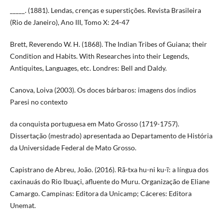
_____. (1881). Lendas, crenças e superstições. Revista Brasileira
(Rio de Janeiro), Ano III, Tomo X: 24-47
Brett, Reverendo W. H. (1868). The Indian Tribes of Guiana; their
Condition and Habits. With Researches into their Legends,
Antiquites, Languages, etc. Londres: Bell and Daldy.
Canova, Loiva (2003). Os doces bárbaros: imagens dos índios
Paresi no contexto
da conquista portuguesa em Mato Grosso (1719-1757).
Dissertação (mestrado) apresentada ao Departamento de História
da Universidade Federal de Mato Grosso.
Capistrano de Abreu, João. (2016). Rã-txa hu-ni ku-ĩ: a língua dos
caxinauás do Rio Ibuaçi, afluente do Muru. Organização de Eliane
Camargo. Campinas: Editora da Unicamp; Cáceres: Editora
Unemat.