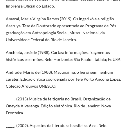
Imprensa Oficial do Estado.
Amaral, Maria Virgína Ramos (2019). Os Ingarikó e a religião
Areruya. Tese de Doutorado apresentada ao Programa de Pós-
graduação em Antropologia Social, Museu Nacional, da
Universidade Federal do Rio de Janeiro.
Anchieta, José de (1988). Cartas: informações, fragmentos
históricos e sermões. Belo Horizonte; São Paulo: Itatiaia; EdUSP.
Andrade, Mário de (1988). Macunaíma, o herói sem nenhum
caráter. Edição crítica coordenada por Telê Porto Ancona Lopez.
Coleção Arquivos UNESCO.
_____. (2015) Música de feitiçaria no Brasil. Organização de
Oneyda Alvarenga. Edição eletrônica. Rio de Janeiro: Nova
Fronteira.
_____. (2002). Aspectos da literatura brasileira. 6 ed. Belo