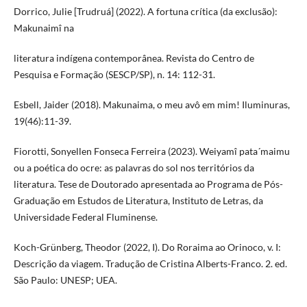
Dorrico, Julie [Trudruá] (2022). A fortuna crítica (da exclusão):
Makunaimî na
literatura indígena contemporânea. Revista do Centro de
Pesquisa e Formação (SESCP/SP), n. 14: 112-31.
Esbell, Jaider (2018). Makunaima, o meu avô em mim! Iluminuras,
19(46):11-39.
Fiorotti, Sonyellen Fonseca Ferreira (2023). Weiyamî pata´maimu
ou a poética do ocre: as palavras do sol nos territórios da
literatura. Tese de Doutorado apresentada ao Programa de Pós-
Graduação em Estudos de Literatura, Instituto de Letras, da
Universidade Federal Fluminense.
Koch-Grünberg, Theodor (2022, I). Do Roraima ao Orinoco, v. I:
Descrição da viagem. Tradução de Cristina Alberts-Franco. 2. ed.
São Paulo: UNESP; UEA.