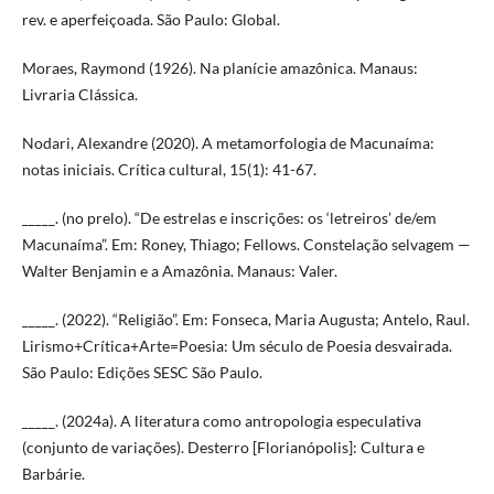
rev. e aperfeiçoada. São Paulo: Global.
Moraes, Raymond (1926). Na planície amazônica. Manaus:
Livraria Clássica.
Nodari, Alexandre (2020). A metamorfologia de Macunaíma:
notas iniciais. Crítica cultural, 15(1): 41-67.
_____. (no prelo). “De estrelas e inscrições: os ‘letreiros’ de/em
Macunaíma”. Em: Roney, Thiago; Fellows. Constelação selvagem —
Walter Benjamin e a Amazônia. Manaus: Valer.
_____. (2022). “Religião”. Em: Fonseca, Maria Augusta; Antelo, Raul.
Lirismo+Crítica+Arte=Poesia: Um século de Poesia desvairada.
São Paulo: Edições SESC São Paulo.
_____. (2024a). A literatura como antropologia especulativa
(conjunto de variações). Desterro [Florianópolis]: Cultura e
Barbárie.