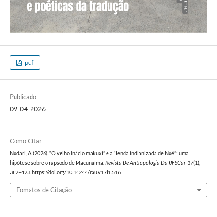
pdf
Publicado
09-04-2026
Como Citar
Nodari, A. (2026). “O velho Inácio makuxi” e a “lenda indianizada de Noé”: uma
hipótese sobre o rapsodo de Macunaíma.
Revista De Antropologia Da UFSCar
,
17
(1),
382–423. https://doi.org/10.14244/rau.v17i1.516
Fomatos de Citação