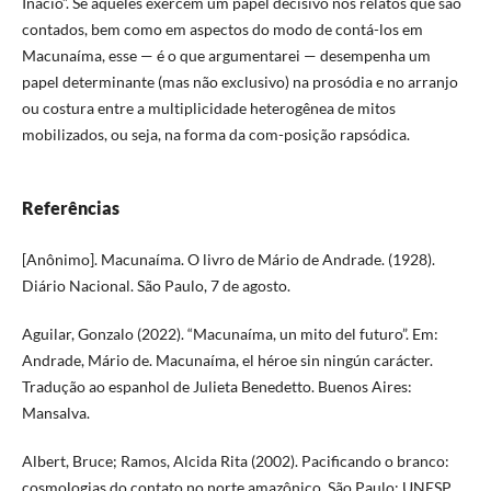
Inácio”. Se aqueles exercem um papel decisivo nos relatos que são
contados, bem como em aspectos do modo de contá-los em
Macunaíma, esse — é o que argumentarei — desempenha um
papel determinante (mas não exclusivo) na prosódia e no arranjo
ou costura entre a multiplicidade heterogênea de mitos
mobilizados, ou seja, na forma da com-posição rapsódica.
Referências
[Anônimo]. Macunaíma. O livro de Mário de Andrade. (1928).
Diário Nacional. São Paulo, 7 de agosto.
Aguilar, Gonzalo (2022). “Macunaíma, un mito del futuro”. Em:
Andrade, Mário de. Macunaíma, el héroe sin ningún carácter.
Tradução ao espanhol de Julieta Benedetto. Buenos Aires:
Mansalva.
Albert, Bruce; Ramos, Alcida Rita (2002). Pacificando o branco:
cosmologias do contato no norte amazônico. São Paulo: UNESP,