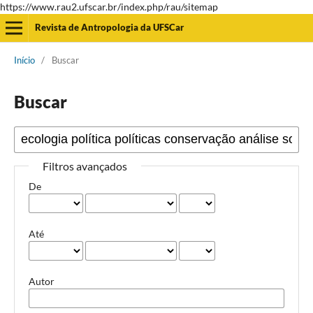
https://www.rau2.ufscar.br/index.php/rau/sitemap
Revista de Antropologia da UFSCar
Início
/
Buscar
Buscar
Filtros avançados
De
Até
Autor