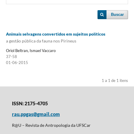
Buscar
Animais selvagens convertidos em sujeitos políticos
a gestão pública da fauna nos Pirineus
Oriol Beltran, Ismael Vaccaro
37-58
01-06-2015
1 a 1 de 1 itens
ISSN: 2175-4705
rau.ppgas@gmail.com
R@U – Revista de Antropologia da UFSCar