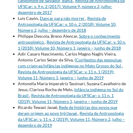
candomblé de Salvador, Bahia
,
Revista de Antropologia da
UFSCar: v. 9 n. 2 (2017): Volume 9, número 2, julho-
dezembro de 2017
Luis Cayón,
Dançar para não morrer
,
Revista de
Antropologia da UFSCar: v. 10 n. 2 (2018): Volume 10,
Número 2, julho – dezembro de 2018
Philippe Descola, Breno Alencar,
Sobre o conhecimento
antropológico
,
Revista de Antropologia da UFSCar: v. 10 n.
1 (2018): Volume 10, Número 1, janeiro – junho de 2018
Adir Casaro Nascimento, Carlos Magno Naglis Vieira,
Antonio Carlos Seizer da Silva,
(Con)textos das pesquisas
com crianças/infâncias indígenas no Mato Grosso do Sul
,
Revista de Antropologia da UFSCar: v. 11 n. 1 (2019):
Volume 11, Número 1, janeiro – junho de 2019
Antonella Maria Imperatriz Tassinari, Suzana Cavalheiro de
Jesus, Clarissa Rocha de Melo,
Infância indígena no Sul do
Brasil
,
Revista de Antropologia da UFSCar: v. 11 n. 1
(2019): Volume 11, Número 1, janeiro – junho de 2019
Ricardo Tewaxi Javaé,
Rede de histórias dos povos que
deram origem ao povo Inỹ/Javaé
,
Revista de Antropologia
da UFSCar: v. 11 n. 2 (2019): Volume 11, Número 2, julho –
dezembro de 2019