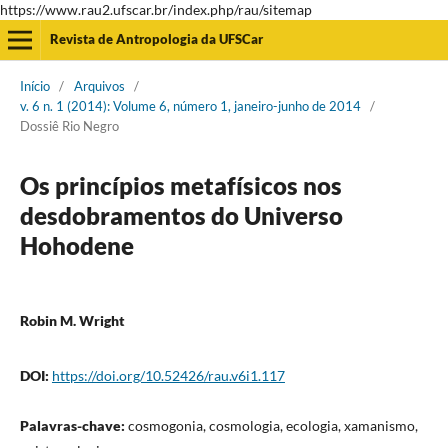
https://www.rau2.ufscar.br/index.php/rau/sitemap
Revista de Antropologia da UFSCar
Início
/
Arquivos
/
v. 6 n. 1 (2014): Volume 6, número 1, janeiro-junho de 2014
/
Dossiê Rio Negro
Os princípios metafísicos nos
desdobramentos do Universo
Hohodene
Robin M. Wright
DOI:
https://doi.org/10.52426/rau.v6i1.117
Palavras-chave:
cosmogonia, cosmologia, ecologia, xamanismo,