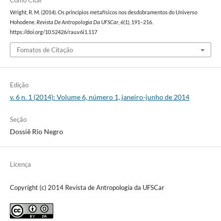
Como Citar
Wright, R. M. (2014). Os princípios metafísicos nos desdobramentos do Universo
Hohodene.
Revista De Antropologia Da UFSCar
,
6
(1), 191–216.
https://doi.org/10.52426/rau.v6i1.117
Fomatos de Citação
Edição
v. 6 n. 1 (2014): Volume 6, número 1, janeiro-junho de 2014
Seção
Dossiê Rio Negro
Licença
Copyright (c) 2014 Revista de Antropologia da UFSCar