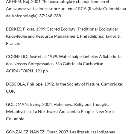
ARHEM, Kaj. 2001. “Ecocosmología y chamanismo en el
Amazonas: variaciones sobre un tema”. RCA (Revista Colombiana
de Antropologia), 37:268-288.
BERKES, Fikret. 1999. Sacred Ecology: Traditional Ecological
Knowledge and Resource Management. Philadelphia: Taylor &
Francis.
CORNELIO, José et al. 1999. Waferinaipe Ianheke: A Sabedoria
dos Nossos Antepassados. São Gabriel da Cachoeira:
ACIRA/FOIRN. 191 pp.
DESCOLA, Philippe. 1992. In the Society of Nature. Cambridge:
CUP.
GOLDMAN, Irving. 2004. Hehenewa Religious Thought:
Metaphysics of a Northwest Amazonian People. New York:
Columbia.
GONZÁLEZ-ÑÁÑEZ, Omar. 2007. Las literaturas indigenas