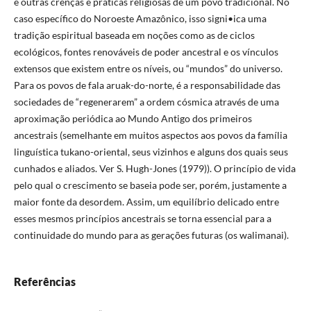
e outras crenças e práticas religiosas de um povo tradicional. No
caso específico do Noroeste Amazônico, isso signi•ica uma
tradição espiritual baseada em noções como as de ciclos
ecológicos, fontes renováveis de poder ancestral e os vínculos
extensos que existem entre os níveis, ou “mundos” do universo.
Para os povos de fala aruak-do-norte, é a responsabilidade das
sociedades de “regenerarem” a ordem cósmica através de uma
aproximação periódica ao Mundo Antigo dos primeiros
ancestrais (semelhante em muitos aspectos aos povos da família
linguística tukano-oriental, seus vizinhos e alguns dos quais seus
cunhados e aliados. Ver S. Hugh-Jones (1979)). O princípio de vida
pelo qual o crescimento se baseia pode ser, porém, justamente a
maior fonte da desordem. Assim, um equilíbrio delicado entre
esses mesmos princípios ancestrais se torna essencial para a
continuidade do mundo para as gerações futuras (os walimanai).
Referências