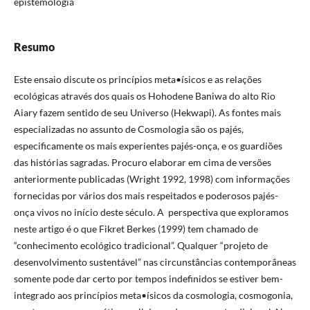
epistemologia
Resumo
Este ensaio discute os princípios meta•ísicos e as relações
ecológicas através dos quais os Hohodene Baniwa do alto Rio
Aiary fazem sentido de seu Universo (Hekwapi). As fontes mais
especializadas no assunto de Cosmologia são os pajés,
especificamente os mais experientes pajés-onça, e os guardiões
das histórias sagradas. Procuro elaborar em cima de versões
anteriormente publicadas (Wright 1992, 1998) com informações
fornecidas por vários dos mais respeitados e poderosos pajés-
onça vivos no início deste século. A perspectiva que exploramos
neste artigo é o que Fikret Berkes (1999) tem chamado de
“conhecimento ecológico tradicional”. Qualquer “projeto de
desenvolvimento sustentável” nas circunstâncias contemporâneas
somente pode dar certo por tempos indefinidos se estiver bem-
integrado aos princípios meta•ísicos da cosmologia, cosmogonia,