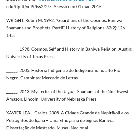
edu/tipiti/vol9/iss2/2/>. Acesso em: 01 mar. 2015.
WRIGHT, Robin M. 1992. “Guardians of the Cosmos. Baniwa
Shamans and Prophets. PartII”. History of Religions, 32(2):126-
145.
______. 1998. Cosmos, Self and History in Baniwa Religion. Austin:
University of Texas Press.
______. 2005. História Indígena e do Indigenismo no alto Rio
Negro. Campinas: Mercado de Letras.
______. 2013. Mysteries of the Jaguar Shamans of the Northwest
Amazon. Lincoln: University of Nebraska Press.
XAVIER LEAL, Carlos. 2008. A Cidade Grande de Napirikoli e os
Petroglifos do Içana – Uma Etnogra ia de Signos Baniwa.
Dissertação de Mestrado, Museu Nacional.