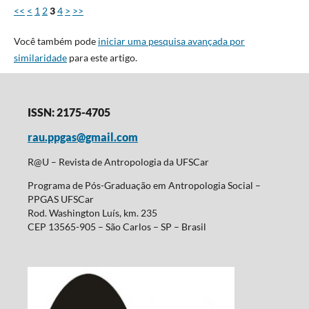
<<
<
1
2
3
4
>
>>
Você também pode
iniciar uma pesquisa avançada por
similaridade
para este artigo.
ISSN: 2175-4705
rau.ppgas@gmail.com
R@U – Revista de Antropologia da UFSCar
Programa de Pós-Graduação em Antropologia Social –
PPGAS UFSCar
Rod. Washington Luís, km. 235
CEP 13565-905 – São Carlos – SP – Brasil