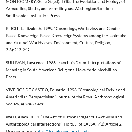
MONTGOMERY, Gene G. (ed). 1985. The Evolution and Ecology of
Armadillos, Sloths, and Vermilinguas. Washington/London:
Smithsonian Institution Press.
REICHEL, Elizabeth. 1999. “Cosmology, Worldview and Gender-
Based Knowledge-Based Knowledge Systems among the Tanimuka
and Yukuna”. Worldviews: Environment, Culture, Religion,
3(3):213-242.
SULLIVAN, Lawrence. 1988. Icanchu’s Drum. Interpretations of
Meaning in South American Religions. Nova York: MacMillan
Press.
VIVEIROS DE CASTRO, Eduardo. 1998. “Cosmological Deixis and
Amerindian Perspectivism”. Journal of the Royal Anthropological
Society, 4(3):469-488.
WALI, Alaka. 2011. “The Arc of Justice: Indigenous Activism and
Anthropological Intersections”. Tipiti. Jl of SALSA, 9(2):Article 2.
Disponível em: <
http://digitalcommons.trinity
.