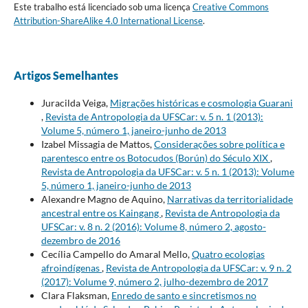
Este trabalho está licenciado sob uma licença
Creative Commons
Attribution-ShareAlike 4.0 International License
.
Artigos Semelhantes
Juracilda Veiga,
Migrações históricas e cosmologia Guarani
,
Revista de Antropologia da UFSCar: v. 5 n. 1 (2013):
Volume 5, número 1, janeiro-junho de 2013
Izabel Missagia de Mattos,
Considerações sobre política e
parentesco entre os Botocudos (Borún) do Século XIX
,
Revista de Antropologia da UFSCar: v. 5 n. 1 (2013): Volume
5, número 1, janeiro-junho de 2013
Alexandre Magno de Aquino,
Narrativas da territorialidade
ancestral entre os Kaingang
,
Revista de Antropologia da
UFSCar: v. 8 n. 2 (2016): Volume 8, número 2, agosto-
dezembro de 2016
Cecília Campello do Amaral Mello,
Quatro ecologias
afroindígenas
,
Revista de Antropologia da UFSCar: v. 9 n. 2
(2017): Volume 9, número 2, julho-dezembro de 2017
Clara Flaksman,
Enredo de santo e sincretismos no