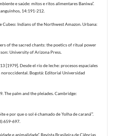
mbiente e saúde: mitos e ritos alimentares Baniwa”.
 Manguinhos, 14:191-212.
 Cubeo: Indians of the Northwest Amazon. Urbana:
rs of the sacred chants: the poetics of ritual power
son: University of Arizona Press.
 [1979]. Desde el río de leche: procesos espaciales
 noroccidental. Bogotá: Editorial Universidad
 The palm and the pleiades. Cambridge:
ite e por que o sol é chamado de ‘folha de caraná’”.
3):659-697.
ade e animalidade”. Revista Brasileira de Ciências