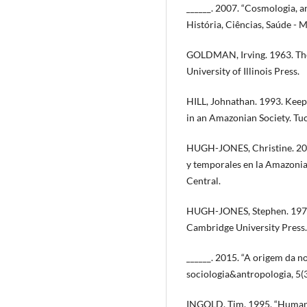
______. 2007. “Cosmologia, a
História, Ciências, Saúde -
GOLDMAN, Irving. 1963. The
University of Illinois Press.
HILL, Johnathan. 1993. Keepe
in an Amazonian Society. Tuc
HUGH-JONES, Christine. 2013
y temporales en la Amazonia
Central.
HUGH-JONES, Stephen. 1979.
Cambridge University Press.
______. 2015. “A origem da no
sociologia&antropologia, 5(
INGOLD, Tim. 1995. “Humanid