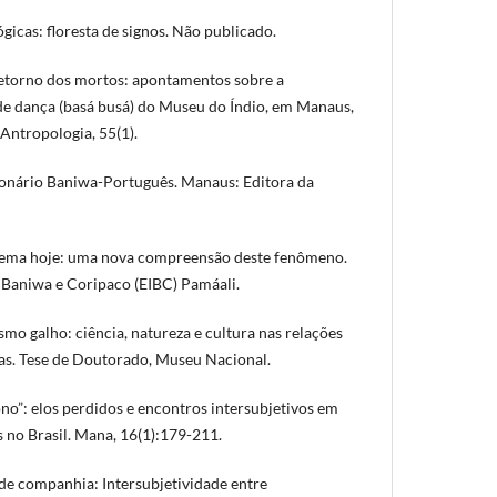
gicas: floresta de signos. Não publicado.
etorno dos mortos: apontamentos sobre a
e dança (basá busá) do Museu do Índio, em Manaus,
 Antropologia, 55(1).
onário Baniwa-Português. Manaus: Editora da
acema hoje: uma nova compreensão deste fenômeno.
 Baniwa e Coripaco (EIBC) Pamáali.
mo galho: ciência, natureza e cultura nas relações
as. Tese de Doutorado, Museu Nacional.
no”: elos perdidos e encontros intersubjetivos em
 no Brasil. Mana, 16(1):179-211.
 de companhia: Intersubjetividade entre