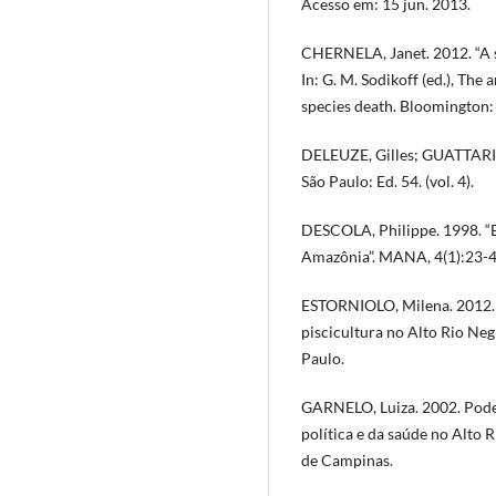
Acesso em: 15 jun. 2013.
CHERNELA, Janet. 2012. “A spe
In: G. M. Sodikoff (ed.), The
species death. Bloomington: 
DELEUZE, Gilles; GUATTARI, F
São Paulo: Ed. 54. (vol. 4).
DESCOLA, Philippe. 1998. “E
Amazônia”. MANA, 4(1):23-4
ESTORNIOLO, Milena. 2012. L
piscicultura no Alto Rio Ne
Paulo.
GARNELO, Luiza. 2002. Poder
política e da saúde no Alto 
de Campinas.