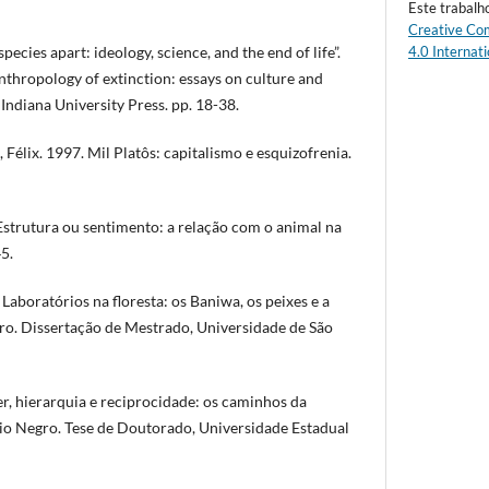
Este trabalh
Creative Co
cies apart: ideology, science, and the end of life”.
4.0 Internati
 anthropology of extinction: essays on culture and
Indiana University Press. pp. 18-38.
élix. 1997. Mil Platôs: capitalismo e esquizofrenia.
strutura ou sentimento: a relação com o animal na
5.
aboratórios na floresta: os Baniwa, os peixes e a
gro. Dissertação de Mestrado, Universidade de São
, hierarquia e reciprocidade: os caminhos da
Rio Negro. Tese de Doutorado, Universidade Estadual