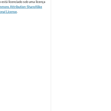
o está licenciado sob uma licença
mmons Attribution-ShareAlike
onal License
.