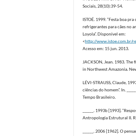
Sociais, 28(10):39-54.
ISTOÉ. 1999. “Festa boa pra
refrigerantes para cães no a
Loyola”. Disponível em:
<
http://www.istoe.com.b
Acesso em: 15 jun. 2013.
JACKSON, Jean. 1983. The fi
in Northwest Amazonia. New
LÉVI-STRAUSS, Claude, 1993
ciências do homem”. In. _____
Tempo Brasileiro.
______. 1993b [1993]. “Respost
Antropologia Estrutural II. 
______. 2006 [1962]. O pens