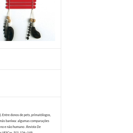
5
). Entre donos de pets, primatólogos,
amãs baniwa: algumas comparações
no e não humano .
Revista De
a UFSCar
,
5
(1), 126–149.