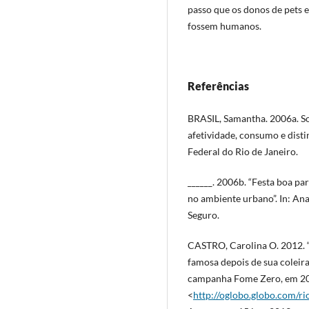
passo que os donos de pets 
fossem humanos.
Referências
BRASIL, Samantha. 2006a. S
afetividade, consumo e dist
Federal do Rio de Janeiro.
______. 2006b. “Festa boa p
no ambiente urbano”. In: Ana
Seguro.
CASTRO, Carolina O. 2012. “M
famosa depois de sua coleira
campanha Fome Zero, em 200
<
http://oglobo.globo.com/r