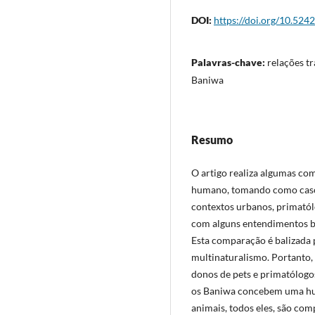
DOI:
https://doi.org/10.524
Palavras-chave:
relações tr
Baniwa
Resumo
O artigo realiza algumas co
humano, tomando como casos
contextos urbanos, primatól
com alguns entendimentos ba
Esta comparação é balizada 
multinaturalismo. Portanto, 
donos de pets e primatólogo
os Baniwa concebem uma hu
animais, todos eles, são c