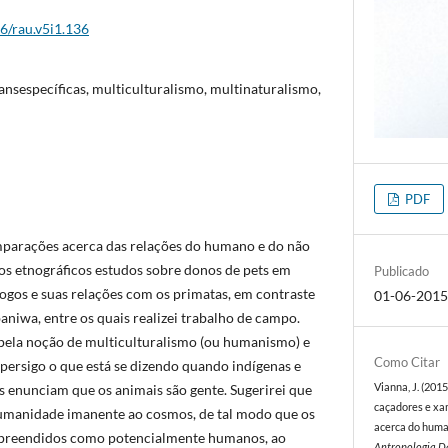
26/rau.v5i1.136
ansespecíficas, multiculturalismo, multinaturalismo,
PDF
mparações acerca das relações do humano e do não
 etnográficos estudos sobre donos de pets em
Publicado
ogos e suas relações com os primatas, em contraste
01-06-201
niwa, entre os quais realizei trabalho de campo.
pela noção de multiculturalismo (ou humanismo) e
Como Citar
persigo o que está se dizendo quando indígenas e
Vianna, J. (2015
s enunciam que os animais são gente. Sugerirei que
caçadores e x
manidade imanente ao cosmos, de tal modo que os
acerca do huma
ompreendidos como potencialmente humanos, ao
Antropologia D