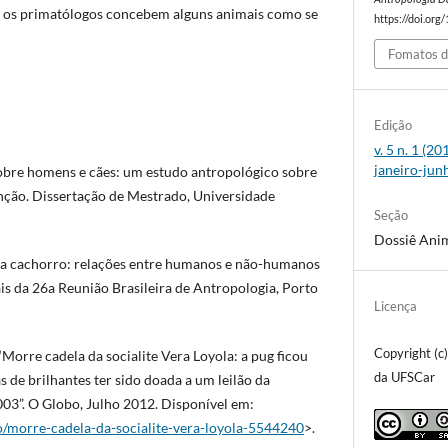
e os primatólogos concebem alguns animais como se
https://doi.org
Fomatos d
Edição
v. 5 n. 1 (2
janeiro-jun
obre homens e cães: um estudo antropológico sobre
inção. Dissertação de Mestrado, Universidade
Seção
Dossiê Anim
ara cachorro: relações entre humanos e não-humanos
is da 26a Reunião Brasileira de Antropologia, Porto
Licença
Copyright (c
orre cadela da socialite Vera Loyola: a pug ficou
da UFSCar
s de brilhantes ter sido doada a um leilão da
3”. O Globo, Julho 2012. Disponível em:
io/morre-cadela-da-socialite-vera-loyola-5544240
>.