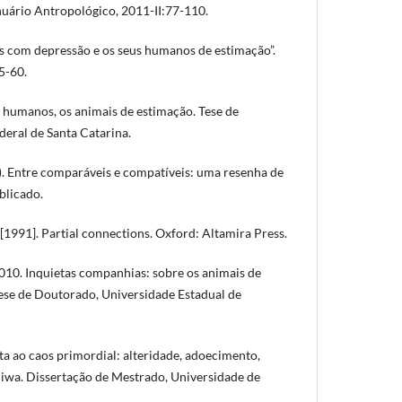
nuário Antropológico, 2011-II:77-110.
s com depressão e os seus humanos de estimação”.
5-60.
s humanos, os animais de estimação. Tese de
eral de Santa Catarina.
. Entre comparáveis e compatíveis: uma resenha de
blicado.
991]. Partial connections. Oxford: Altamira Press.
0. Inquietas companhias: sobre os animais de
Tese de Doutorado, Universidade Estadual de
a ao caos primordial: alteridade, adoecimento,
niwa. Dissertação de Mestrado, Universidade de