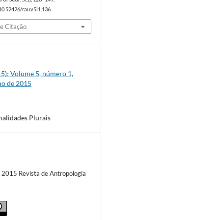
/10.52426/rau.v5i1.136
e Citação
015): Volume 5, número 1,
ho de 2015
alidades Plurais
) 2015 Revista de Antropologia