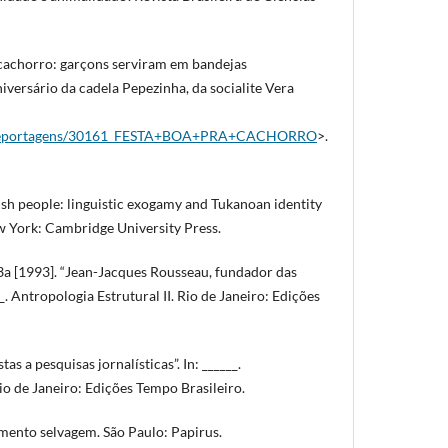
 cachorro: garçons serviram em bandejas
niversário da cadela Pepezinha, da socialite Vera
r/reportagens/30161_FESTA+BOA+PRA+CACHORRO
>.
sh people: linguistic exogamy and Tukanoan identity
 York: Cambridge University Press.
a [1993]. “Jean-Jacques Rousseau, fundador das
_. Antropologia Estrutural II. Rio de Janeiro: Edições
as a pesquisas jornalísticas”. In: ______.
Rio de Janeiro: Edições Tempo Brasileiro.
amento selvagem. São Paulo: Papirus.