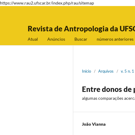
https://www.rau2.ufscar.br/index.php/rau/sitemap
Revista de Antropologia da UFS
Atual
Anúncios
Buscar
números anteriores
Início
/
Arquivos
/
v. 5 n. 
Entre donos de 
algumas comparações acerc
João Vianna