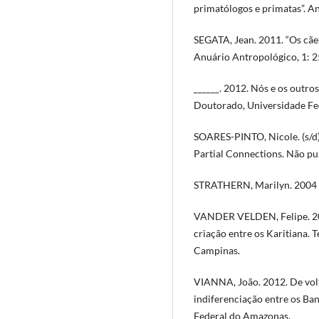
primatólogos e primatas”. A
SEGATA, Jean. 2011. “Os cãe
Anuário Antropológico, 1: 2
______. 2012. Nós e os outro
Doutorado, Universidade Fed
SOARES-PINTO, Nicole. (s/d)
Partial Connections. Não pu
STRATHERN, Marilyn. 2004 [1
VANDER VELDEN, Felipe. 201
criação entre os Karitiana. 
Campinas.
VIANNA, João. 2012. De volt
indiferenciação entre os Ba
Federal do Amazonas.