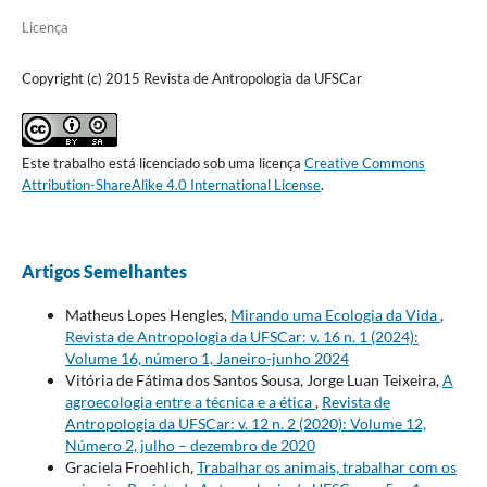
Licença
Copyright (c) 2015 Revista de Antropologia da UFSCar
Este trabalho está licenciado sob uma licença
Creative Commons
Attribution-ShareAlike 4.0 International License
.
Artigos Semelhantes
Matheus Lopes Hengles,
Mirando uma Ecologia da Vida
,
Revista de Antropologia da UFSCar: v. 16 n. 1 (2024):
Volume 16, número 1, Janeiro-junho 2024
Vitória de Fátima dos Santos Sousa, Jorge Luan Teixeira,
A
agroecologia entre a técnica e a ética
,
Revista de
Antropologia da UFSCar: v. 12 n. 2 (2020): Volume 12,
Número 2, julho – dezembro de 2020
Graciela Froehlich,
Trabalhar os animais, trabalhar com os