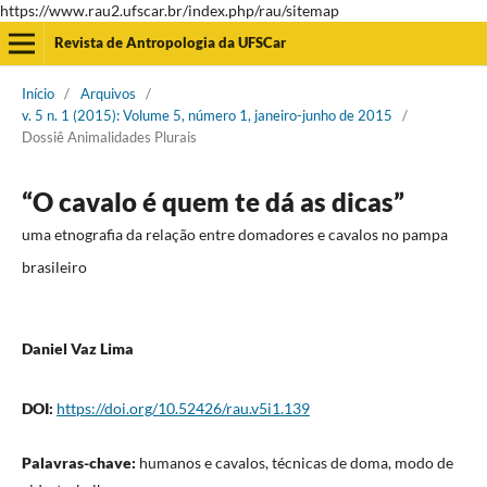
https://www.rau2.ufscar.br/index.php/rau/sitemap
Revista de Antropologia da UFSCar
Início
/
Arquivos
/
v. 5 n. 1 (2015): Volume 5, número 1, janeiro-junho de 2015
/
Dossiê Animalidades Plurais
“O cavalo é quem te dá as dicas”
uma etnografia da relação entre domadores e cavalos no pampa
brasileiro
Daniel Vaz Lima
DOI:
https://doi.org/10.52426/rau.v5i1.139
Palavras-chave:
humanos e cavalos, técnicas de doma, modo de