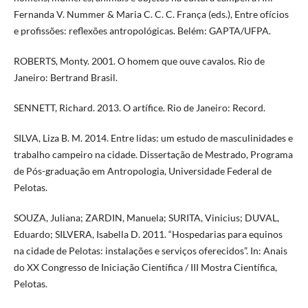
Fernanda V. Nummer & Maria C. C. C. França (eds.), Entre ofícios
e profissões: reflexões antropológicas. Belém: GAPTA/UFPA.
ROBERTS, Monty. 2001. O homem que ouve cavalos. Rio de
Janeiro: Bertrand Brasil.
SENNETT, Richard. 2013. O artífice. Rio de Janeiro: Record.
SILVA, Liza B. M. 2014. Entre lidas: um estudo de masculinidades e
trabalho campeiro na cidade. Dissertação de Mestrado, Programa
de Pós-graduação em Antropologia, Universidade Federal de
Pelotas.
SOUZA, Juliana; ZARDIN, Manuela; SURITA, Vinicius; DUVAL,
Eduardo; SILVERA, Isabella D. 2011. “Hospedarias para equinos
na cidade de Pelotas: instalações e serviços oferecidos”. In: Anais
do XX Congresso de Iniciação Científica / III Mostra Científica,
Pelotas.