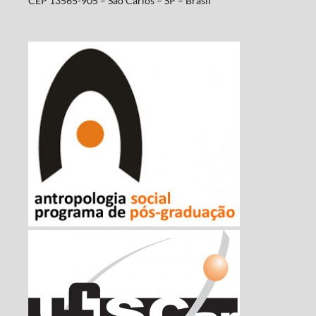
CEP 13565-905 – São Carlos – SP – Brasil