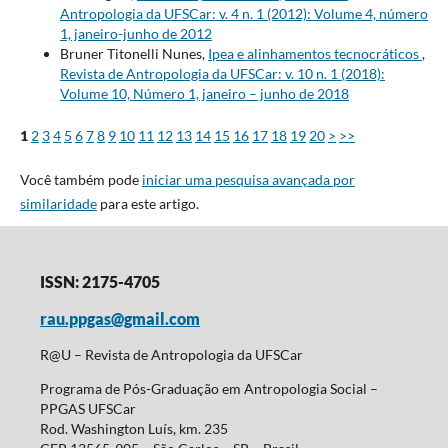
Antropologia da UFSCar: v. 4 n. 1 (2012): Volume 4, número
1, janeiro-junho de 2012
Bruner Titonelli Nunes,
Ipea e alinhamentos tecnocráticos
,
Revista de Antropologia da UFSCar: v. 10 n. 1 (2018):
Volume 10, Número 1, janeiro – junho de 2018
1
2
3
4
5
6
7
8
9
10
11
12
13
14
15
16
17
18
19
20
>
>>
Você também pode
iniciar uma pesquisa avançada por
similaridade
para este artigo.
ISSN: 2175-4705
rau.ppgas@gmail.com
R@U – Revista de Antropologia da UFSCar
Programa de Pós-Graduação em Antropologia Social –
PPGAS UFSCar
Rod. Washington Luís, km. 235