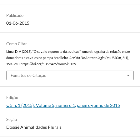
Publicado
01-06-2015
Como Citar
Lima, D. V. (2015). “O cavalo é quem te dá as dicas”: uma etnografia da relação entre
domadores e cavalos no pampa brasileiro.
Revista De Antropologia Da UFSCar
,
5
(1),
193–210. https://doi.org/10.52426/rau.v5i1.139
Fomatos de Citação
Edição
v. 5 n. 1 (2015): Volume 5, número 1, janeiro-junho de 2015
Seção
Dossiê Animalidades Plurais