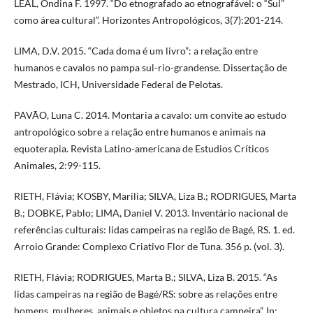
LEAL, Ondina F. 1997. “Do etnografado ao etnografável: o “Sul”
como área cultural”. Horizontes Antropológicos, 3(7):201-214.
LIMA, D.V. 2015. “Cada doma é um livro”: a relação entre
humanos e cavalos no pampa sul-rio-grandense. Dissertação de
Mestrado, ICH, Universidade Federal de Pelotas.
PAVÃO, Luna C. 2014. Montaria a cavalo: um convite ao estudo
antropológico sobre a relação entre humanos e animais na
equoterapia. Revista Latino-americana de Estudios Críticos
Animales, 2:99-115.
RIETH, Flávia; KOSBY, Marilia; SILVA, Liza B.; RODRIGUES, Marta
B.; DOBKE, Pablo; LIMA, Daniel V. 2013. Inventário nacional de
referências culturais: lidas campeiras na região de Bagé, RS. 1. ed.
Arroio Grande: Complexo Criativo Flor de Tuna. 356 p. (vol. 3).
RIETH, Flávia; RODRIGUES, Marta B.; SILVA, Liza B. 2015. “As
lidas campeiras na região de Bagé/RS: sobre as relações entre
homens, mulheres, animais e objetos na cultura campeira”. In: