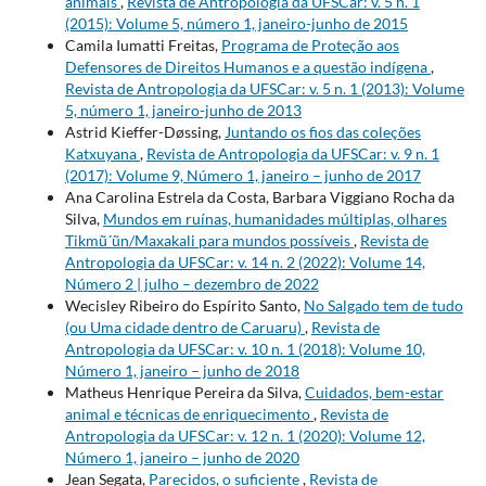
animais
,
Revista de Antropologia da UFSCar: v. 5 n. 1
(2015): Volume 5, número 1, janeiro-junho de 2015
Camila Iumatti Freitas,
Programa de Proteção aos
Defensores de Direitos Humanos e a questão indígena
,
Revista de Antropologia da UFSCar: v. 5 n. 1 (2013): Volume
5, número 1, janeiro-junho de 2013
Astrid Kieffer-Døssing,
Juntando os fios das coleções
Katxuyana
,
Revista de Antropologia da UFSCar: v. 9 n. 1
(2017): Volume 9, Número 1, janeiro – junho de 2017
Ana Carolina Estrela da Costa, Barbara Viggiano Rocha da
Silva,
Mundos em ruínas, humanidades múltiplas, olhares
Tikmũ´ũn/Maxakali para mundos possíveis
,
Revista de
Antropologia da UFSCar: v. 14 n. 2 (2022): Volume 14,
Número 2 | julho – dezembro de 2022
Wecisley Ribeiro do Espírito Santo,
No Salgado tem de tudo
(ou Uma cidade dentro de Caruaru)
,
Revista de
Antropologia da UFSCar: v. 10 n. 1 (2018): Volume 10,
Número 1, janeiro – junho de 2018
Matheus Henrique Pereira da Silva,
Cuidados, bem-estar
animal e técnicas de enriquecimento
,
Revista de
Antropologia da UFSCar: v. 12 n. 1 (2020): Volume 12,
Número 1, janeiro – junho de 2020
Jean Segata,
Parecidos, o suficiente
,
Revista de