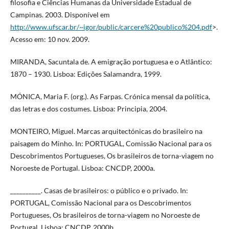
filosofia e Ciências Humanas da Universidade Estadual de
Campinas. 2003. Disponível em
http://www.ufscar.br/~igor/public/carcere%20publico%204.pdf
>.
Acesso em: 10 nov. 2009.
MIRANDA, Sacuntala de. A emigração portuguesa e o Atlântico:
1870 – 1930. Lisboa: Edições Salamandra, 1999.
MÓNICA, Maria F. (org.). As Farpas. Crónica mensal da política,
das letras e dos costumes. Lisboa: Principia, 2004.
MONTEIRO, Miguel. Marcas arquitectónicas do brasileiro na
paisagem do Minho. In: PORTUGAL, Comissão Nacional para os
Descobrimentos Portugueses, Os brasileiros de torna-viagem no
Noroeste de Portugal. Lisboa: CNCDP, 2000a.
__________. Casas de brasileiros: o público e o privado. In:
PORTUGAL, Comissão Nacional para os Descobrimentos
Portugueses, Os brasileiros de torna-viagem no Noroeste de
Portugal. Lisboa: CNCDP, 2000b.