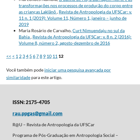
transformações nos processos de produção do corpo entre
as crianças Laklãnõ
,
Revista de Antropologia da UFSCar: v.
11 n. 1 (2019): Volume 11, Número 1, janeiro – junho de
2019
Maria Rosário de Carvalho,
Curt Nimuendaju no sul da
Bahia
,
Revista de Antropologia da UFSCar: v. 8 n. 2 (2016):
Volume 8, número 2, agosto-dezembro de 2016
<<
<
1
2
3
4
5
6
7
8
9
10
11
12
Você também pode
iniciar uma pesquisa avançada por
similaridade
para este artigo.
ISSN: 2175-4705
rau.ppgas@gmail.com
R@U – Revista de Antropologia da UFSCar
Programa de Pós-Graduação em Antropologia Social –