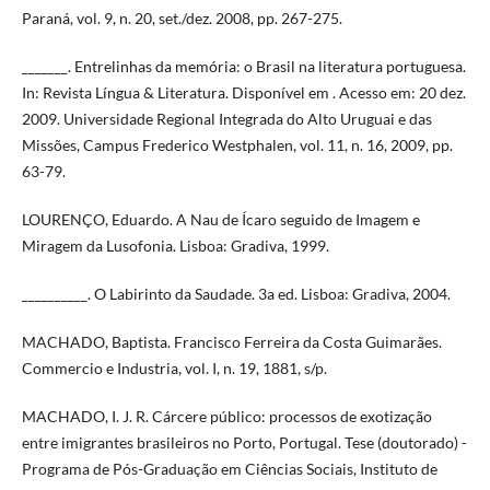
Paraná, vol. 9, n. 20, set./dez. 2008, pp. 267-275.
_______. Entrelinhas da memória: o Brasil na literatura portuguesa.
In: Revista Língua & Literatura. Disponível em . Acesso em: 20 dez.
2009. Universidade Regional Integrada do Alto Uruguai e das
Missões, Campus Frederico Westphalen, vol. 11, n. 16, 2009, pp.
63-79.
LOURENÇO, Eduardo. A Nau de Ícaro seguido de Imagem e
Miragem da Lusofonia. Lisboa: Gradiva, 1999.
__________. O Labirinto da Saudade. 3a ed. Lisboa: Gradiva, 2004.
MACHADO, Baptista. Francisco Ferreira da Costa Guimarães.
Commercio e Industria, vol. I, n. 19, 1881, s/p.
MACHADO, I. J. R. Cárcere público: processos de exotização
entre imigrantes brasileiros no Porto, Portugal. Tese (doutorado) -
Programa de Pós-Graduação em Ciências Sociais, Instituto de