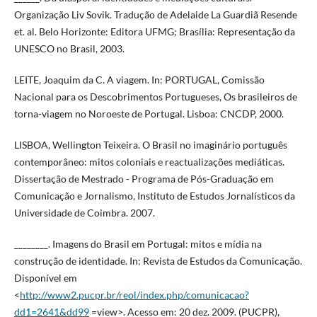
Organização Liv Sovik. Tradução de Adelaide La Guardiã Resende
et. al. Belo Horizonte: Editora UFMG; Brasília: Representação da
UNESCO no Brasil, 2003.
LEITE, Joaquim da C. A viagem. In: PORTUGAL, Comissão
Nacional para os Descobrimentos Portugueses, Os brasileiros de
torna-viagem no Noroeste de Portugal. Lisboa: CNCDP, 2000.
LISBOA, Wellington Teixeira. O Brasil no imaginário português
contemporâneo: mitos coloniais e reactualizações mediáticas.
Dissertação de Mestrado - Programa de Pós-Graduação em
Comunicação e Jornalismo, Instituto de Estudos Jornalísticos da
Universidade de Coimbra. 2007.
________. Imagens do Brasil em Portugal: mitos e mídia na
construção de identidade. In: Revista de Estudos da Comunicação.
Disponível em
<
http://www2.pucpr.br/reol/index.php/comunicacao?
dd1=2641&dd99
=view>. Acesso em: 20 dez. 2009. (PUCPR),