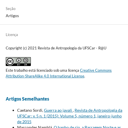
Seção
Artigos
Licença
Copyright (c) 2021 Revista de Antropologia da UFSCar - R@U
Este trabalho está licenciado sob uma licença
Creative Commons
Attribution-ShareAlike 4.0 International License
.
Artigos Semelhantes
Caetano Sordi,
Guerra ao javali
,
Revista de Antropologia da
UFSCar: v. 5 n. 1 (2015): Volume 5, número 1, janeiro-junho
de 2015
Marcondes Namblá,
O banho de rio, a Barragem Norte e as