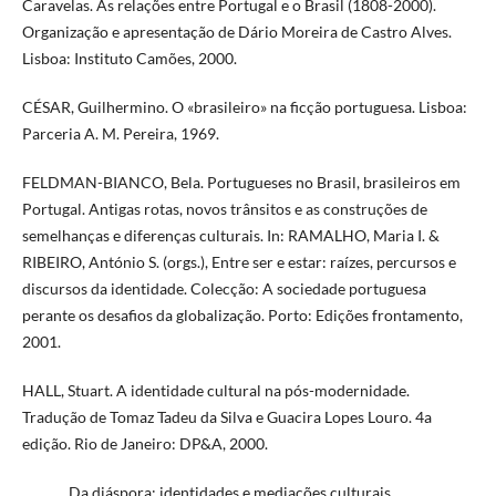
Caravelas. As relações entre Portugal e o Brasil (1808-2000).
Organização e apresentação de Dário Moreira de Castro Alves.
Lisboa: Instituto Camões, 2000.
CÉSAR, Guilhermino. O «brasileiro» na ficção portuguesa. Lisboa:
Parceria A. M. Pereira, 1969.
FELDMAN-BIANCO, Bela. Portugueses no Brasil, brasileiros em
Portugal. Antigas rotas, novos trânsitos e as construções de
semelhanças e diferenças culturais. In: RAMALHO, Maria I. &
RIBEIRO, António S. (orgs.), Entre ser e estar: raízes, percursos e
discursos da identidade. Colecção: A sociedade portuguesa
perante os desafios da globalização. Porto: Edições frontamento,
2001.
HALL, Stuart. A identidade cultural na pós-modernidade.
Tradução de Tomaz Tadeu da Silva e Guacira Lopes Louro. 4a
edição. Rio de Janeiro: DP&A, 2000.
______. Da diáspora: identidades e mediações culturais.