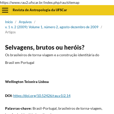
https://www.rau2.ufscar.br/index.php/rau/sitemap
Revista de Antropologia da UFSCar
Início
/
Arquivos
/
v. 1 n. 2 (2009): Volume 1, número 2, agosto-dezembro de 2009
/
Artigos
Selvagens, brutos ou heróis?
Os brasileiros de torna-viagem e a construção identitária do
Brasil em Portugal
Wellington Teixeira Lisboa
DOI:
https://doi.org/10.52426/rau.v1i2.14
Palavras-chave:
Brasil-Portugal, brasileiros de torna-viagem,