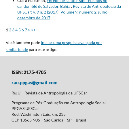
Clara Flaksman,
Enredo de santo e sincretismos no
candomblé de Salvador, Bahia
,
Revista de Antropologia da
UFSCar: v. 9 n. 2 (2017): Volume 9, número 2, julho-
dezembro de 2017
1
2
3
4
5
6
7
>
>>
Você também pode
iniciar uma pesquisa avançada por
similaridade
para este artigo.
ISSN: 2175-4705
rau.ppgas@gmail.com
R@U – Revista de Antropologia da UFSCar
Programa de Pós-Graduação em Antropologia Social –
PPGAS UFSCar
Rod. Washington Luís, km. 235
CEP 13565-905 – São Carlos – SP – Brasil