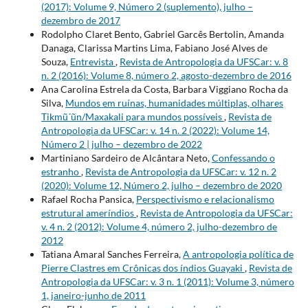
(2017): Volume 9, Número 2 (suplemento), julho –
dezembro de 2017
Rodolpho Claret Bento, Gabriel Garcês Bertolin, Amanda
Danaga, Clarissa Martins Lima, Fabiano José Alves de
Souza,
Entrevista
,
Revista de Antropologia da UFSCar: v. 8
n. 2 (2016): Volume 8, número 2, agosto-dezembro de 2016
Ana Carolina Estrela da Costa, Barbara Viggiano Rocha da
Silva,
Mundos em ruínas, humanidades múltiplas, olhares
Tikmũ´ũn/Maxakali para mundos possíveis
,
Revista de
Antropologia da UFSCar: v. 14 n. 2 (2022): Volume 14,
Número 2 | julho – dezembro de 2022
Martiniano Sardeiro de Alcântara Neto,
Confessando o
estranho
,
Revista de Antropologia da UFSCar: v. 12 n. 2
(2020): Volume 12, Número 2, julho – dezembro de 2020
Rafael Rocha Pansica,
Perspectivismo e relacionalismo
estrutural ameríndios
,
Revista de Antropologia da UFSCar:
v. 4 n. 2 (2012): Volume 4, número 2, julho-dezembro de
2012
Tatiana Amaral Sanches Ferreira,
A antropologia política de
Pierre Clastres em Crônicas dos índios Guayaki
,
Revista de
Antropologia da UFSCar: v. 3 n. 1 (2011): Volume 3, número
1, janeiro-junho de 2011