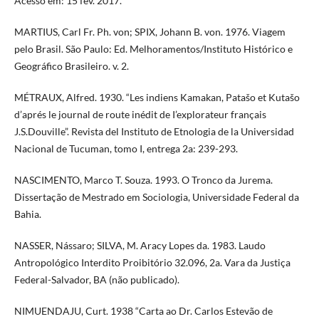
Acesso em: 15 fev. 2017.
MARTIUS, Carl Fr. Ph. von; SPIX, Johann B. von. 1976. Viagem
pelo Brasil. São Paulo: Ed. Melhoramentos/Instituto Histórico e
Geográfico Brasileiro. v. 2.
MÉTRAUX, Alfred. 1930. “Les indiens Kamakan, Patašo et Kutašo
d’aprés le journal de route inédit de I’explorateur français
J.S.Douville”. Revista del Instituto de Etnologia de la Universidad
Nacional de Tucuman, tomo I, entrega 2a: 239-293.
NASCIMENTO, Marco T. Souza. 1993. O Tronco da Jurema.
Dissertação de Mestrado em Sociologia, Universidade Federal da
Bahia.
NASSER, Nássaro; SILVA, M. Aracy Lopes da. 1983. Laudo
Antropológico Interdito Proibitório 32.096, 2a. Vara da Justiça
Federal-Salvador, BA (não publicado).
NIMUENDAJU, Curt. 1938 “Carta ao Dr. Carlos Estevão de