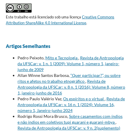
Este trabalho está licenciado sob uma licença
Creative Commons
Attribution-ShareAlike 4.0 International License
.
Artigos Semelhantes
Pedro Peixoto,
Mito e Tecnologia
,
Revista de Antropologia
da UFSCar: v. 1 n. 1 (2009): Volume 1, número 1, janeiro-
junho de 2009
Allan Winne Santos Barbosa,
“Quer participar?”, ou sobre
ritos e afetos no trabalho etnográfico
,
Revista de
Antropologia da UFSCar: v. 8 n. 1 (2016): Volume 8, número
1, janeiro-junho de 2016
Pedro Paulo Valério Vaz,
Os espíritos e o virtual
,
Revista de
Antropologia da UFSCar: v. 16 n. 1 (2024): Volume 16,
número 1, Janeiro-junho 2024
Rodrigo Rossi Mora Brusco,
Sobre casamentos com índios
e não índios em coletivos tupi guarani e guarani-mbya
,
Revista de Antropologia da UFSCar: v. 9 n. 2(suplemento)