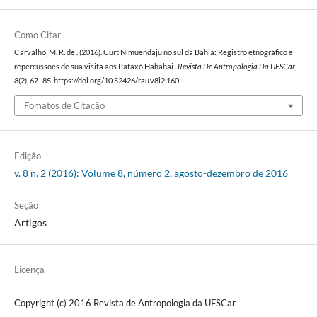
Como Citar
Carvalho, M. R. de . (2016). Curt Nimuendaju no sul da Bahia: Registro etnográfico e
repercussões de sua visita aos Pataxó Hãhãhãi .
Revista De Antropologia Da UFSCar
,
8
(2), 67–85. https://doi.org/10.52426/rau.v8i2.160
Fomatos de Citação
Edição
v. 8 n. 2 (2016): Volume 8, número 2, agosto-dezembro de 2016
Seção
Artigos
Licença
Copyright (c) 2016 Revista de Antropologia da UFSCar