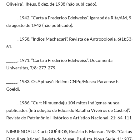
Oliveira”, Ilhéus, 8 dez. de 1938 (não publicado).
______. 1942. “Carta a Frederico Edelweiss”. Igarapé da Rita/AM, 9
de agosto de 1942 (não publicado).
______. 1958. “Índios Machacari”. Revista de Antropologia, 6(1):53-
61.
______. 1971. “Carta a Frederico Edelweiss”. Documenta
Universitas, 7/8: 277-279.
______. 1983. Os Apinayé. Belém: CNPq/Museu Paraense E.
Goeldi.
______. 1986. “Curt Nimuendaju 104 mitos indígenas nunca
publicados (Introdução de Eduardo Batalha Viveiros de Castro)”.
Revista do Patrimônio Histórico e Artístico Nacional, 21: 64-111.
NIMUENDAJU, Curt; GUÉRIOS, Rosário F. Mansur. 1948. “Cartas
Etno-linguísticas”. Revista do Museu Paulista, Nova Série, 11: 207-