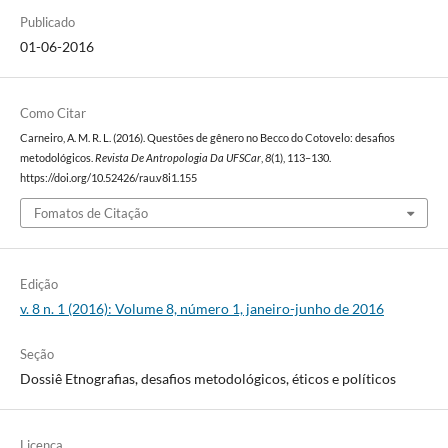
Publicado
01-06-2016
Como Citar
Carneiro, A. M. R. L. (2016). Questões de gênero no Becco do Cotovelo: desafios
metodológicos.
Revista De Antropologia Da UFSCar
,
8
(1), 113–130.
https://doi.org/10.52426/rau.v8i1.155
Fomatos de Citação
Edição
v. 8 n. 1 (2016): Volume 8, número 1, janeiro-junho de 2016
Seção
Dossiê Etnografias, desafios metodológicos, éticos e políticos
Licença