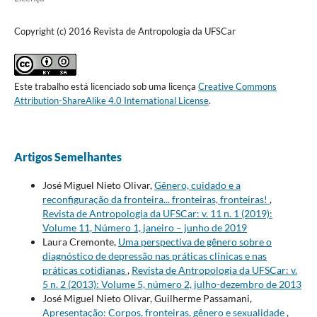
Copyright (c) 2016 Revista de Antropologia da UFSCar
Este trabalho está licenciado sob uma licença
Creative Commons
Attribution-ShareAlike 4.0 International License
.
Artigos Semelhantes
José Miguel Nieto Olivar,
Gênero, cuidado e a
reconfiguração da fronteira... fronteiras, fronteiras!
,
Revista de Antropologia da UFSCar: v. 11 n. 1 (2019):
Volume 11, Número 1, janeiro – junho de 2019
Laura Cremonte,
Uma perspectiva de gênero sobre o
diagnóstico de depressão nas práticas clínicas e nas
práticas cotidianas
,
Revista de Antropologia da UFSCar: v.
5 n. 2 (2013): Volume 5, número 2, julho-dezembro de 2013
José Miguel Nieto Olivar, Guilherme Passamani,
Apresentação: Corpos, fronteiras, gênero e sexualidade
,