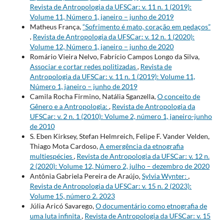
Revista de Antropologia da UFSCar: v. 11 n. 1 (2019):
Volume 11, Número 1, janeiro – junho de 2019
Matheus França,
“Sofrimento é mato, coração em pedaços”
,
Revista de Antropologia da UFSCar: v. 12 n. 1 (2020):
Volume 12, Número 1, janeiro – junho de 2020
Romário Vieira Nelvo, Fabrício Campos Longo da Silva,
Associar e cortar redes politizadas
,
Revista de
Antropologia da UFSCar: v. 11 n. 1 (2019): Volume 11,
Número 1, janeiro – junho de 2019
Camila Rocha Firmino, Natália Sganzella,
O conceito de
Gênero e a Antropologia:
,
Revista de Antropologia da
UFSCar: v. 2 n. 1 (2010): Volume 2, número 1, janeiro-junho
de 2010
S. Eben Kirksey, Stefan Helmreich, Felipe F. Vander Velden,
Thiago Mota Cardoso,
A emergência da etnografia
multiespécies
,
Revista de Antropologia da UFSCar: v. 12 n.
2 (2020): Volume 12, Número 2, julho – dezembro de 2020
Antônia Gabriela Pereira de Araújo,
Sylvia Wynter:
,
Revista de Antropologia da UFSCar: v. 15 n. 2 (2023):
Volume 15, número 2. 2023
Júlia Aricó Savarego,
O documentário como etnografia de
uma luta infinita
,
Revista de Antropologia da UFSCar: v. 15