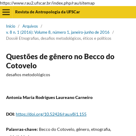
https://www.rau2.ufscar.br/index.php/rau/sitemap
Revista de Antropologia da UFSCar
Início
/
Arquivos
/
v. 8 n. 1 (2016): Volume 8, número 1, janeiro-junho de 2016
/
Dossiê Etnografias, desafios metodológicos, éticos e políticos
Questões de gênero no Becco do
Cotovelo
desafios metodológicos
Antonia Maria Rodrigues Laureano Carneiro
DOI:
https://doi.org/10.52426/rau.v8i1.155
Palavras-chave:
Becco do Cotovelo, gênero, etnografia,