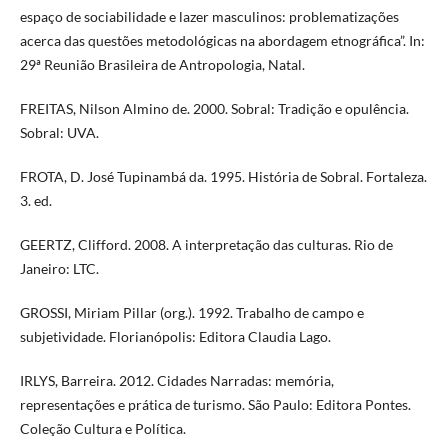
espaço de sociabilidade e lazer masculinos: problematizações
acerca das questões metodológicas na abordagem etnográfica”. In:
29ª Reunião Brasileira de Antropologia, Natal.
FREITAS, Nilson Almino de. 2000. Sobral: Tradição e opulência.
Sobral: UVA.
FROTA, D. José Tupinambá da. 1995. História de Sobral. Fortaleza.
3. ed.
GEERTZ, Clifford. 2008. A interpretação das culturas. Rio de
Janeiro: LTC.
GROSSI, Miriam Pillar (org.). 1992. Trabalho de campo e
subjetividade. Florianópolis: Editora Claudia Lago.
IRLYS, Barreira. 2012. Cidades Narradas: memória,
representações e prática de turismo. São Paulo: Editora Pontes.
Coleção Cultura e Política.