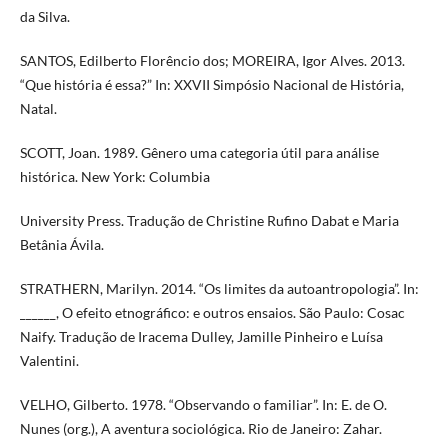
da Silva.
SANTOS, Edilberto Florêncio dos; MOREIRA, Igor Alves. 2013.
“Que história é essa?” In: XXVII Simpósio Nacional de História,
Natal.
SCOTT, Joan. 1989. Gênero uma categoria útil para análise
histórica. New York: Columbia
University Press. Tradução de Christine Rufino Dabat e Maria
Betânia Ávila.
STRATHERN, Marilyn. 2014. “Os limites da autoantropologia”. In:
______, O efeito etnográfico: e outros ensaios. São Paulo: Cosac
Naify. Tradução de Iracema Dulley, Jamille Pinheiro e Luísa
Valentini.
VELHO, Gilberto. 1978. “Observando o familiar”. In: E. de O.
Nunes (org.), A aventura sociológica. Rio de Janeiro: Zahar.