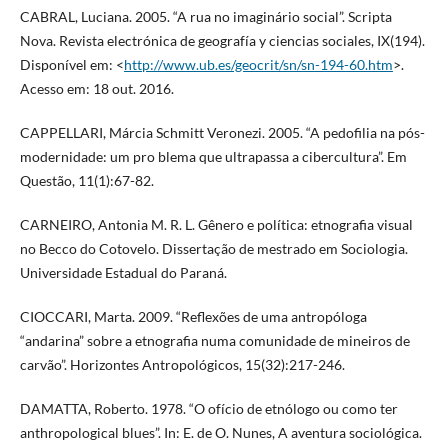
CABRAL, Luciana. 2005. “A rua no imaginário social”. Scripta
Nova. Revista electrónica de geografía y ciencias sociales, IX(194).
Disponível em: <
http://www.ub.es/geocrit/sn/sn-194-60.htm
>.
Acesso em: 18 out. 2016.
CAPPELLARI, Márcia Schmitt Veronezi. 2005. “A pedofilia na pós-
modernidade: um pro blema que ultrapassa a cibercultura”. Em
Questão, 11(1):67-82.
CARNEIRO, Antonia M. R. L. Gênero e política: etnografia visual
no Becco do Cotovelo. Dissertação de mestrado em Sociologia.
Universidade Estadual do Paraná.
CIOCCARI, Marta. 2009. “Reflexões de uma antropóloga
“andarina” sobre a etnografia numa comunidade de mineiros de
carvão”. Horizontes Antropológicos, 15(32):217-246.
DAMATTA, Roberto. 1978. “O ofício de etnólogo ou como ter
anthropological blues”. In: E. de O. Nunes, A aventura sociológica.