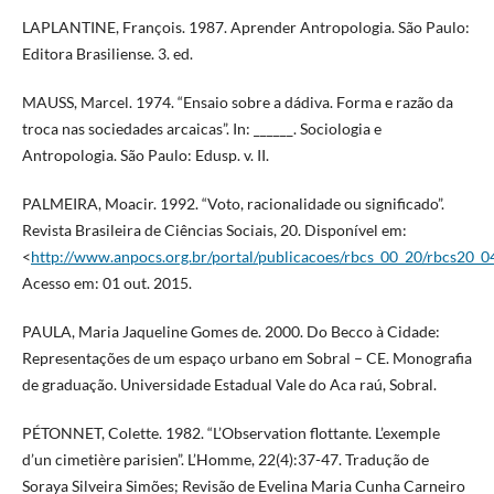
LAPLANTINE, François. 1987. Aprender Antropologia. São Paulo:
Editora Brasiliense. 3. ed.
MAUSS, Marcel. 1974. “Ensaio sobre a dádiva. Forma e razão da
troca nas sociedades arcaicas”. In: ______. Sociologia e
Antropologia. São Paulo: Edusp. v. II.
PALMEIRA, Moacir. 1992. “Voto, racionalidade ou significado”.
Revista Brasileira de Ciências Sociais, 20. Disponível em:
<
http://www.anpocs.org.br/portal/publicacoes/rbcs_00_20/rbcs20_0
Acesso em: 01 out. 2015.
PAULA, Maria Jaqueline Gomes de. 2000. Do Becco à Cidade:
Representações de um espaço urbano em Sobral – CE. Monografia
de graduação. Universidade Estadual Vale do Aca raú, Sobral.
PÉTONNET, Colette. 1982. “L’Observation flottante. L’exemple
d’un cimetière parisien”. L’Homme, 22(4):37-47. Tradução de
Soraya Silveira Simões; Revisão de Evelina Maria Cunha Carneiro