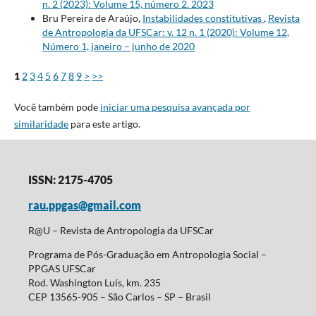
n. 2 (2023): Volume 15, número 2. 2023
Bru Pereira de Araújo,
Instabilidades constitutivas
,
Revista
de Antropologia da UFSCar: v. 12 n. 1 (2020): Volume 12,
Número 1, janeiro – junho de 2020
1
2
3
4
5
6
7
8
9
>
>>
Você também pode
iniciar uma pesquisa avançada por
similaridade
para este artigo.
ISSN: 2175-4705
rau.ppgas@gmail.com
R@U – Revista de Antropologia da UFSCar
Programa de Pós-Graduação em Antropologia Social –
PPGAS UFSCar
Rod. Washington Luís, km. 235
CEP 13565-905 – São Carlos – SP – Brasil