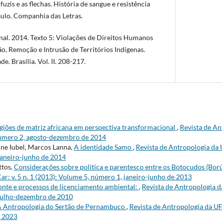
zis e as flechas. História de sangue e resistência
aulo. Companhia das Letras.
. 2014. Texto 5: Violações de Direitos Humanos
o, Remoção e Intrusão de Territórios Indígenas.
. Brasília. Vol. II. 208-217.
igiões de matriz africana em perspectiva transformacional
,
Revista de An
número 2, agosto-dezembro de 2014
line Iubel, Marcos Lanna,
A identidade Samo
,
Revista de Antropologia da U
janeiro-junho de 2014
ttos,
Considerações sobre política e parentesco entre os Botocudos (Bor
r: v. 5 n. 1 (2013): Volume 5, número 1, janeiro-junho de 2013
nte e processos de licenciamento ambiental:
,
Revista de Antropologia da
julho-dezembro de 2010
 Antropologia do Sertão de Pernambuco
,
Revista de Antropologia da UFS
. 2023