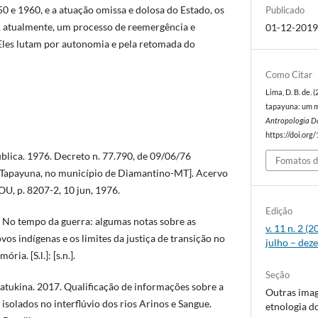
0 e 1960, e a atuação omissa e dolosa do Estado, os
Publicado
, atualmente, um processo de reemergência e
01-12-201
Eles lutam por autonomia e pela retomada do
Como Citar
Lima, D. B. de. 
tapayuna: um 
Antropologia D
https://doi.org
blica. 1976. Decreto n. 77.790, de 09/06/76
Fomatos d
a Tapayuna, no município de Diamantino-MT]. Acervo
DOU, p. 8207-2, 10 jun, 1976.
Edição
No tempo da guerra: algumas notas sobre as
v. 11 n. 2 
vos indígenas e os limites da justiça de transição no
julho – dez
ria. [S.l.]: [s.n.].
Seção
kina. 2017. Qualificação de informações sobre a
Outras ima
isolados no interflúvio dos rios Arinos e Sangue.
etnologia d