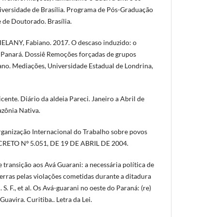
iversidade de Brasília. Programa de Pós-Graduação
 de Doutorado. Brasília.
HELANY, Fabiano. 2017. O descaso induzido: o
s Panará. Dossiê Remoções forçadas de grupos
cano. Mediações, Universidade Estadual de Londrina,
nte. Diário da aldeia Pareci. Janeiro a Abril de
zônia Nativa.
ganização Internacional do Trabalho sobre povos
. DECRETO Nº 5.051, DE 19 DE ABRIL DE 2004.
e transição aos Avá Guarani: a necessária política de
terras pelas violações cometidas durante a ditadura
. S. F., et al. Os Avá-guarani no oeste do Paraná: (re)
uavira. Curitiba.. Letra da Lei.