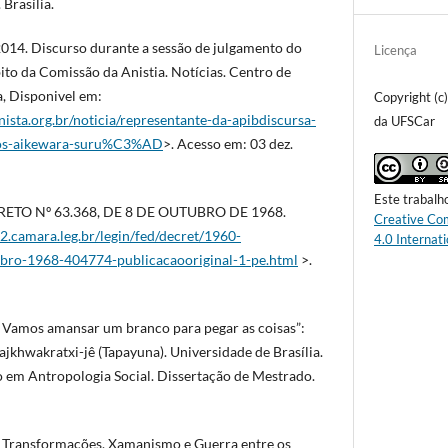
Brasília.
14. Discurso durante a sessão de julgamento do
Licença
to da Comissão da Anistia. Notícias. Centro de
a, Disponivel em:
Copyright (c
ista.org.br/noticia/representante-da-apibdiscursa-
da UFSCar
-dos-aikewara-suru%C3%AD
>. Acesso em: 03 dez.
Este trabalh
RETO Nº 63.368, DE 8 DE OUTUBRO DE 1968.
Creative Co
.camara.leg.br/legin/fed/decret/1960-
4.0 Internati
bro-1968-404774-publicacaooriginal-1-pe.html
>.
. Vamos amansar um branco para pegar as coisas”:
jkhwakratxi-jê (Tapayuna). Universidade de Brasília.
em Antropologia Social. Dissertação de Mestrado.
. Transformações, Xamanismo e Guerra entre os