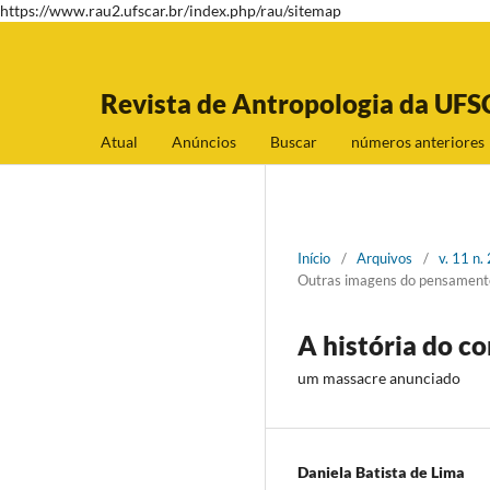
https://www.rau2.ufscar.br/index.php/rau/sitemap
Revista de Antropologia da UFS
Atual
Anúncios
Buscar
números anteriores
Início
/
Arquivos
/
v. 11 n
Outras imagens do pensamento 
A história do c
um massacre anunciado
Daniela Batista de Lima