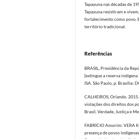
Tapayuna nas décadas de 195
Tapayuna resistiram e vivem
fortalecimento como povo. 
território tradicional.
Referências
BRASIL, Presidência da Repú
[extingue a reserva indígen
ISA. São Paulo, p. Brasília: 
CALHEIROS, Orlando. 2015. 
violações dos direitos dos po
Brasil. Verdade, Justiça e Memó
FABRÍCIO Amorim; VERA Katu
presença de povos indígenas 