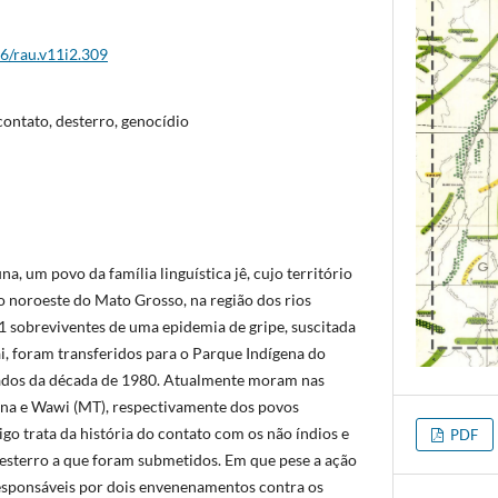
26/rau.v11i2.309
contato, desterro, genocídio
na, um povo da família linguística jê, cujo território
no noroeste do Mato Grosso, na região dos rios
1 sobreviventes de uma epidemia de gripe, suscitada
, foram transferidos para o Parque Indígena do
ados da década de 1980. Atualmente moram nas
ina e Wawi (MT), respectivamente dos povos
go trata da história do contato com os não índios e
PDF
esterro a que foram submetidos. Em que pese a ação
responsáveis por dois envenenamentos contra os