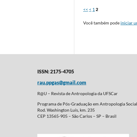
<<
<
1
2
Você também pode
iniciar 
ISSN: 2175-4705
rau.ppgas@gmail.com
R@U – Revista de Antropologia da UFSCar
Programa de Pós-Graduação em Antropologia Soci
Rod. Washington Luís, km. 235
CEP 13565-905 – São Carlos – SP – Brasil