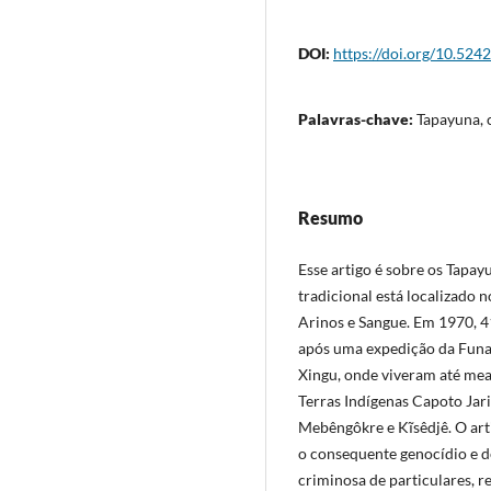
DOI:
https://doi.org/10.524
Palavras-chave:
Tapayuna, 
Resumo
Esse artigo é sobre os Tapayu
tradicional está localizado 
Arinos e Sangue. Em 1970, 4
após uma expedição da Funai
Xingu, onde viveram até me
Terras Indígenas Capoto Jar
Mebêngôkre e Kĩsêdjê. O arti
o consequente genocídio e d
criminosa de particulares, 