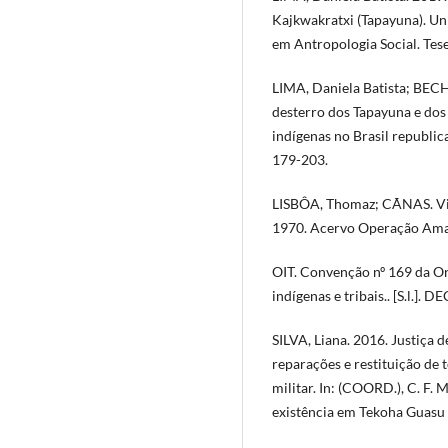
Kajkwakratxi (Tapayuna). Un
em Antropologia Social. Tese
LIMA, Daniela Batista; BEC
desterro dos Tapayuna e do
indígenas no Brasil republi
179-203.
LISBÔA, Thomaz; CÃNAS. Vice
1970. Acervo Operação Ama
OIT. Convenção nº 169 da Or
indígenas e tribais.. [S.l.]
SILVA, Liana. 2016. Justiça d
reparações e restituição de 
militar. In: (COORD.), C. F. M
existência em Tekoha Guasu G