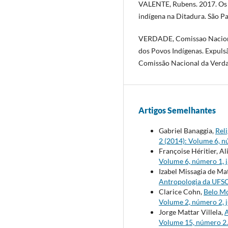
VALENTE, Rubens. 2017. Os fu
indígena na Ditadura. São P
VERDADE, Comissao Nacional
dos Povos Indígenas. Expulsã
Comissão Nacional da Verdade
Artigos Semelhantes
Gabriel Banaggia,
Rel
2 (2014): Volume 6, 
Françoise Héritier, A
Volume 6, número 1, 
Izabel Missagia de Ma
Antropologia da UFSCa
Clarice Cohn,
Belo Mo
Volume 2, número 2, 
Jorge Mattar Villela,
A
Volume 15, número 2