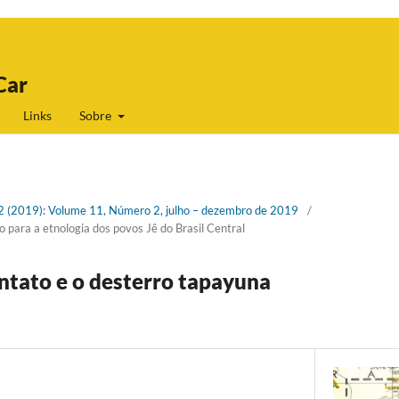
Car
Links
Sobre
. 2 (2019): Volume 11, Número 2, julho – dezembro de 2019
/
para a etnologia dos povos Jê do Brasil Central
ontato e o desterro tapayuna