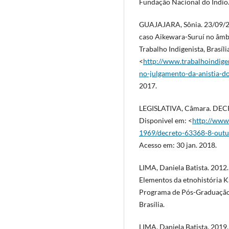
Fundação Nacional do Índio. 
GUAJAJARA, Sônia. 23/09/20
caso Aikewara-Suruí no âmbi
Trabalho Indigenista, Brasíli
<
http://www.trabalhoindigen
no-julgamento-da-anistia
2017.
LEGISLATIVA, Câmara. DEC
Disponivel em: <
http://www2
1969/decreto-63368-8-outu
Acesso em: 30 jan. 2018.
LIMA, Daniela Batista. 2012
Elementos da etnohistória Ka
Programa de Pós-Graduação 
Brasília.
LIMA, Daniela Batista. 2019