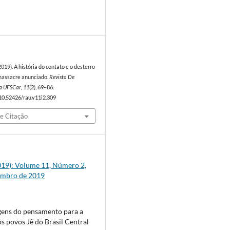
9
(2019). A história do contato e o desterro
massacre anunciado.
Revista De
a UFSCar
,
11
(2), 69–86.
/10.52426/rau.v11i2.309
e Citação
(2019): Volume 11, Número 2,
embro de 2019
gens do pensamento para a
os povos Jê do Brasil Central