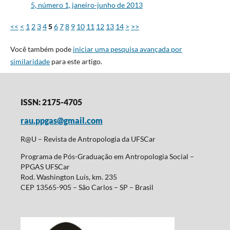
5, número 1, janeiro-junho de 2013
<<
<
1
2
3
4
5
6
7
8
9
10
11
12
13
14
>
>>
Você também pode
iniciar uma pesquisa avançada por
similaridade
para este artigo.
ISSN: 2175-4705
rau.ppgas@gmail.com
R@U – Revista de Antropologia da UFSCar
Programa de Pós-Graduação em Antropologia Social –
PPGAS UFSCar
Rod. Washington Luís, km. 235
CEP 13565-905 – São Carlos – SP – Brasil