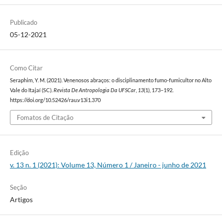
Publicado
05-12-2021
Como Citar
Seraphim, Y. M. (2021). Venenosos abraços: o disciplinamento fumo-fumicultor no Alto
Vale do Itajaí (SC).
Revista De Antropologia Da UFSCar
,
13
(1), 173–192.
https://doi.org/10.52426/rau.v13i1.370
Fomatos de Citação
Edição
v. 13 n. 1 (2021): Volume 13, Número 1 / Janeiro - junho de 2021
Seção
Artigos