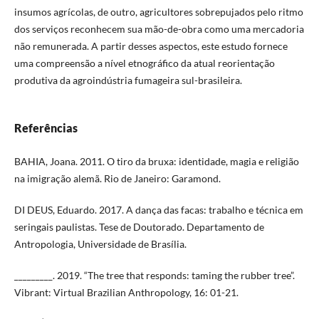
insumos agrícolas, de outro, agricultores sobrepujados pelo ritmo
dos serviços reconhecem sua mão-de-obra como uma mercadoria
não remunerada. A partir desses aspectos, este estudo fornece
uma compreensão a nível etnográfico da atual reorientação
produtiva da agroindústria fumageira sul-brasileira.
Referências
BAHIA, Joana. 2011. O tiro da bruxa: identidade, magia e religião
na imigração alemã. Rio de Janeiro: Garamond.
DI DEUS, Eduardo. 2017. A dança das facas: trabalho e técnica em
seringais paulistas. Tese de Doutorado. Departamento de
Antropologia, Universidade de Brasília.
_________. 2019. “The tree that responds: taming the rubber tree”.
Vibrant: Virtual Brazilian Anthropology, 16: 01-21.