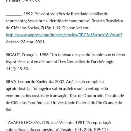
Paulista, 29: 73-96.
_________. 1992. “As contradições da liberdade: análise de
representações sobre a identidade camponesa”. Revista Brasileira
de Ciências Socias, 7(18): 1-19. Disponível em:
http://www.anpocs.com/images/stories/RBCS/18/rbcs18_06.pdf
.
Acesso: 23 mar. 2021.
SIGAUT, François. 1983. “Un tableau des produits animaux et deux
hypothèses qui en découlent”. Les Nouvelles de l’archéologie,
11(1): 45-50.
SILVA, Leonardo Xavier da. 2002. Análise do complexo
agroindustrial fumageiro sul-brasileiro sob o enfoque da
economia dos custos de transação. Tese de Doutorado. Faculdade
de Ciências Econômicas, Universidade Federal do Rio Grande do
Sul.
TAVARES DOS SANTOS, José Vicente. 1981. “A reprodução
subordinada do campesinato”. Ensaios FEE, 2(2): 109-117.