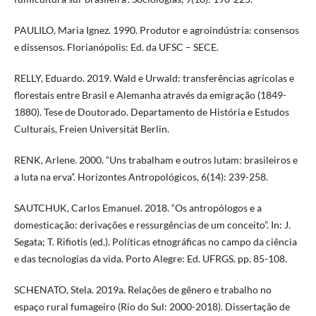
PAULILO, Maria Ignez. 1990. Produtor e agroindústria: consensos
e dissensos. Florianópolis: Ed. da UFSC – SECE.
RELLY, Eduardo. 2019. Wald e Urwald: transferências agrícolas e
florestais entre Brasil e Alemanha através da emigração (1849-
1880). Tese de Doutorado. Departamento de História e Estudos
Culturais, Freien Universität Berlin.
RENK, Arlene. 2000. “Uns trabalham e outros lutam: brasileiros e
a luta na erva”. Horizontes Antropológicos, 6(14): 239-258.
SAUTCHUK, Carlos Emanuel. 2018. “Os antropólogos e a
domesticação: derivações e ressurgências de um conceito”. In: J.
Segata; T. Rifiotis (ed.). Políticas etnográficas no campo da ciência
e das tecnologias da vida. Porto Alegre: Ed. UFRGS. pp. 85-108.
SCHENATO, Stela. 2019a. Relações de gênero e trabalho no
espaço rural fumageiro (Rio do Sul: 2000-2018). Dissertação de