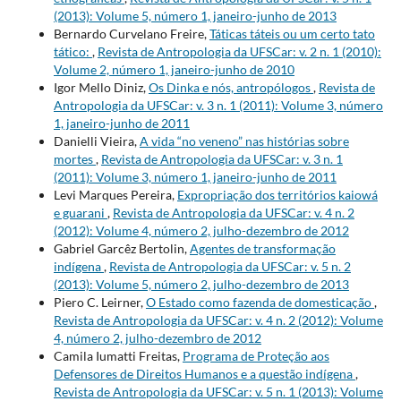
(2013): Volume 5, número 1, janeiro-junho de 2013
Bernardo Curvelano Freire,
Táticas táteis ou um certo tato
tático:
,
Revista de Antropologia da UFSCar: v. 2 n. 1 (2010):
Volume 2, número 1, janeiro-junho de 2010
Igor Mello Diniz,
Os Dinka e nós, antropólogos
,
Revista de
Antropologia da UFSCar: v. 3 n. 1 (2011): Volume 3, número
1, janeiro-junho de 2011
Danielli Vieira,
A vida “no veneno” nas histórias sobre
mortes
,
Revista de Antropologia da UFSCar: v. 3 n. 1
(2011): Volume 3, número 1, janeiro-junho de 2011
Levi Marques Pereira,
Expropriação dos territórios kaiowá
e guarani
,
Revista de Antropologia da UFSCar: v. 4 n. 2
(2012): Volume 4, número 2, julho-dezembro de 2012
Gabriel Garcêz Bertolin,
Agentes de transformação
indígena
,
Revista de Antropologia da UFSCar: v. 5 n. 2
(2013): Volume 5, número 2, julho-dezembro de 2013
Piero C. Leirner,
O Estado como fazenda de domesticação
,
Revista de Antropologia da UFSCar: v. 4 n. 2 (2012): Volume
4, número 2, julho-dezembro de 2012
Camila Iumatti Freitas,
Programa de Proteção aos
Defensores de Direitos Humanos e a questão indígena
,
Revista de Antropologia da UFSCar: v. 5 n. 1 (2013): Volume