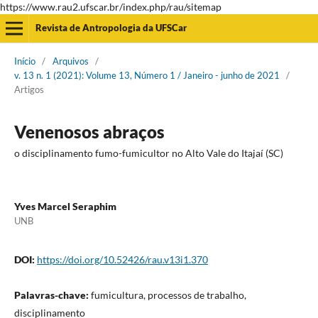
https://www.rau2.ufscar.br/index.php/rau/sitemap
Revista de Antropologia da UFSCar
Início
/
Arquivos
/
v. 13 n. 1 (2021): Volume 13, Número 1 / Janeiro - junho de 2021
/
Artigos
Venenosos abraços
o disciplinamento fumo-fumicultor no Alto Vale do Itajaí (SC)
Yves Marcel Seraphim
UNB
DOI:
https://doi.org/10.52426/rau.v13i1.370
Palavras-chave:
fumicultura, processos de trabalho,
disciplinamento