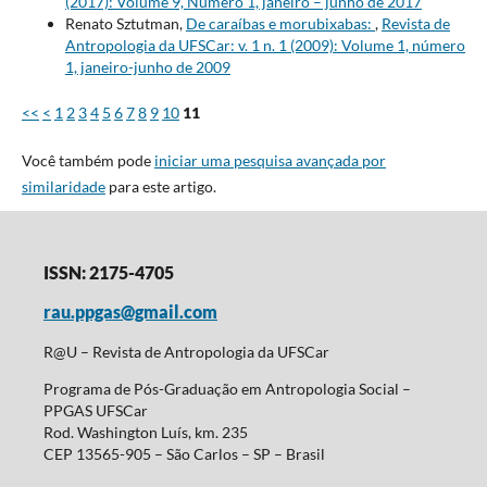
(2017): Volume 9, Número 1, janeiro – junho de 2017
Renato Sztutman,
De caraíbas e morubixabas:
,
Revista de
Antropologia da UFSCar: v. 1 n. 1 (2009): Volume 1, número
1, janeiro-junho de 2009
<<
<
1
2
3
4
5
6
7
8
9
10
11
Você também pode
iniciar uma pesquisa avançada por
similaridade
para este artigo.
ISSN: 2175-4705
rau.ppgas@gmail.com
R@U – Revista de Antropologia da UFSCar
Programa de Pós-Graduação em Antropologia Social –
PPGAS UFSCar
Rod. Washington Luís, km. 235
CEP 13565-905 – São Carlos – SP – Brasil