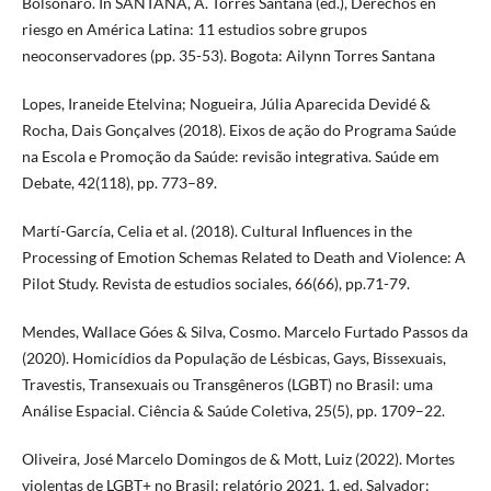
Bolsonaro. In SANTANA, A. Torres Santana (ed.), Derechos en
riesgo en América Latina: 11 estudios sobre grupos
neoconservadores (pp. 35-53). Bogota: Ailynn Torres Santana
Lopes, Iraneide Etelvina; Nogueira, Júlia Aparecida Devidé &
Rocha, Dais Gonçalves (2018). Eixos de ação do Programa Saúde
na Escola e Promoção da Saúde: revisão integrativa. Saúde em
Debate, 42(118), pp. 773–89.
Martí-García, Celia et al. (2018). Cultural Influences in the
Processing of Emotion Schemas Related to Death and Violence: A
Pilot Study. Revista de estudios sociales, 66(66), pp.71-79.
Mendes, Wallace Góes & Silva, Cosmo. Marcelo Furtado Passos da
(2020). Homicídios da População de Lésbicas, Gays, Bissexuais,
Travestis, Transexuais ou Transgêneros (LGBT) no Brasil: uma
Análise Espacial. Ciência & Saúde Coletiva, 25(5), pp. 1709–22.
Oliveira, José Marcelo Domingos de & Mott, Luiz (2022). Mortes
violentas de LGBT+ no Brasil: relatório 2021. 1. ed. Salvador: