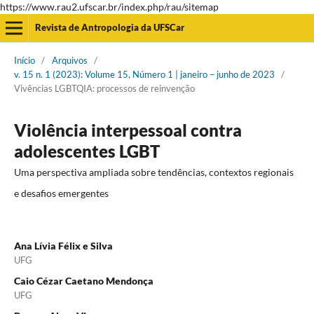
https://www.rau2.ufscar.br/index.php/rau/sitemap
Revista de Antropologia da UFSCar
Início
/
Arquivos
/
v. 15 n. 1 (2023): Volume 15, Número 1 | janeiro – junho de 2023
/
Vivências LGBTQIA: processos de reinvenção
Violência interpessoal contra
adolescentes LGBT
Uma perspectiva ampliada sobre tendências, contextos regionais
e desafios emergentes
Ana Lívia Félix e Silva
UFG
Caio Cézar Caetano Mendonça
UFG