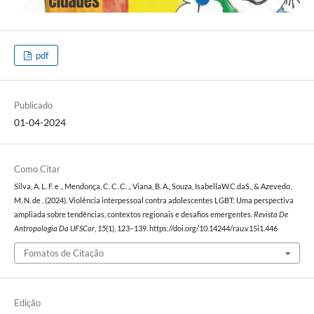
pdf
Publicado
01-04-2024
Como Citar
Silva, A. L. F. e ., Mendonça, C. C. C. ., Viana, B. A., Souza, IsabellaW.C.daS., & Azevedo,
M. N. de . (2024). Violência interpessoal contra adolescentes LGBT: Uma perspectiva
ampliada sobre tendências, contextos regionais e desafios emergentes.
Revista De
Antropologia Da UFSCar
,
15
(1), 123–139. https://doi.org/10.14244/rau.v15i1.446
Fomatos de Citação
Edição