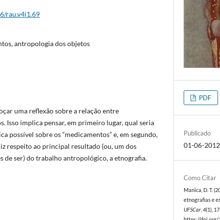
6/rau.v4i1.69
os, antropologia dos objetos
PDF
oçar uma reflexão sobre a relação entre
 Isso implica pensar, em primeiro lugar, qual seria
Publicado
ca possível sobre os “medicamentos” e, em segundo,
01-06-201
iz respeito ao principal resultado (ou, um dos
s de ser) do trabalho antropológico, a etnografia.
Como Citar
Manica, D. T. (
etnografias e e
UFSCar
,
4
(1), 1
https://doi.org