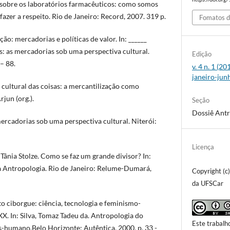
sobre os laboratórios farmacêuticos: como somos
zer a respeito. Rio de Janeiro: Record, 2007. 319 p.
Fomatos d
: mercadorias e políticas de valor. In: ______
sas: as mercadorias sob uma perspectiva cultural.
Edição
 – 88.
v. 4 n. 1 (2
janeiro-jun
 cultural das coisas: a mercantilização como
jun (org.).
Seção
Dossiê Ant
 mercadorias sob uma perspectiva cultural. Niterói:
Licença
nia Stolze. Como se faz um grande divisor? In:
ntropologia. Rio de Janeiro: Relume-Dumará,
Copyright (c
da UFSCar
ciborgue: ciência, tecnologia e feminismo-
 XX. In: Silva, Tomaz Tadeu da. Antropologia do
Este trabalh
s-humano.Belo Horizonte: Autêntica, 2000, p. 33 -