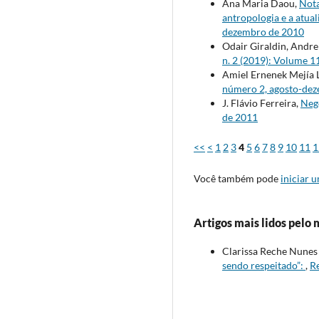
Ana Maria Daou,
Nota
antropologia e a atua
dezembro de 2010
Odair Giraldin, Andr
n. 2 (2019): Volume 1
Amiel Ernenek Mejía 
número 2, agosto-de
J. Flávio Ferreira,
Neg
de 2011
<<
<
1
2
3
4
5
6
7
8
9
10
11
1
Você também pode
iniciar 
Artigos mais lidos pelo 
Clarissa Reche Nunes 
sendo respeitado”:
,
Re