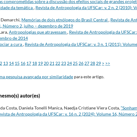
s comprometidas sobre a discussão dos efeitos sociais de grandes projeto
lidade da temática
,
Revista de Antropologia da UFSCar: v. 2 n. 2 (2010): 
e Demarchi,
Memórias de dois etnólogos do Brasil Central
,
Revista de An
1, Número 2, julho – dezembro de 2019
Lara,
Antropologias que atravessam
,
Revista de Antropologia da UFSCar: v
zembro de 2014
ociar a cura
,
Revista de Antropologia da UFSCar: v. 3 n. 1 (2011): Volum
2
13
14
15
16
17
18
19
20
21
22
23
24
25
26
27
28
29
>
>>
uma pesquisa avançada por similaridade
para este artigo.
mesmo(s) autor(es)
da Costa, Daniela Tonelli Manica, Naedja Cristiane Viera Costa,
“Sonham
vista de Antropologia da UFSCar: v. 16 n. 2 (2024): Volume 16, Número 