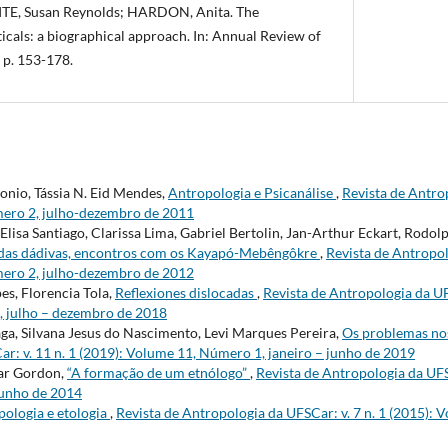
TE, Susan Reynolds; HARDON, Anita. The
cals: a biographical approach. In: Annual Review of
 p. 153-178.
onio, Tássia N. Eid Mendes,
Antropologia e Psicanálise
,
Revista de Antrop
mero 2, julho-dezembro de 2011
isa Santiago, Clarissa Lima, Gabriel Bertolin, Jan-Arthur Eckart, Rodol
 das dádivas, encontros com os Kayapó-Mebêngôkre
,
Revista de Antropol
mero 2, julho-dezembro de 2012
es, Florencia Tola,
Reflexiones dislocadas
,
Revista de Antropologia da UFS
 julho – dezembro de 2018
ga, Silvana Jesus do Nascimento, Levi Marques Pereira,
Os problemas nos
r: v. 11 n. 1 (2019): Volume 11, Número 1, janeiro – junho de 2019
sar Gordon,
“A formação de um etnólogo”
,
Revista de Antropologia da UFS
junho de 2014
ologia e etologia
,
Revista de Antropologia da UFSCar: v. 7 n. 1 (2015): 