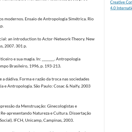
Creative Co
4.0 Internati
s modernos. Ensaio de Antropologia Simétrica. Rio
p.
ocial: an introduction to Actor-Network-Theory. New
s, 2007. 301 p.
iceiro e sua magia. In: _______. Antropologia
Tempo Brasileiro, 1996, p. 193-213.
 a dádiva. Forma e razão da troca nas sociedades
ogia e Antropologia. São Paulo: Cosac & Naify, 2003
upressão da Menstruação: Ginecologistas e
 Re-apresentando Natureza e Cultura. Dissertação
Social). IFCH, Unicamp, Campinas, 2003.