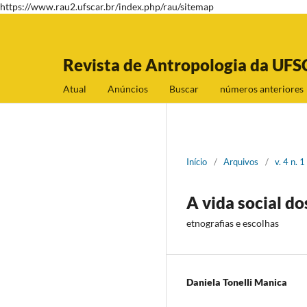
https://www.rau2.ufscar.br/index.php/rau/sitemap
Revista de Antropologia da UFS
Atual
Anúncios
Buscar
números anteriores
Início
/
Arquivos
/
v. 4 n. 
A vida social d
etnografias e escolhas
Daniela Tonelli Manica