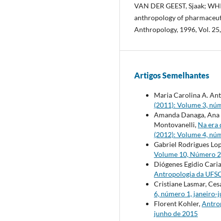
VAN DER GEEST, Sjaak; WHI
anthropology of pharmaceuti
Anthropology, 1996, Vol. 25,
Artigos Semelhantes
Maria Carolina A. Ant
(2011): Volume 3, nú
Amanda Danaga, Ana El
Montovanelli,
Na era
(2012): Volume 4, nú
Gabriel Rodrigues Lop
Volume 10, Número 2,
Diógenes Egidio Caria
Antropologia da UFSCa
Cristiane Lasmar, Ce
6, número 1, janeiro-
Florent Kohler,
Antrop
junho de 2015