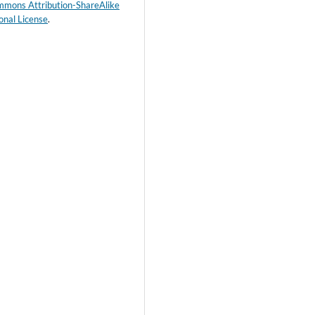
mmons Attribution-ShareAlike
onal License
.