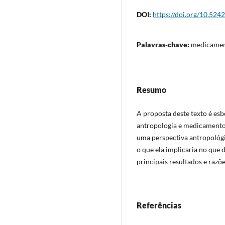
DOI:
https://doi.org/10.5242
Palavras-chave:
medicament
Resumo
A proposta deste texto é esb
antropologia e medicamentos.
uma perspectiva antropológi
o que ela implicaria no que d
principais resultados e razõe
Referências