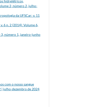
s hidrelétricos,
Volume 2, número 2, julho-
tropologia da UFSCar: v. 11
. 6 n. 2 (2014): Volume 6,
e 3, número 1, janeiro-junho
os com o nosso sangue
2 | julho-dezembro de 2024