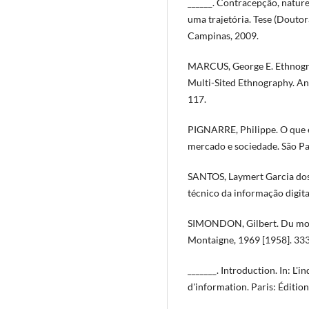
______. Contracepção, nature
uma trajetória. Tese (Douto
Campinas, 2009.
MARCUS, George E. Ethnogra
Multi-Sited Ethnography. Ann
117.
PIGNARRE, Philippe. O que 
mercado e sociedade. São Pa
SANTOS, Laymert Garcia dos. 
técnico da informação digita
SIMONDON, Gilbert. Du mode 
Montaigne, 1969 [1958]. 333
_______. Introduction. In: L'
d'information. Paris: Éditio