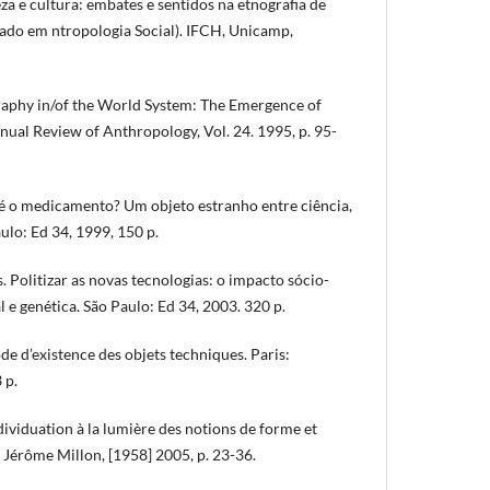
za e cultura: embates e sentidos na etnografia de
rado em ntropologia Social). IFCH, Unicamp,
phy in/of the World System: The Emergence of
ual Review of Anthropology, Vol. 24. 1995, p. 95-
é o medicamento? Um objeto estranho entre ciência,
ulo: Ed 34, 1999, 150 p.
Politizar as novas tecnologias: o impacto sócio-
l e genética. São Paulo: Ed 34, 2003. 320 p.
d’existence des objets techniques. Paris:
 p.
individuation à la lumière des notions de forme et
n Jérôme Millon, [1958] 2005, p. 23-36.