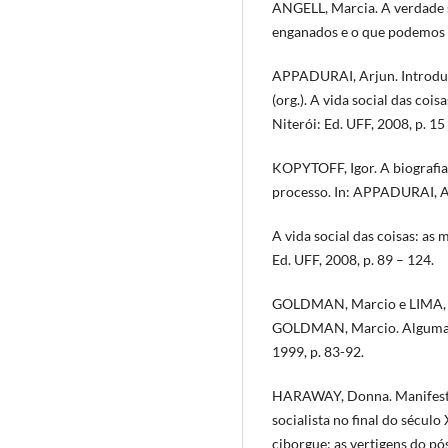
ANGELL, Marcia. A verdade 
enganados e o que podemos fa
APPADURAI, Arjun. Introdução
(org.). A vida social das coi
Niterói: Ed. UFF, 2008, p. 15
KOPYTOFF, Igor. A biografia
processo. In: APPADURAI, Ar
A vida social das coisas: as
Ed. UFF, 2008, p. 89 – 124.
GOLDMAN, Marcio e LIMA, Tâ
GOLDMAN, Marcio. Alguma A
1999, p. 83-92.
HARAWAY, Donna. Manifesto 
socialista no final do século
ciborgue: as vertigens do pó