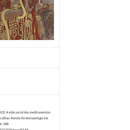
2
2012). A vida social dos medicamentos:
scolhas.
Revista De Antropologia Da
76–188.
/10.52426/rau.v4i1.69