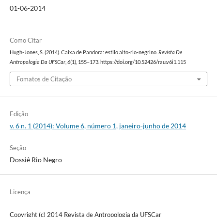
01-06-2014
Como Citar
Hugh-Jones, S. (2014). Caixa de Pandora: estilo alto-rio-negrino.
Revista De
Antropologia Da UFSCar
,
6
(1), 155–173. https://doi.org/10.52426/rau.v6i1.115
Fomatos de Citação
Edição
v. 6 n. 1 (2014): Volume 6, número 1, janeiro-junho de 2014
Seção
Dossiê Rio Negro
Licença
Copyright (c) 2014 Revista de Antropologia da UFSCar