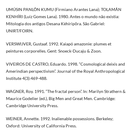
UMÚSIN PANLÕN KUMU (Firmiano Arantes Lana); TOLAMÃN
KENHÍRI (Luiz Gomes Lana). 1980. Antes o mundo não existia:
Mitologia dos antigos Desana Këhíripõra. São Gabriel:
UNIRT/FOIRN.
VERSWIJVER, Gustaaf. 1992. Kaiapó amazonie: plumes et
peintures corporelles. Gent: Snoeck-Ducaju & Zoon.
VIVEIROS DE CASTRO, Eduardo. 1998. “Cosmological deixis and
Amerindian perspectivism”. Journal of the Royal Anthropological
Institute 4(3):469-488.
WAGNER, Roy. 1991. “The fractal person”. In: Marilyn Strathern &
Maurice Godelier (ed.), Big Men and Great Men. Cambridge:
Cambridge University Press.
WEINER, Annette. 1992. Inalienable possessions. Berkeley;
Oxford: University of California Press.