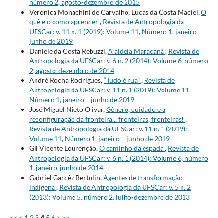
número 2, agosto-dezembro de 2015
Veronica Monachini de Carvalho, Lucas da Costa Maciel,
O
quê e o como aprender
,
Revista de Antropologia da
UFSCar: v. 11 n. 1 (2019): Volume 11, Número 1, janeiro –
junho de 2019
Daniele da Costa Rebuzzi,
A aldeia Maracanã
,
Revista de
Antropologia da UFSCar: v. 6 n. 2 (2014): Volume 6, número
2, agosto-dezembro de 2014
André Rocha Rodrigues,
“Tudo é rua”
,
Revista de
Antropologia da UFSCar: v. 11 n. 1 (2019): Volume 11,
Número 1, janeiro – junho de 2019
José Miguel Nieto Olivar,
Gênero, cuidado e a
reconfiguração da fronteira... fronteiras, fronteiras!
,
Revista de Antropologia da UFSCar: v. 11 n. 1 (2019):
Volume 11, Número 1, janeiro – junho de 2019
Gil Vicente Lourenção,
O caminho da espada
,
Revista de
Antropologia da UFSCar: v. 6 n. 1 (2014): Volume 6, número
1, janeiro-junho de 2014
Gabriel Garcêz Bertolin,
Agentes de transformação
indígena
,
Revista de Antropologia da UFSCar: v. 5 n. 2
(2013): Volume 5, número 2, julho-dezembro de 2013
<<
<
1
2
3
4
5
6
>
>>