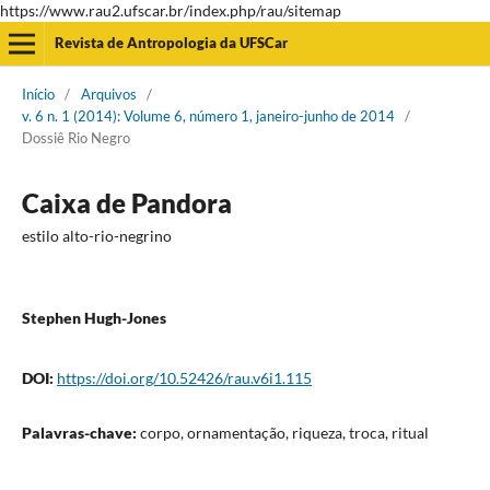
https://www.rau2.ufscar.br/index.php/rau/sitemap
Revista de Antropologia da UFSCar
Início
/
Arquivos
/
v. 6 n. 1 (2014): Volume 6, número 1, janeiro-junho de 2014
/
Dossiê Rio Negro
Caixa de Pandora
estilo alto-rio-negrino
Stephen Hugh-Jones
DOI:
https://doi.org/10.52426/rau.v6i1.115
Palavras-chave:
corpo, ornamentação, riqueza, troca, ritual