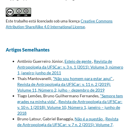
Este trabalho está licenciado sob uma licença
Creative Commons
Attribution-ShareAlike 4.0 International License
.
Artigos Semelhantes
Antônio Guerreiro Júnior,
Esteio de gente
,
Revista de
Antropologia da UFSCar: v. 3 n. 1 (2011): Volume 3, número
1, janeiro-junho de 2011
Thais Mantovanelli,
“Não sou homem para estar aqui”
,
Revista de Antropologia da UFSCar: v. 11 n. 2 (2019):
Volume 11, Número 2, julho – dezembro de 2019
Tiago Lemões, Bruno Guilhermano Fernandes,
“Sempre tem
grades na minha vida”
,
Revista de Antropologia da UFSCar:
v. 10 n. 1 (2018): Volume 10, Número 1, janeiro – junho de
2018
Bruno Latour, Gabriel Banaggia,
Não é a questão
,
Revista
de Antropologia da UFSCar: v. 7 n. 2 (2015): Volume 7,