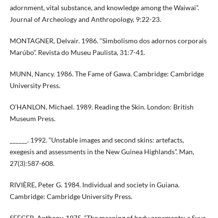
adornment, vital substance, and knowledge among the Waiwai”.
Journal of Archeology and Anthropology, 9:22-23.
MONTAGNER, Delvair. 1986. “Simbolismo dos adornos corporais
Marúbo”. Revista do Museu Paulista, 31:7-41.
MUNN, Nancy. 1986. The Fame of Gawa. Cambridge: Cambridge
University Press.
O’HANLON, Michael. 1989. Reading the Skin. London: British
Museum Press.
______. 1992. “Unstable images and second skins: artefacts,
exegesis and assessments in the New Guinea Highlands”. Man,
27(3):587-608.
RIVIÈRE, Peter G. 1984. Individual and society in Guiana.
Cambridge: Cambridge University Press.
SEEGER, Anthony. 1975. “The meaning of body ornaments: a Suya