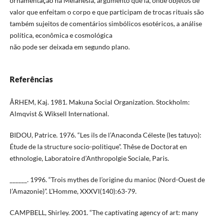
ornamentação na Melanésia, argumento que lá, onde objetos de
valor que enfeitam o corpo e que participam de trocas rituais são
também sujeitos de comentários simbólicos esotéricos, a análise
política, econômica e cosmológica
não pode ser deixada em segundo plano.
Referências
ÅRHEM, Kaj. 1981. Makuna Social Organization. Stockholm:
Almqvist & Wiksell International.
BIDOU, Patrice. 1976. “Les ils de l’Anaconda Céleste (les tatuyo):
Étude de la structure socio-politique”. Thêse de Doctorat en
ethnologie, Laboratoire d’Anthropolgie Sociale, Paris.
______. 1996. “Trois mythes de l’origine du manioc (Nord-Ouest de
l’Amazonie)”. L’Homme, XXXVI(140):63-79.
CAMPBELL, Shirley. 2001. “The captivating agency of art: many