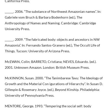
California Press.
______. 2006. “The substance of Northwest Amazonian names”. In:
Gabriele vom Bruch & Barbara Bodenhorn (ed.), The
Anthropology of Names and Naming. Cambridge: Cambridge
University Press.
______. 2009. “The fabricated body: objects and ancestors in NW
Amazonia”. In: Fernando Santos-Granero (ed.), The Occult Life of
Things. Tucson: University of Arizona Press.
McEWAN, Colin; BARRETO, Cristiana; NEVES, Eduardo. (ed.).
2001. Unknown Amazon. London: British Museum Press.
McKINNON, Susan. 2000. “The Tanimbarese Tavu: The Ideology of
Growth and the Material Con igurations of Hierarchy”. In Susan D.
Gillespie & Rosemary Joyce. (ed.), Beyond Kinship. Philadelphia:
University of Pennsylvania Press.
MENTORE, George. 1993. “Tempering the social self: body