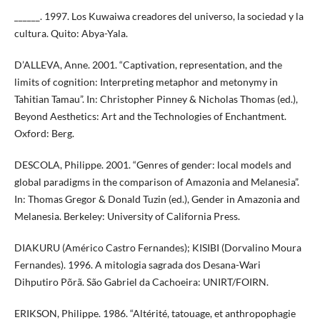
______. 1997. Los Kuwaiwa creadores del universo, la sociedad y la
cultura. Quito: Abya-Yala.
D’ALLEVA, Anne. 2001. “Captivation, representation, and the
limits of cognition: Interpreting metaphor and metonymy in
Tahitian Tamau”. In: Christopher Pinney & Nicholas Thomas (ed.),
Beyond Aesthetics: Art and the Technologies of Enchantment.
Oxford: Berg.
DESCOLA, Philippe. 2001. “Genres of gender: local models and
global paradigms in the comparison of Amazonia and Melanesia”.
In: Thomas Gregor & Donald Tuzin (ed.), Gender in Amazonia and
Melanesia. Berkeley: University of California Press.
DIAKURU (Américo Castro Fernandes); KISIBI (Dorvalino Moura
Fernandes). 1996. A mitologia sagrada dos Desana-Wari
Dihputiro Põrã. São Gabriel da Cachoeira: UNIRT/FOIRN.
ERIKSON, Philippe. 1986. “Altérité, tatouage, et anthropophagie