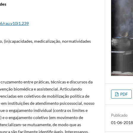
des
26/rau.v10i1.239
o, (in)capacidades, medicalização, normatividades
 cruzamento entre práticas, técnicas e discursos da
rvenção biomédica e assistencial. Articulando
PDF
venciadas em coletivos de mobilização política de
 em instituições de atendimento psicossocial, nosso
ue o engajamento individual (contra os limites e
Publicado
) e o engajamento coletivo (em movimento de
01-06-201
potencializam-se mutuamente, de modo que as
nunca são facilmente identificáveis. Interessanos,