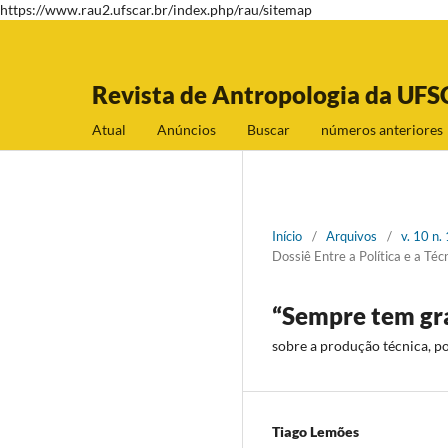
https://www.rau2.ufscar.br/index.php/rau/sitemap
Revista de Antropologia da UFS
Atual
Anúncios
Buscar
números anteriores
Início
/
Arquivos
/
v. 10 n.
Dossiê Entre a Política e a T
“Sempre tem gr
sobre a produção técnica, pol
Tiago Lemões