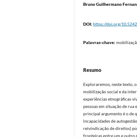
Bruno Guilhermano Fernan
DOI:
https://doi.org/10.524
Palavras-chave:
mobilizaçã
Resumo
Exploraremos, neste texto, o
mobilização social e da inte
experiências etnográficas vi
pessoas em situação de rua e
principal argumento é o de q
incapacidades de autogestão
reivindicação de direitos) 
fronteiras entre um e outro 