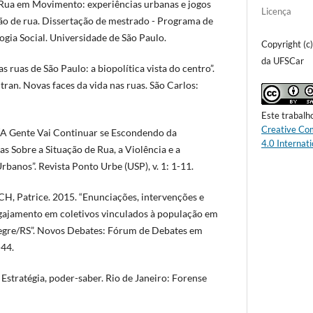
Rua em Movimento: experiências urbanas e jogos
Licença
ão de rua. Dissertação de mestrado - Programa de
ia Social. Universidade de São Paulo.
Copyright (c
da UFSCar
as ruas de São Paulo: a biopolítica vista do centro”.
eltran. Novas faces da vida nas ruas. São Carlos:
Este trabalh
Creative Co
A Gente Vai Continuar se Escondendo da
4.0 Internati
s Sobre a Situação de Rua, a Violência e a
banos”. Revista Ponto Urbe (USP), v. 1: 1-11.
 Patrice. 2015. “Enunciações, intervenções e
ngajamento em coletivos vinculados à população em
legre/RS”. Novos Debates: Fórum de Debates em
-44.
stratégia, poder-saber. Rio de Janeiro: Forense