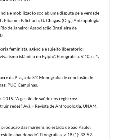
ncia e mobilização social: uma disputa pela verdade
n: L. Elbaum; P. Schuch; G. Chagas. (Org.) Antropologia
 Rio de Janeiro: Associação Brasileira de
0.
a feminista, agência e sujeito liberatório:
ivalismo islâmico no Egipto”. Etnográfica. V.10, n. 1.
cre da Praça da Sé”. Monografia de conclusão de
inas: PUC-Campinas.
2015. “A gestão de saúde nos registros:
ruir redes”. Avá – Revista de Antropología. UNAM,
produção das margens no estado de São Paulo:
esídio abandonado”. Etnográfica, v. 18 (1): 33-52.