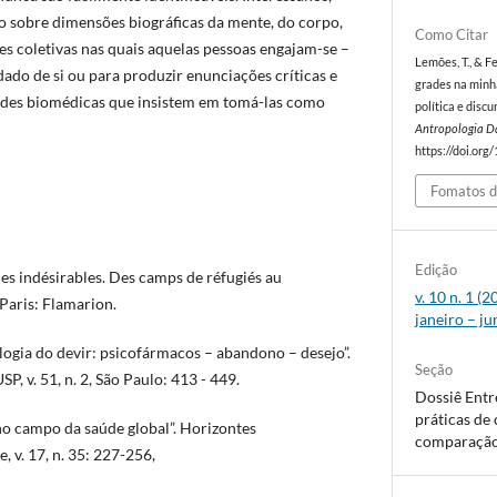
do sobre dimensões biográficas da mente, do corpo,
Como Citar
s coletivas nas quais aquelas pessoas engajam-se –
Lemões, T., & F
idado de si ou para produzir enunciações críticas e
grades na minha
ades biomédicas que insistem em tomá-las como
política e discu
Antropologia D
https://doi.org
Fomatos d
Edição
es indésirables. Des camps de réfugiés au
v. 10 n. 1 
Paris: Flamarion.
janeiro – j
logia do devir: psicofármacos – abandono – desejo”.
Seção
P, v. 51, n. 2, São Paulo: 413 - 449.
Dossiê Entre
práticas d
no campo da saúde global”. Horizontes
comparaçã
, v. 17, n. 35: 227-256,