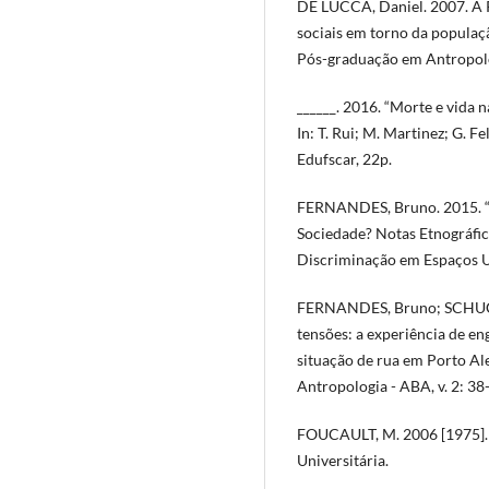
DE LUCCA, Daniel. 2007. A 
sociais em torno da populaç
Pós-graduação em Antropolog
______. 2016. “Morte e vida n
In: T. Rui; M. Martinez; G. F
Edufscar, 22p.
FERNANDES, Bruno. 2015. “
Sociedade? Notas Etnográfica
Discriminação em Espaços Ur
FERNANDES, Bruno; SCHUCH,
tensões: a experiência de e
situação de rua em Porto A
Antropologia - ABA, v. 2: 38
FOUCAULT, M. 2006 [1975]. E
Universitária.