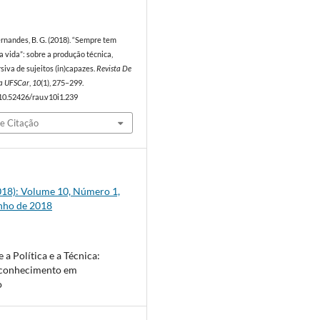
ernandes, B. G. (2018). “Sempre tem
 vida”: sobre a produção técnica,
rsiva de sujeitos (in)capazes.
Revista De
a UFSCar
,
10
(1), 275–299.
/10.52426/rau.v10i1.239
e Citação
(2018): Volume 10, Número 1,
unho de 2018
 a Política e a Técnica:
e conhecimento em
o