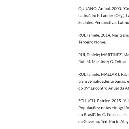
QUIJANO, Aníbal. 2000. “Co
Latina”. In: E. Lander (Org.)
Sociales. Perspectivas Latin
RUI, Taniele. 2014. Nas tram
Terceiro Nome.
RUI, Taniele; MARTINEZ, Mari
Rui; M. Martinez; G. Feltran.
RUI, Taniele; MALLART, Fábi
transversalidades urbanas: e
do 39º Encontro Anual da
SCHUCH, Patrice. 2015. “A L
Populações: notas etnográfic
no Brasil”. In: C. Fonseca; H
de Governo. 1ed. Porto Alegr