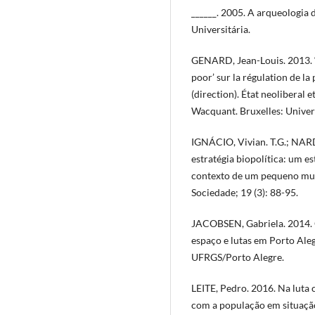
______. 2005. A arqueologia d
Universitária.
GENARD, Jean-Louis. 2013. “
poor’ sur la régulation de la
(direction). État neoliberal 
Wacquant. Bruxelles: Universi
IGNÁCIO, Vivian. T.G.; NAR
estratégia biopolítica: um 
contexto de um pequeno muni
Sociedade; 19 (3): 88-95.
JACOBSEN, Gabriela. 2014. O
espaço e lutas em Porto Ale
UFRGS/Porto Alegre.
LEITE, Pedro. 2016. Na luta
com a população em situaçã