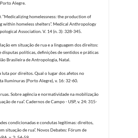
Porto Alegre.
 “Medicalizing homelessness: the production of
ng within homeless shelters”. Medical Anthropology
logical Association. V. 14 (n. 3): 328-345.
ação em situação de rua e a linguagem dos direitos:
disputas políticas, definições de sentidos e práticas
ião Brasileira de Antropologia, Natal.
à luta por direitos. Qual o lugar dos afetos no
ta Iluminuras (Porto Alegre), v. 16: 32-60.
 ruas. Sobre agência e normatividade na mobilização
uação de rua”. Cadernos de Campo - USP, v. 24: 315-
dades condicionadas e condutas legítimas: direitos,
 em situação de rua”. Novos Debates: Fórum de
BA. v. 2: 54-59.