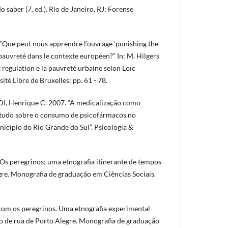
o saber (7. ed.). Rio de Janeiro, RJ: Forense
Que peut nous apprendre l’ouvrage ‘punishing the
 pauvreté dans le contexte européen?” In: M. Hilgers
et regulation e la pauvreté urbaine selon Loïc
té Libre de Bruxelles: pp. 61 - 78.
DI, Henrique C. 2007. “A medicalização como
estudo sobre o consumo de psicofármacos no
cípio do Rio Grande do Sul”. Psicologia &
s peregrinos: uma etnografia itinerante de tempos-
gre. Monografia de graduação em Ciências Sociais.
 com os peregrinos. Uma etnografia experimental
o de rua de Porto Alegre. Monografia de graduação