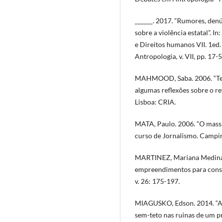
______. 2017. “Rumores, denú
sobre a violência estatal”. I
e Direitos humanos VII. 1ed.
Antropologia, v. VII, pp. 17-5
MAHMOOD, Saba. 2006. “Teori
algumas reflexões sobre o rev
Lisboa: CRIA.
MATA, Paulo. 2006. “O massa
curso de Jornalismo. Camp
MARTINEZ, Mariana Medina. 
empreendimentos para const
v. 26: 175-197.
MIAGUSKO, Edson. 2014. “A 
sem-teto nas ruinas de um pr