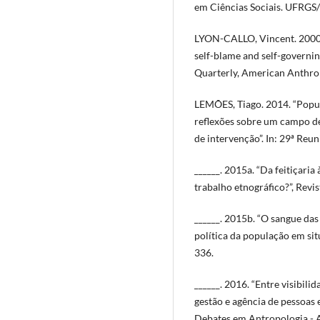
em Ciências Sociais. UFRGS/
LYON-CALLO, Vincent. 2000.
self-blame and self-governi
Quarterly, American Anthropo
LEMÕES, Tiago. 2014. “Popul
reflexões sobre um campo de 
de intervenção”. In: 29ª Reun
______. 2015a. “Da feitiçaria 
trabalho etnográfico?”, Revis
______. 2015b. “O sangue das
política da população em sit
336.
______. 2016. “Entre visibili
gestão e agência de pessoas
Debates em Antropologia - A