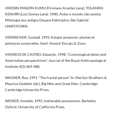
UMÚSIN PANLÕN KUMU (Firmiano Arantes Lana); TOLAMÃN
KENHÍRI (Luiz Gomes Lana). 1980. Antes o mundo não existia:
Mitologia dos antigos Desana Këhíripõra. São Gabriel:
UNIRT/FOIRN.
VERSWIJVER, Gustaaf. 1992. Kaiapó amazonie: plumes et
peintures corporelles. Gent: Snoeck-Ducaju & Zoon.
VIVEIROS DE CASTRO, Eduardo. 1998. “Cosmological deixis and
Amerindian perspectivism”. Journal of the Royal Anthropological
Institute 4(3):469-488.
WAGNER, Roy. 1991. “The fractal person”. In: Marilyn Strathern &
Maurice Godelier (ed.), Big Men and Great Men. Cambridge:
Cambridge University Press.
WEINER, Annette. 1992. Inalienable possessions. Berkeley;
Oxford: University of California Press.