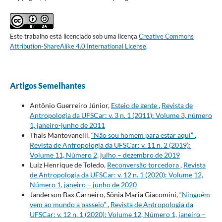
Este trabalho está licenciado sob uma licença
Creative Commons
Attribution-ShareAlike 4.0 International License
.
Artigos Semelhantes
Antônio Guerreiro Júnior,
Esteio de gente
,
Revista de
Antropologia da UFSCar: v. 3 n. 1 (2011): Volume 3, número
1, janeiro-junho de 2011
Thais Mantovanelli,
“Não sou homem para estar aqui”
,
Revista de Antropologia da UFSCar: v. 11 n. 2 (2019):
Volume 11, Número 2, julho – dezembro de 2019
Luiz Henrique de Toledo,
Reconversão torcedora
,
Revista
de Antropologia da UFSCar: v. 12 n. 1 (2020): Volume 12,
Número 1, janeiro – junho de 2020
Janderson Bax Carneiro, Sônia Maria Giacomini,
“Ninguém
vem ao mundo a passeio”
,
Revista de Antropologia da
UFSCar: v. 12 n. 1 (2020): Volume 12, Número 1, janeiro –