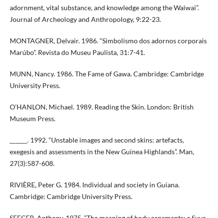
adornment, vital substance, and knowledge among the Waiwai”.
Journal of Archeology and Anthropology, 9:22-23.
MONTAGNER, Delvair. 1986. “Simbolismo dos adornos corporais
Marúbo”. Revista do Museu Paulista, 31:7-41.
MUNN, Nancy. 1986. The Fame of Gawa. Cambridge: Cambridge
University Press.
O’HANLON, Michael. 1989. Reading the Skin. London: British
Museum Press.
______. 1992. “Unstable images and second skins: artefacts,
exegesis and assessments in the New Guinea Highlands”. Man,
27(3):587-608.
RIVIÈRE, Peter G. 1984. Individual and society in Guiana.
Cambridge: Cambridge University Press.
SEEGER, Anthony. 1975. “The meaning of body ornaments: a Suya