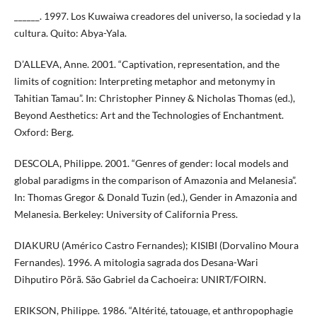
______. 1997. Los Kuwaiwa creadores del universo, la sociedad y la
cultura. Quito: Abya-Yala.
D’ALLEVA, Anne. 2001. “Captivation, representation, and the
limits of cognition: Interpreting metaphor and metonymy in
Tahitian Tamau”. In: Christopher Pinney & Nicholas Thomas (ed.),
Beyond Aesthetics: Art and the Technologies of Enchantment.
Oxford: Berg.
DESCOLA, Philippe. 2001. “Genres of gender: local models and
global paradigms in the comparison of Amazonia and Melanesia”.
In: Thomas Gregor & Donald Tuzin (ed.), Gender in Amazonia and
Melanesia. Berkeley: University of California Press.
DIAKURU (Américo Castro Fernandes); KISIBI (Dorvalino Moura
Fernandes). 1996. A mitologia sagrada dos Desana-Wari
Dihputiro Põrã. São Gabriel da Cachoeira: UNIRT/FOIRN.
ERIKSON, Philippe. 1986. “Altérité, tatouage, et anthropophagie