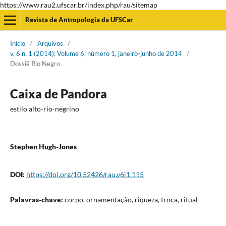
https://www.rau2.ufscar.br/index.php/rau/sitemap
Revista de Antropologia da UFSCar
Início
/
Arquivos
/
v. 6 n. 1 (2014): Volume 6, número 1, janeiro-junho de 2014
/
Dossiê Rio Negro
Caixa de Pandora
estilo alto-rio-negrino
Stephen Hugh-Jones
DOI:
https://doi.org/10.52426/rau.v6i1.115
Palavras-chave:
corpo, ornamentação, riqueza, troca, ritual