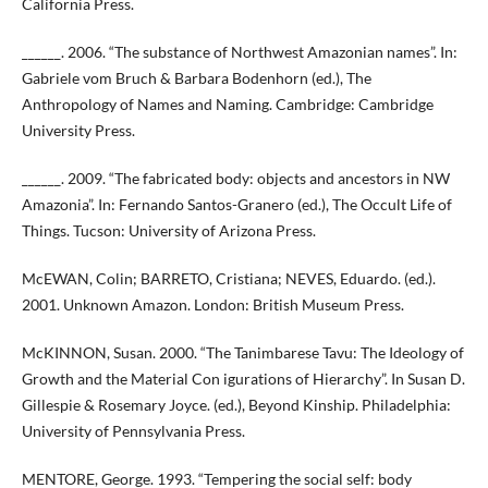
California Press.
______. 2006. “The substance of Northwest Amazonian names”. In:
Gabriele vom Bruch & Barbara Bodenhorn (ed.), The
Anthropology of Names and Naming. Cambridge: Cambridge
University Press.
______. 2009. “The fabricated body: objects and ancestors in NW
Amazonia”. In: Fernando Santos-Granero (ed.), The Occult Life of
Things. Tucson: University of Arizona Press.
McEWAN, Colin; BARRETO, Cristiana; NEVES, Eduardo. (ed.).
2001. Unknown Amazon. London: British Museum Press.
McKINNON, Susan. 2000. “The Tanimbarese Tavu: The Ideology of
Growth and the Material Con igurations of Hierarchy”. In Susan D.
Gillespie & Rosemary Joyce. (ed.), Beyond Kinship. Philadelphia:
University of Pennsylvania Press.
MENTORE, George. 1993. “Tempering the social self: body