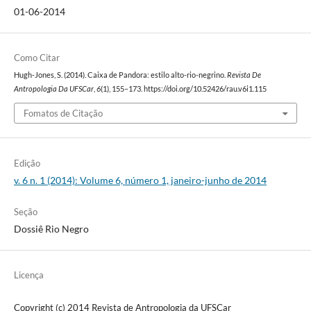
01-06-2014
Como Citar
Hugh-Jones, S. (2014). Caixa de Pandora: estilo alto-rio-negrino.
Revista De
Antropologia Da UFSCar
,
6
(1), 155–173. https://doi.org/10.52426/rau.v6i1.115
Fomatos de Citação
Edição
v. 6 n. 1 (2014): Volume 6, número 1, janeiro-junho de 2014
Seção
Dossiê Rio Negro
Licença
Copyright (c) 2014 Revista de Antropologia da UFSCar