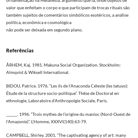
ornamentação na Melanésia, argumento que lá, onde objetos de
valor que enfeitam o corpo e que participam de trocas rituais são
também sujeitos de comentários simbólicos esotéricos, a análise
política, econômica e cosmológica
não pode ser deixada em segundo plano.
Referências
ÅRHEM, Kaj. 1981. Makuna Social Organization. Stockholm:
Almqvist & Wiksell International.
BIDOU, Patrice. 1976. “Les ils de l’Anaconda Céleste (les tatuyo):
Étude de la structure socio-politique”. Thêse de Doctorat en
ethnologie, Laboratoire d’Anthropolgie Sociale, Paris.
______. 1996. “Trois mythes de l’origine du manioc (Nord-Ouest de
l’Amazonie)”. L’Homme, XXXVI(140):63-79.
CAMPBELL, Shirley. 2001. “The captivating agency of art: many