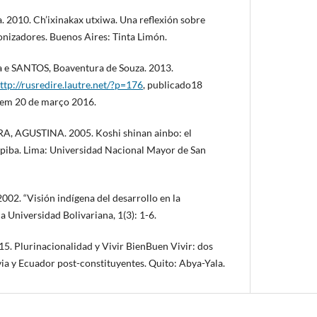
2010. Ch’ixinakax utxiwa. Una reflexión sobre
onizadores. Buenos Aires: Tinta Limón.
 e SANTOS, Boaventura de Souza. 2013.
ttp://rusredire.lautre.net/?p=176
, publicado18
 em 20 de março 2016.
A, AGUSTINA. 2005. Koshi shinan ainbo: el
piba. Lima: Universidad Nacional Mayor de San
02. “Visión indígena del desarrollo en la
la Universidad Bolivariana, 1(3): 1-6.
. Plurinacionalidad y Vivir BienBuen Vivir: dos
ia y Ecuador post-constituyentes. Quito: Abya-Yala.