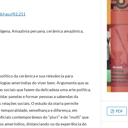
26/rau.v9i2.211
ndígena, Amazônia peruana, cerâmica amazônica,
político da cerâmica e sua relevância para
ogias ameríndias do viver bem. Argumenta que as
as sociais que fazem da delicadeza uma arte política,
dar panelas e formar pessoas a sabendas da
s relações sociais. O estudo da olaria permite
 temporalidade, semelhança e diferença, em
PDF
ficiais contemporâneos do “pluri” e do “multi” que
os ameríndios, distanciando-os da experiência do