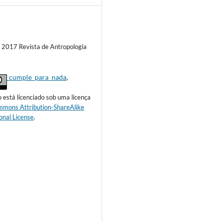
) 2017 Revista de Antropologia
o_se_cumple_para_nada
,
o está licenciado sob uma licença
mmons Attribution-ShareAlike
onal License
.