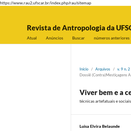
https://www.rau2.ufscar.br/index.php/rau/sitemap
Revista de Antropologia da UFS
Atual
Anúncios
Buscar
números anteriores
Início
/
Arquivos
/
v. 9 n.
Dossiê (Contra)Mestiçagens A
Viver bem e a c
técnicas artefatuais e socia
Luisa Elvira Belaunde