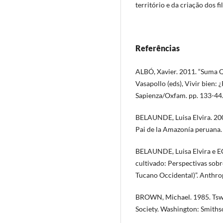
território e da criação dos fi
Referências
ALBÓ, Xavier. 2011. “Suma Qa
Vasapollo (eds), Vivir bien
Sapienza/Oxfam. pp. 133-44
BELAUNDE, Luisa Elvira. 2001
Pai de la Amazonía peruana
BELAUNDE, Luisa Elvira e EC
cultivado: Perspectivas sobr
Tucano Occidental)”. Anthro
BROWN, Michael. 1985. Tsw
Society. Washington: Smithso