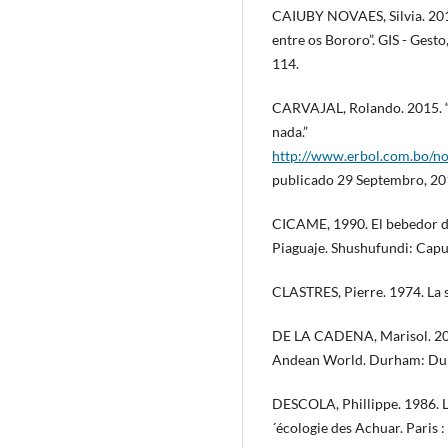
CAIUBY NOVAES, Silvia. 2016
entre os Bororo”. GIS - Gest
114.
CARVAJAL, Rolando. 2015. “V
nada.”
http://www.erbol.com.bo/no
publicado 29 Septembro, 20
CICAME, 1990. El bebedor de
Piaguaje. Shushufundi: Capu
CLASTRES, Pierre. 1974. La so
DE LA CADENA, Marisol. 2015
Andean World. Durham: Duke
DESCOLA, Phillippe. 1986. L
´écologie des Achuar. Paris :