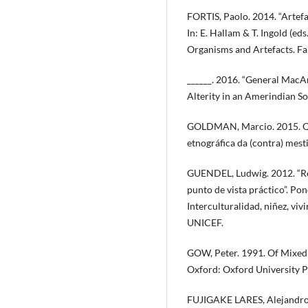
FORTIS, Paolo. 2014. “Arte
In: E. Hallam & T. Ingold (e
Organisms and Artefacts. Fa
______. 2016. “General MacA
Alterity in an Amerindian So
GOLDMAN, Marcio. 2015. Qui
etnográfica da (contra) mest
GUENDEL, Ludwig. 2012. “Re
punto de vista práctico”. Po
Interculturalidad, niñez, vi
UNICEF.
GOW, Peter. 1991. Of Mixed 
Oxford: Oxford University P
FUJIGAKE LARES, Alejandro. 