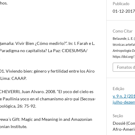
lhos.
Publicado
01-12-201
Como Citar
Belaunde, L. E.
maña: Vivir Bien ¿Cómo medirlo?”. In: I. Farah e L.
técnicas artefa
: ¿Paradigma no capitalista? La Paz: CIDESUMSA/
Antropologia D
https://doi.org
.
Fomatos d
. Viviendo bien: género y fertilidad entre los Airo
. Lima: CAAAP.
Edição
HEVERRI, Juan Alvaro. 2008. “El yoco del cielo es
v. 9 n. 2 (2
e Paullinia yoco en el chamanismo airo-pai (Secoya-
julho-deze
pológica, 26: 75-92.
Seção
ewa´s Gift: Magic and Meaning in and Amazonian
Dossiê (Con
nian Institute.
Afro-Ameri