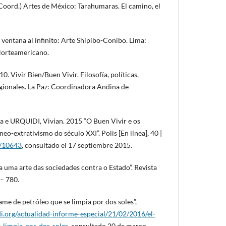
 (Coord.) Artes de México: Tarahumaras. El camino, el
ventana al infinito: Arte Shipibo-Conibo. Lima:
Norteamericano.
Vivir Bien/Buen Vivir. Filosofía, políticas,
egionales. La Paz: Coordinadora Andina de
 URQUIDI, Vivian. 2015 “O Buen Vivir e os
neo-extrativismo do século XXI”. Polis [En línea], 40 |
g/10643
, consultado el 17 septiembre 2015.
a uma arte das sociedades contra o Estado”. Revista
 – 780.
me de petróleo que se limpia por dos soles”,
i.org/actualidad-informe-especial/21/02/2016/el-
-limpia-por-dos-soles
, consultado 20 de março