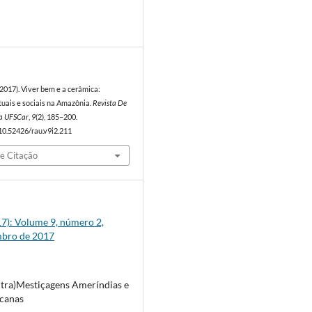
7
 (2017). Viver bem e a cerâmica:
tuais e sociais na Amazônia.
Revista De
a UFSCar
,
9
(2), 185–200.
/10.52426/rau.v9i2.211
e Citação
017): Volume 9, número 2,
mbro de 2017
tra)Mestiçagens Ameríndias e
canas