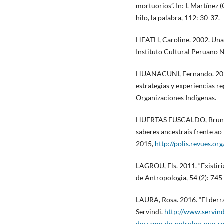
mortuorios”. In: I. Martínez
hilo, la palabra, 112: 30-37.
HEATH, Caroline. 2002. Una 
Instituto Cultural Peruano 
HUANACUNI, Fernando. 2010. 
estrategias y experiencias r
Organizaciones Indígenas.
HUERTAS FUSCALDO, Bruna e
saberes ancestrais frente ao 
2015,
http://polis.revues.or
LAGROU, Els. 2011. “Existiri
de Antropologia, 54 (2): 745
LAURA, Rosa. 2016. “El derra
Servindi.
http://www.servind
derrame-de-petroleo-que-se