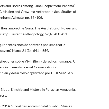
facts and Bodies among Kuna People from Panama”.
ds.), Making and Growing: Anthropological Studies of
rnham: Ashgate. pp. 89 -106.
rthur among the Guna: The Aesthetics of Power and
ciety”. Current Anthropology, 57(4): 430-451.
nhentos anos de contato : por uma teoria
içagem.” Mana, 21 (3) : 641 – 659.
flexiones sobre Vivir Bien y derechos humanos: Un
nencia presentada en el Conversatorio
vir bien y desarrollo organizado por CIDESUMSA y
Blood. Kinship and History in Peruvian Amazonia.
ress.
2014. “Construir el camino del olvido. Rituales