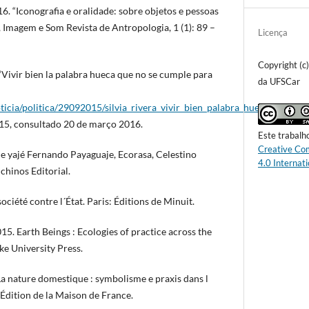
. “Iconografia e oralidade: sobre objetos e pessoas
o, Imagem e Som Revista de Antropologia, 1 (1): 89 –
Licença
Copyright (c
ivir bien la palabra hueca que no se cumple para
da UFSCar
ticia/politica/29092015/silvia_rivera_vivir_bien_palabra_hueca_que_n
15, consultado 20 de março 2016.
Este trabalh
Creative Co
 yajé Fernando Payaguaje, Ecorasa, Celestino
4.0 Internati
chinos Editorial.
ciété contre l´État. Paris: Éditions de Minuit.
. Earth Beings : Ecologies of practice across the
 University Press.
a nature domestique : symbolisme e praxis dans l
 Édition de la Maison de France.