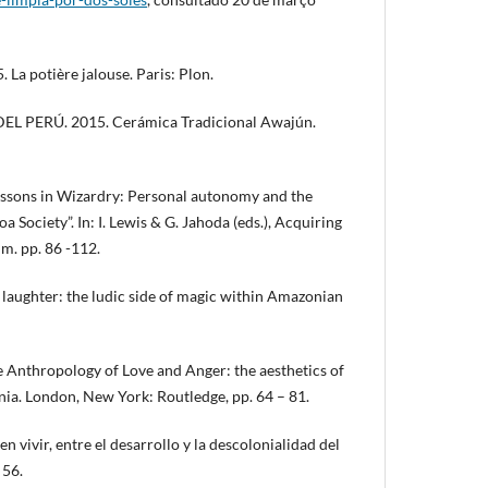
La potière jalouse. Paris: Plon.
L PERÚ. 2015. Cerámica Tradicional Awajún.
ssons in Wizardry: Personal autonomy and the
a Society”. In: I. Lewis & G. Jahoda (eds.), Acquiring
m. pp. 86 -112.
f laughter: the ludic side of magic within Amazonian
The Anthropology of Love and Anger: the aesthetics of
nia. London, New York: Routledge, pp. 64 – 81.
 vivir, entre el desarrollo y la descolonialidad del
 56.