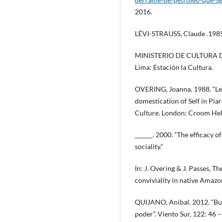
2016.
LÉVI-STRAUSS, Claude .1985. 
MINISTERIO DE CULTURA DE
Lima: Estación la Cultura.
OVERING, Joanna. 1988. “Le
domestication of Self in Piaro
Culture. London: Croom Hel
______. 2000. “The efficacy o
sociality.”
In: J. Overing & J. Passes, 
conviviality in native Amazo
QUIJANO, Anibal. 2012. “Buen
poder”. Viento Sur, 122: 46 –