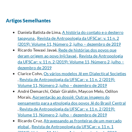
Artigos Semelhantes
Daniela Batista de Lima,
A história do contato e o desterro
tapayuna
,
Revista de Antropologia da UFSCar: v. 11 n. 2
(2019): Volume 11, Número 2, julho – dezembro de 2019
Ricardo Tewaxi Javaé,
Rede de histórias dos povos que
deram origem ao povo Inỹ/Javaé
,
Revista de Antropologia
da UFSCar: v. 11 n. 2 (2019): Volume 11, Número 2, julho –
dezembro de 2019
Clarice Cohn,
Os vários modelos Jê em Dialectical Societies
,
Revista de Antropologia da UFSCar: v. 11 n. 2 (2019):
Volume 11, Número 2, julho – dezembro de 2019
André Demarchi, Odair Giraldin, Maycon Melo, Odilon
Morais,
Aprsentação ao dossiê: Outras imagens do
pensamento para a etnologia dos povos Jê do Brasil Central
,
Revista de Antropologia da UFSCar: v. 11 n. 2 (2019):
Volume 11, Número 2, julho – dezembro de 2019
Ricardo Cruz,
Atravessando as fronteiras de um mercado
global
,
Revista de Antropologia da UFSCar: v. 11 n. 1