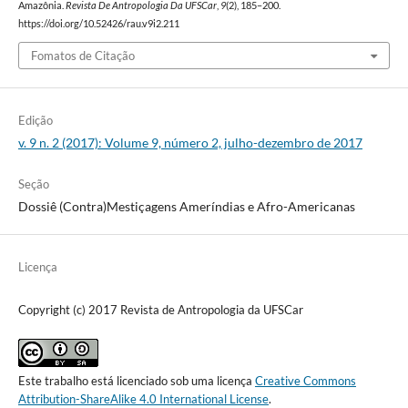
Amazônia.
Revista De Antropologia Da UFSCar
,
9
(2), 185–200.
https://doi.org/10.52426/rau.v9i2.211
Fomatos de Citação
Edição
v. 9 n. 2 (2017): Volume 9, número 2, julho-dezembro de 2017
Seção
Dossiê (Contra)Mestiçagens Ameríndias e Afro-Americanas
Licença
Copyright (c) 2017 Revista de Antropologia da UFSCar
Este trabalho está licenciado sob uma licença
Creative Commons
Attribution-ShareAlike 4.0 International License
.