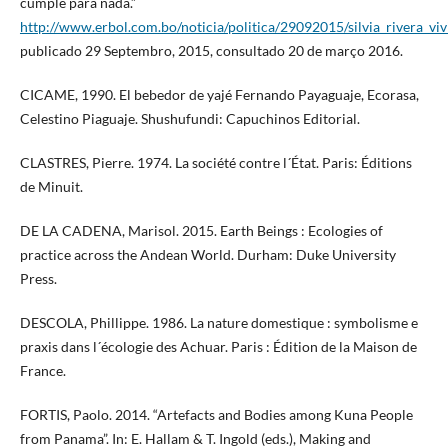
cumple para nada.”
http://www.erbol.com.bo/noticia/politica/29092015/silvia_rivera_
publicado 29 Septembro, 2015, consultado 20 de março 2016.
CICAME, 1990. El bebedor de yajé Fernando Payaguaje, Ecorasa,
Celestino Piaguaje. Shushufundi: Capuchinos Editorial.
CLASTRES, Pierre. 1974. La société contre l´État. Paris: Éditions
de Minuit.
DE LA CADENA, Marisol. 2015. Earth Beings : Ecologies of
practice across the Andean World. Durham: Duke University
Press.
DESCOLA, Phillippe. 1986. La nature domestique : symbolisme e
praxis dans l´écologie des Achuar. Paris : Édition de la Maison de
France.
FORTIS, Paolo. 2014. “Artefacts and Bodies among Kuna People
from Panama”. In: E. Hallam & T. Ingold (eds.), Making and