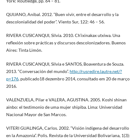
York: Routledge, pp. 64 – 81.
QUIJANO, Anibal. 2012. “Buen vivir, entre el desarrollo y la
descolonialidad del poder”. Viento Sur, 122: 46 – 56.
RIVERA CUSICANQUI, Silvia. 2010. Ch’ixinakax utxiwa. Una
reflexión sobre prácticas y discursos descolonizadores. Buenos
Aires: Tinta Limón.
RIVERA CUSICANQUI, Silvia e SANTOS, Boaventura de Souza.
2013. “Conversación del mundo”.
http://rusredire.lautre.net/?
p=176
, publicado18 dezembro 2014, consultado em 20 de março
2016.
VALENZUELA, Pilar e VALERA, AGUSTINA. 2005. Koshi shinan
ainbo: el testimonio de uma mujer shipiba. Lima: Universidad
Nacional Mayor de San Marcos.
VITERI GUALINGA, Carlos. 2002. “Visión indígena del desarrollo
en la Amazonía”. Polis. Revista de la Universidad Bolivariana, 1(3):