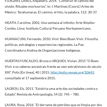
FUJIGAKE LARES, Alejandro. 2014. “Construir el camino del
olvido. Rituales mortuorios”. In: I. Martínez (Coord.) Artes de
México: Tarahumaras. El camino, el hilo, la palabra, 112: 30-37.
HEATH, Caroline. 2002. Una ventana al infinito: Arte Shipibo-
Conibo. Lima: Instituto Cultural Peruano Norteamericano.
HUANACUNI, Fernando. 2010. Vivir Bien/Buen Vivir. Filosofía,
políticas, estrategias y experiencias regionales. La Paz:
Coordinadora Andina de Organizaciones Indígenas.
HUERTAS FUSCALDO, Bruna e URQUIDI, Vivian. 2015 “O Buen
Vivir e os saberes ancestrais frente ao neo-extrativismo do século
XXI”. Polis [En línea], 40 | 2015,
http://polis.revues.org/10643
,
consultado el 17 septiembre 2015.
LAGROU, Els. 2011. “Existiria uma arte das sociedades contra o
Estado”. Revista de Antropologia, 54 (2): 745 – 780.
LAURA, Rosa. 2016. “El derrame de petróleo que se limpia por dos