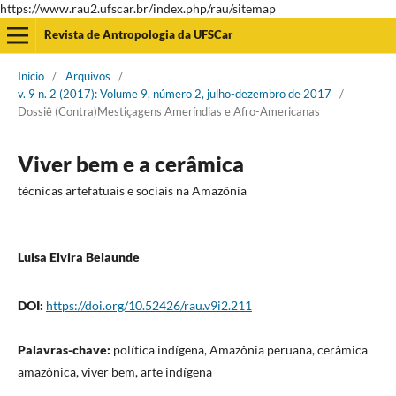
https://www.rau2.ufscar.br/index.php/rau/sitemap
Revista de Antropologia da UFSCar
Início
/
Arquivos
/
v. 9 n. 2 (2017): Volume 9, número 2, julho-dezembro de 2017
/
Dossiê (Contra)Mestiçagens Ameríndias e Afro-Americanas
Viver bem e a cerâmica
técnicas artefatuais e sociais na Amazônia
Luisa Elvira Belaunde
DOI:
https://doi.org/10.52426/rau.v9i2.211
Palavras-chave:
política indígena, Amazônia peruana, cerâmica
amazônica, viver bem, arte indígena