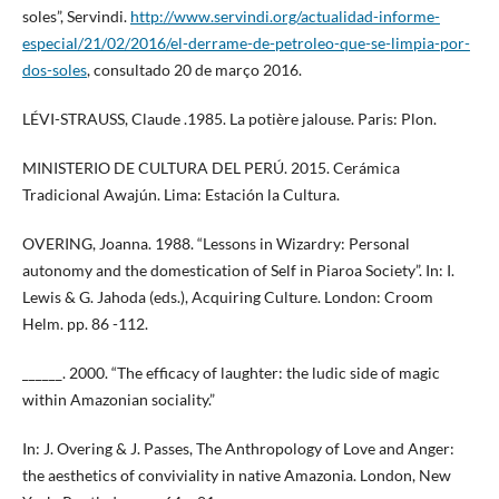
soles”, Servindi.
http://www.servindi.org/actualidad-informe-
especial/21/02/2016/el-derrame-de-petroleo-que-se-limpia-por-
dos-soles
, consultado 20 de março 2016.
LÉVI-STRAUSS, Claude .1985. La potière jalouse. Paris: Plon.
MINISTERIO DE CULTURA DEL PERÚ. 2015. Cerámica
Tradicional Awajún. Lima: Estación la Cultura.
OVERING, Joanna. 1988. “Lessons in Wizardry: Personal
autonomy and the domestication of Self in Piaroa Society”. In: I.
Lewis & G. Jahoda (eds.), Acquiring Culture. London: Croom
Helm. pp. 86 -112.
______. 2000. “The efficacy of laughter: the ludic side of magic
within Amazonian sociality.”
In: J. Overing & J. Passes, The Anthropology of Love and Anger:
the aesthetics of conviviality in native Amazonia. London, New