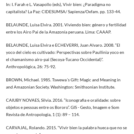
In: I. Farah e L. Vasapollo (eds), Vivir bien: ¿Paradigma no
capitalista? La Paz: CIDESUMSA/ Sapienza/Oxfam. pp. 133-44.
BELAUNDE, Luisa Elvira. 2001. Viviendo bien: género y fertilidad
entre los Airo Pai de la Amazonía peruana. Lima: CAAAP.
BELAUNDE, Luisa Elvira e ECHEVERRI, Juan Alvaro. 2008. “El
yoco del cielo es cultivado: Perspectivas sobre Paullinia yoco en
el chamanismo airo-pai (Secoya-Tucano Occidental)”.
Anthropológica, 26: 75-92.
BROWN, Michael. 1985. Tswewa´s Gift: Magic and Meaning in
and Amazonian Society. Washington: Smithsonian Institute.
CAIUBY NOVAES, Silvia. 2016. “Iconografia e oralidade: sobre
objetos e pessoas entre os Bororo”. GIS - Gesto, Imagem e Som
Revista de Antropologia, 1 (1): 89 – 114.
CARVAJAL, Rolando. 2015. “Vivir bien la palabra hueca que no se