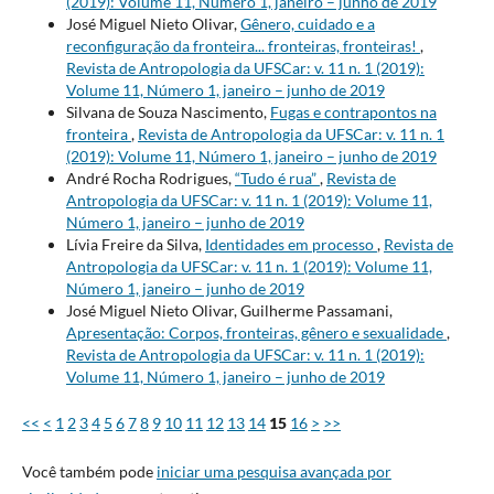
(2019): Volume 11, Número 1, janeiro – junho de 2019
José Miguel Nieto Olivar,
Gênero, cuidado e a
reconfiguração da fronteira... fronteiras, fronteiras!
,
Revista de Antropologia da UFSCar: v. 11 n. 1 (2019):
Volume 11, Número 1, janeiro – junho de 2019
Silvana de Souza Nascimento,
Fugas e contrapontos na
fronteira
,
Revista de Antropologia da UFSCar: v. 11 n. 1
(2019): Volume 11, Número 1, janeiro – junho de 2019
André Rocha Rodrigues,
“Tudo é rua”
,
Revista de
Antropologia da UFSCar: v. 11 n. 1 (2019): Volume 11,
Número 1, janeiro – junho de 2019
Lívia Freire da Silva,
Identidades em processo
,
Revista de
Antropologia da UFSCar: v. 11 n. 1 (2019): Volume 11,
Número 1, janeiro – junho de 2019
José Miguel Nieto Olivar, Guilherme Passamani,
Apresentação: Corpos, fronteiras, gênero e sexualidade
,
Revista de Antropologia da UFSCar: v. 11 n. 1 (2019):
Volume 11, Número 1, janeiro – junho de 2019
<<
<
1
2
3
4
5
6
7
8
9
10
11
12
13
14
15
16
>
>>
Você também pode
iniciar uma pesquisa avançada por