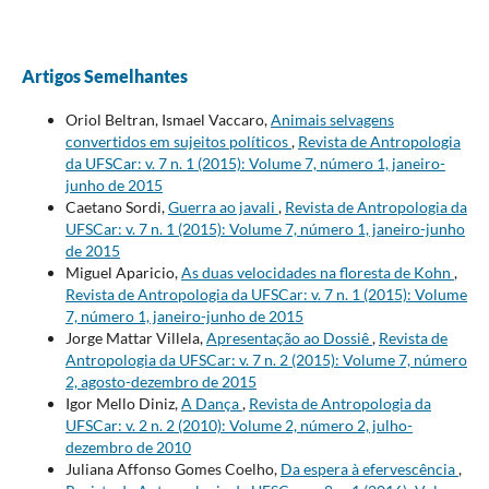
Artigos Semelhantes
Oriol Beltran, Ismael Vaccaro,
Animais selvagens
convertidos em sujeitos políticos
,
Revista de Antropologia
da UFSCar: v. 7 n. 1 (2015): Volume 7, número 1, janeiro-
junho de 2015
Caetano Sordi,
Guerra ao javali
,
Revista de Antropologia da
UFSCar: v. 7 n. 1 (2015): Volume 7, número 1, janeiro-junho
de 2015
Miguel Aparicio,
As duas velocidades na floresta de Kohn
,
Revista de Antropologia da UFSCar: v. 7 n. 1 (2015): Volume
7, número 1, janeiro-junho de 2015
Jorge Mattar Villela,
Apresentação ao Dossiê
,
Revista de
Antropologia da UFSCar: v. 7 n. 2 (2015): Volume 7, número
2, agosto-dezembro de 2015
Igor Mello Diniz,
A Dança
,
Revista de Antropologia da
UFSCar: v. 2 n. 2 (2010): Volume 2, número 2, julho-
dezembro de 2010
Juliana Affonso Gomes Coelho,
Da espera à efervescência
,