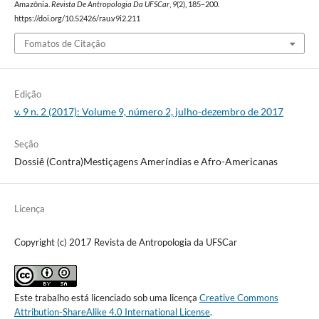
Amazônia.
Revista De Antropologia Da UFSCar
,
9
(2), 185–200.
https://doi.org/10.52426/rau.v9i2.211
Fomatos de Citação
Edição
v. 9 n. 2 (2017): Volume 9, número 2, julho-dezembro de 2017
Seção
Dossiê (Contra)Mestiçagens Ameríndias e Afro-Americanas
Licença
Copyright (c) 2017 Revista de Antropologia da UFSCar
Este trabalho está licenciado sob uma licença
Creative Commons
Attribution-ShareAlike 4.0 International License
.