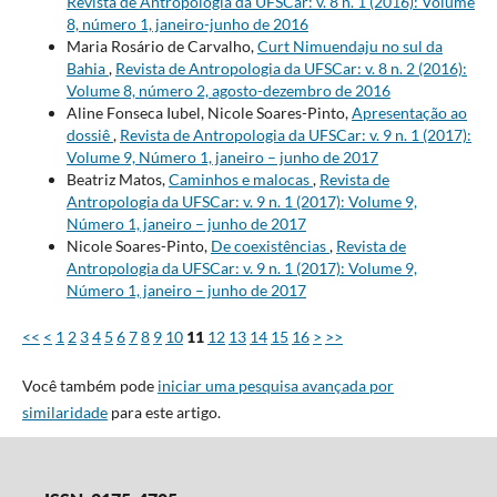
Revista de Antropologia da UFSCar: v. 8 n. 1 (2016): Volume
8, número 1, janeiro-junho de 2016
Maria Rosário de Carvalho,
Curt Nimuendaju no sul da
Bahia
,
Revista de Antropologia da UFSCar: v. 8 n. 2 (2016):
Volume 8, número 2, agosto-dezembro de 2016
Aline Fonseca Iubel, Nicole Soares-Pinto,
Apresentação ao
dossiê
,
Revista de Antropologia da UFSCar: v. 9 n. 1 (2017):
Volume 9, Número 1, janeiro – junho de 2017
Beatriz Matos,
Caminhos e malocas
,
Revista de
Antropologia da UFSCar: v. 9 n. 1 (2017): Volume 9,
Número 1, janeiro – junho de 2017
Nicole Soares-Pinto,
De coexistências
,
Revista de
Antropologia da UFSCar: v. 9 n. 1 (2017): Volume 9,
Número 1, janeiro – junho de 2017
<<
<
1
2
3
4
5
6
7
8
9
10
11
12
13
14
15
16
>
>>
Você também pode
iniciar uma pesquisa avançada por
similaridade
para este artigo.