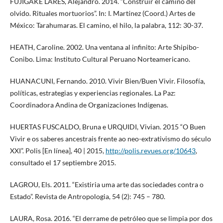
FUJIGAKE LARES, Alejandro. 2014. “Construir el camino del
olvido. Rituales mortuorios”. In: I. Martínez (Coord.) Artes de
México: Tarahumaras. El camino, el hilo, la palabra, 112: 30-37.
HEATH, Caroline. 2002. Una ventana al infinito: Arte Shipibo-
Conibo. Lima: Instituto Cultural Peruano Norteamericano.
HUANACUNI, Fernando. 2010. Vivir Bien/Buen Vivir. Filosofía,
políticas, estrategias y experiencias regionales. La Paz:
Coordinadora Andina de Organizaciones Indígenas.
HUERTAS FUSCALDO, Bruna e URQUIDI, Vivian. 2015 “O Buen
Vivir e os saberes ancestrais frente ao neo-extrativismo do século
XXI”. Polis [En línea], 40 | 2015,
http://polis.revues.org/10643
,
consultado el 17 septiembre 2015.
LAGROU, Els. 2011. “Existiria uma arte das sociedades contra o
Estado”. Revista de Antropologia, 54 (2): 745 – 780.
LAURA, Rosa. 2016. “El derrame de petróleo que se limpia por dos