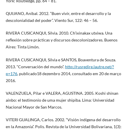
York: Routledge, pp. 64 – 81.
QUIJANO, Anibal. 2012. “Buen vivir, entre el desarrollo y la
descolonialidad del poder”. Viento Sur, 122: 46 – 56.
RIVERA CUSICANQUI, Silvia. 2010. Ch’ixinakax utxiwa. Una
reflexión sobre prácticas y discursos descolonizadores. Buenos
Aires: Tinta Limón.
RIVERA CUSICANQUI, Silvia e SANTOS, Boaventura de Souza.
2013. “Conversación del mundo”.
http://rusredire.lautre.net/?
p=176
, publicado18 dezembro 2014, consultado em 20 de março
2016.
VALENZUELA, Pilar e VALERA, AGUSTINA. 2005. Koshi shinan
ainbo: el testimonio de uma mujer shipiba. Lima: Universidad
Nacional Mayor de San Marcos.
VITERI GUALINGA, Carlos. 2002. “Visión indígena del desarrollo
en la Amazonía”. Polis. Revista de la Universidad Bolivariana, 1(3):