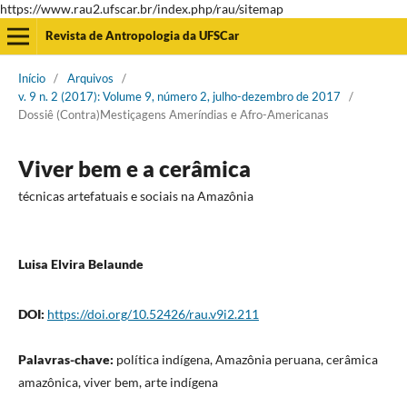
https://www.rau2.ufscar.br/index.php/rau/sitemap
Revista de Antropologia da UFSCar
Início
/
Arquivos
/
v. 9 n. 2 (2017): Volume 9, número 2, julho-dezembro de 2017
/
Dossiê (Contra)Mestiçagens Ameríndias e Afro-Americanas
Viver bem e a cerâmica
técnicas artefatuais e sociais na Amazônia
Luisa Elvira Belaunde
DOI:
https://doi.org/10.52426/rau.v9i2.211
Palavras-chave:
política indígena, Amazônia peruana, cerâmica
amazônica, viver bem, arte indígena