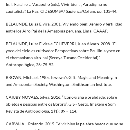
In: I. Farah e L. Vasapollo (eds), Vivir bien: ¿Paradigma no
capitalista? La Paz: CIDESUMSA/ Sapienza/Oxfam. pp. 133-44.
BELAUNDE, Luisa Elvira. 2001. Viviendo bien: género y fertilidad
entre los Airo Pai de la Amazonía peruana. Lima: CAAAP.
BELAUNDE, Luisa Elvira e ECHEVERRI, Juan Alvaro. 2008. “El
yoco del cielo es cultivado: Perspectivas sobre Paullinia yoco en
el chamanismo airo-pai (Secoya-Tucano Occidental)”.
Anthropológica, 26: 75-92.
BROWN, Michael. 1985. Tswewa´s Gift: Magic and Meaning in
and Amazonian Society. Washington: Smithsonian Institute.
CAIUBY NOVAES, Silvia. 2016. “Iconografia e oralidade: sobre
objetos e pessoas entre os Bororo”. GIS - Gesto, Imagem e Som
Revista de Antropologia, 1 (1): 89 – 114.
CARVAJAL, Rolando. 2015. “Vivir bien la palabra hueca que no se