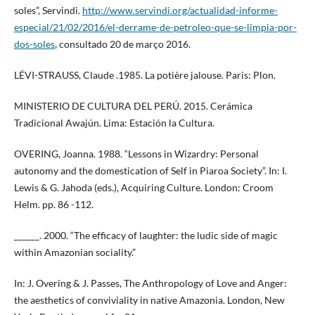
soles”, Servindi.
http://www.servindi.org/actualidad-informe-
especial/21/02/2016/el-derrame-de-petroleo-que-se-limpia-por-
dos-soles
, consultado 20 de março 2016.
LÉVI-STRAUSS, Claude .1985. La potière jalouse. Paris: Plon.
MINISTERIO DE CULTURA DEL PERÚ. 2015. Cerámica
Tradicional Awajún. Lima: Estación la Cultura.
OVERING, Joanna. 1988. “Lessons in Wizardry: Personal
autonomy and the domestication of Self in Piaroa Society”. In: I.
Lewis & G. Jahoda (eds.), Acquiring Culture. London: Croom
Helm. pp. 86 -112.
______. 2000. “The efficacy of laughter: the ludic side of magic
within Amazonian sociality.”
In: J. Overing & J. Passes, The Anthropology of Love and Anger:
the aesthetics of conviviality in native Amazonia. London, New