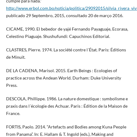
cumple para nada.”
http://www.erbol.com.bo/noticia/politica/29092015/silvia_rivera_
publicado 29 Septembro, 2015, consultado 20 de março 2016.
CICAME, 1990. El bebedor de yajé Fernando Payaguaje, Ecorasa,
Celestino Piaguaje. Shushufundi: Capuchinos Editorial.
CLASTRES, Pierre. 1974. La société contre l´État. Paris: Éditions
de Minuit.
DE LA CADENA, Marisol. 2015. Earth Beings : Ecologies of
practice across the Andean World. Durham: Duke University
Press.
DESCOLA, Phillippe. 1986. La nature domestique : symbolisme e
praxis dans l´écologie des Achuar. Paris : Édition de la Maison de
France.
FORTIS, Paolo. 2014. “Artefacts and Bodies among Kuna People
from Panama”. In: E. Hallam & T. Ingold (eds.), Making and