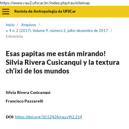
https://www.rau2.ufscar.br/index.php/rau/sitemap
Revista de Antropologia da UFSCar
Início
/
Arquivos
/
v. 9 n. 2 (2017): Volume 9, número 2, julho-dezembro de 2017
/
Entrevista
Esas papitas me están mirando!
Silvia Rivera Cusicanqui y la textura
ch’ixi de los mundos
Silvia Rivera Cusicanqui
Francisco Pazzarelli
DOI:
https://doi.org/10.52426/rau.v9i2.214