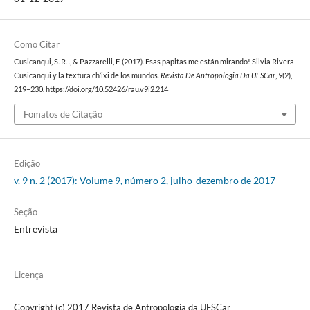
Como Citar
Cusicanqui, S. R. ., & Pazzarelli, F. (2017). Esas papitas me están mirando! Silvia Rivera
Cusicanqui y la textura ch’ixi de los mundos.
Revista De Antropologia Da UFSCar
,
9
(2),
219–230. https://doi.org/10.52426/rau.v9i2.214
Fomatos de Citação
Edição
v. 9 n. 2 (2017): Volume 9, número 2, julho-dezembro de 2017
Seção
Entrevista
Licença
Copyright (c) 2017 Revista de Antropologia da UFSCar