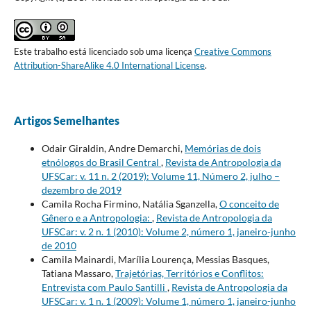
Este trabalho está licenciado sob uma licença
Creative Commons
Attribution-ShareAlike 4.0 International License
.
Artigos Semelhantes
Odair Giraldin, Andre Demarchi,
Memórias de dois
etnólogos do Brasil Central
,
Revista de Antropologia da
UFSCar: v. 11 n. 2 (2019): Volume 11, Número 2, julho –
dezembro de 2019
Camila Rocha Firmino, Natália Sganzella,
O conceito de
Gênero e a Antropologia:
,
Revista de Antropologia da
UFSCar: v. 2 n. 1 (2010): Volume 2, número 1, janeiro-junho
de 2010
Camila Mainardi, Marília Lourença, Messias Basques,
Tatiana Massaro,
Trajetórias, Territórios e Conflitos:
Entrevista com Paulo Santilli
,
Revista de Antropologia da
UFSCar: v. 1 n. 1 (2009): Volume 1, número 1, janeiro-junho