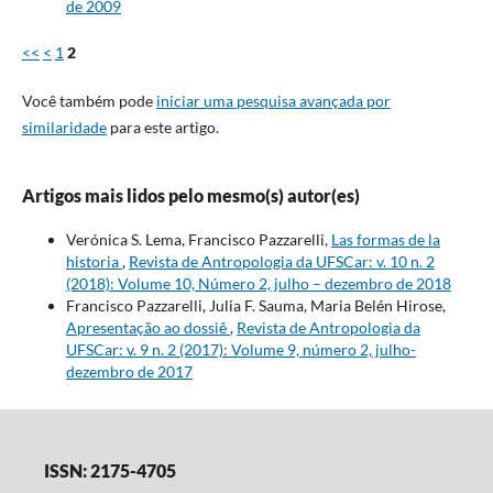
de 2009
<<
<
1
2
Você também pode
iniciar uma pesquisa avançada por
similaridade
para este artigo.
Artigos mais lidos pelo mesmo(s) autor(es)
Verónica S. Lema, Francisco Pazzarelli,
Las formas de la
historia
,
Revista de Antropologia da UFSCar: v. 10 n. 2
(2018): Volume 10, Número 2, julho – dezembro de 2018
Francisco Pazzarelli, Julia F. Sauma, Maria Belén Hirose,
Apresentação ao dossiê
,
Revista de Antropologia da
UFSCar: v. 9 n. 2 (2017): Volume 9, número 2, julho-
dezembro de 2017
ISSN: 2175-4705