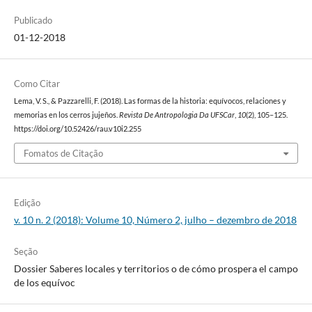
Publicado
01-12-2018
Como Citar
Lema, V. S., & Pazzarelli, F. (2018). Las formas de la historia: equívocos, relaciones y
memorias en los cerros jujeños.
Revista De Antropologia Da UFSCar
,
10
(2), 105–125.
https://doi.org/10.52426/rau.v10i2.255
Fomatos de Citação
Edição
v. 10 n. 2 (2018): Volume 10, Número 2, julho – dezembro de 2018
Seção
Dossier Saberes locales y territorios o de cómo prospera el campo
de los equívoc