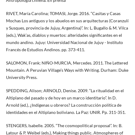
Antropología chilena. En prensa
RIVET, María Carolina; TOMASI, Jorge. 2016. “Casitas y Casas
Mochas Los antiguos y los abuelos en sus arquitecturas (Coranzulí
y Susques, provincia de Jujuy, Argentina)”. In: L. Bugallo & M. Vilca
(eds.), Wak’as, diablos y muertos: alteridades significantes en el
mundo andino. Jujuy: Universidad Nacional de Jujuy - Instituto
Francés de Estudios Andinos. pp. 373-411.
SALOMON, Frank; NIÑO-MURCIA, Mercedes. 2011. The Lettered
Mountain. A Peruvian Village’s Ways with Writing. Durham: Duke
University Press.
SPEDDING, Alison; ARNOLD, Denise. 2009. “La ritualidad en el
Altiplano del pasado y de hoy en un marco identitario”. In D.
Arnold (ed.), ¿Indígenas u obreros? La construcción política de
identidades en el Altiplano boliviano. La Paz: UNIR. Pp. 311-351.
STENGERS, Isabelle. 2005. “The cosmopolitical proposal”. In: B.
Latour & P. Weibel (eds.), Making things public. Atmospheres of