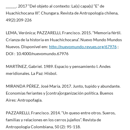
______. 2017 “Del objeto al contexto: La(s) capa(s) “E” de
Huachichocana III”. Chungara. Revista de Antropología chilena,
49(2):209-226
LEMA, Verónica; PAZZARELLI, Francisco. 2015. “Memoria fértil.
Crianza de la historia en Huachichocana”. Nuevo Mundo Mundos
Nuevos. Disponível em:
http://nuevomundo.revues.org/67976
;
DOI : 10.4000/nuevomundo.67976
MARTÍNEZ, Gabriel. 1989. Espacio y pensamiento I. Andes
meridionales. La Paz: Hisbol.
MIRANDA PÉREZ, José María. 2017. Junto, tupido y abundante.
Economías feriantes y [contra]organización política. Buenos
Aires: Antropofagia.
PAZZARELLI, Francisco. 2014. “Un queso entre otros. Sueros,
familias y relaciones en los cerros jujeños”. Revista de
Antropología Colombiana, 50 (2): 95-118.