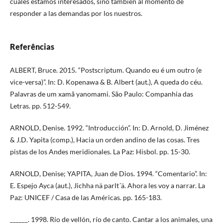
cuales estamos interesados, sino también al momento de
responder a las demandas por los nuestros.
Referências
ALBERT, Bruce. 2015. “Postscriptum. Quando eu é um outro (e
vice-versa)”. In: D. Kopenawa & B. Albert (aut.), A queda do céu.
Palavras de um xamã yanomami. São Paulo: Companhia das
Letras. pp. 512-549.
ARNOLD, Denise. 1992. “Introducción”. In: D. Arnold, D. Jiménez
& J.D. Yapita (comp.), Hacia un orden andino de las cosas. Tres
pistas de los Andes meridionales. La Paz: Hisbol. pp. 15-30.
ARNOLD, Denise; YAPITA, Juan de Dios. 1994. “Comentario”. In:
E. Espejo Ayca (aut.), Jichha nä parlt´ä. Ahora les voy a narrar. La
Paz: UNICEF / Casa de las Américas. pp. 165-183.
______. 1998. Río de vellón, río de canto. Cantar a los animales, una