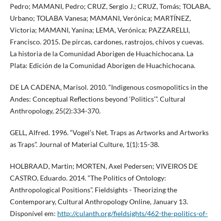
Pedro; MAMANI, Pedro; CRUZ, Sergio J.; CRUZ, Tomás; TOLABA,
Urbano; TOLABA Vanesa; MAMANI, Verónica; MARTÍNEZ,
Victoria; MAMANI, Yanina; LEMA, Verónica; PAZZARELLI,
Francisco. 2015. De pircas, cardones, rastrojos, chivos y cuevas.
La historia de la Comunidad Aborigen de Huachichocana. La
Plata: Edición de la Comunidad Aborigen de Huachichocana.
DE LA CADENA, Marisol. 2010. “Indigenous cosmopolitics in the
Andes: Conceptual Reflections beyond ‘Politics’”. Cultural
Anthropology, 25(2):334-370.
GELL, Alfred. 1996. “Vogel’s Net. Traps as Artworks and Artworks
as Traps”. Journal of Material Culture, 1(1):15-38.
HOLBRAAD, Martin; MORTEN, Axel Pedersen; VIVEIROS DE
CASTRO, Eduardo. 2014. “The Politics of Ontology:
Anthropological Positions”. Fieldsights - Theorizing the
Contemporary, Cultural Anthropology Online, January 13.
Disponível em:
http://culanth.org/fieldsights/462-the-politics-of-