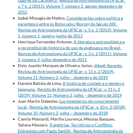
Gabriel da Cachoeira
,
Revista de Antropologia da UFSCar:
v. 7 n. 2 (2015): Volume 7, número 2, agosto-dezembro de
2015
Izabel Missagia de Mattos,
Considerações sobre política e
parentesco entre os Botocudos (Borún) do Século XIX
,
Revista de Antropologia da UFSCar: v. 5 n. 1 (2013): Volume
5, número 1, janeiro-junho de 2013
Henrique Fernandes Antunes,
A literatura antropológica e
a reconstituição histórica do uso da ayahuasca no Brasil
,
Revista de Antropologia da UFSCar: v. 3 n. 2 (2011): Volume
3, número 2, julho-dezembro de 2011
Elvio Juanito Marques de Oliveira Júnior,
@kwẽ-Xerente
,
Revista de Antropologia da UFSCar: v. 11 n. 2 (2019):
Volume 11, Número 2, julho – dezembro de 2019
Daniela Batista de Lima,
A história do contato e o desterro
tapayuna
,
Revista de Antropologia da UFSCar: v. 11 n. 2
(2019): Volume 11, Número 2, julho – dezembro de 2019
Juan Martin Dabezies,
Los inventarios de conocimiento
local
,
Revista de Antropologia da UFSCar: v. 10 n. 2 (2018):
Volume 10, Número 2, julho – dezembro de 2018
Camila Mainardi, Marília Lourença, Messias Basques,
Tatiana Massaro,
Trajetórias, Territórios e Conflitos:
Entrevista com Paulo Santilli
,
Revista de Antropologia da