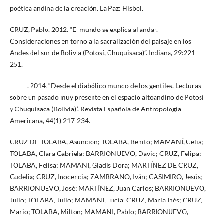
poética andina de la creación. La Paz: Hisbol.
CRUZ, Pablo. 2012. “El mundo se explica al andar.
Consideraciones en torno a la sacralización del paisaje en los
Andes del sur de Bolivia (Potosí, Chuquisaca)”. Indiana, 29:221-
251.
______. 2014. “Desde el diabólico mundo de los gentiles. Lecturas
sobre un pasado muy presente en el espacio altoandino de Potosí
y Chuquisaca (Bolivia)”. Revista Española de Antropología
Americana, 44(1):217-234.
CRUZ DE TOLABA, Asunción; TOLABA, Benito; MAMANÍ, Celia;
TOLABA, Clara Gabriela; BARRIONUEVO, David; CRUZ, Felipa;
TOLABA, Felisa; MAMANI, Gladis Dora; MARTÍNEZ DE CRUZ,
Gudelia; CRUZ, Inocencia; ZAMBRANO, Iván; CASIMIRO, Jesús;
BARRIONUEVO, José; MARTÍNEZ, Juan Carlos; BARRIONUEVO,
Julio; TOLABA, Julio; MAMANI, Lucía; CRUZ, María Inés; CRUZ,
Mario; TOLABA, Milton; MAMANI, Pablo; BARRIONUEVO,