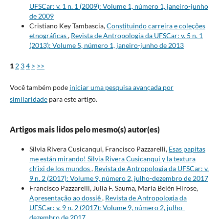
UFSCar: v. 1 n. 1 (2009): Volume 1, número 1, janeiro-junho
de 2009
Cristiano Key Tambascia,
Constituindo carreira e coleções
etnográficas
,
Revista de Antropologia da UFSCar: v. 5 n. 1
(2013): Volume 5, número 1, janeiro-junho de 2013
1
2
3
4
>
>>
Você também pode
iniciar uma pesquisa avançada por
similaridade
para este artigo.
Artigos mais lidos pelo mesmo(s) autor(es)
Silvia Rivera Cusicanqui, Francisco Pazzarelli,
Esas papitas
me están mirando! Silvia Rivera Cusicanqui y la textura
ch’ixi de los mundos
,
Revista de Antropologia da UFSCar: v.
9 n. 2 (2017): Volume 9, número 2, julho-dezembro de 2017
Francisco Pazzarelli, Julia F. Sauma, Maria Belén Hirose,
Apresentação ao dossiê
,
Revista de Antropologia da
UFSCar: v. 9 n. 2 (2017): Volume 9, número 2, julho-
dezembro de 2017