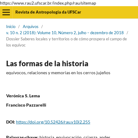
https://www.rau2.ufscar.br/index.php/rau/sitemap
Revista de Antropologia da UFSCar
Início
/
Arquivos
/
v. 10 n. 2 (2018): Volume 10, Número 2, julho – dezembro de 2018
/
Dossier Saberes locales y territorios o de cómo prospera el campo de
los equívoc
Las formas de la historia
equívocos, relaciones y memorias en los cerros jujeños
Verónica S. Lema
Francisco Pazzarelli
DOI:
https://doi.org/10.52426/rau.v10i2.255
Palavras-chave:
historia, equivocación, crianza, andes