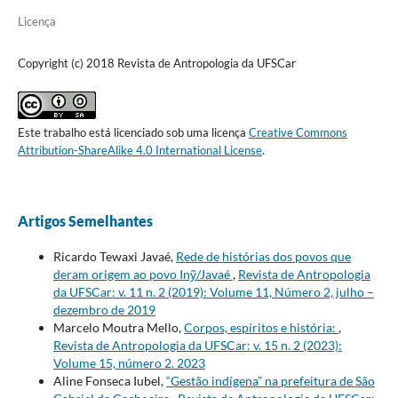
Licença
Copyright (c) 2018 Revista de Antropologia da UFSCar
Este trabalho está licenciado sob uma licença
Creative Commons
Attribution-ShareAlike 4.0 International License
.
Artigos Semelhantes
Ricardo Tewaxi Javaé,
Rede de histórias dos povos que
deram origem ao povo Inỹ/Javaé
,
Revista de Antropologia
da UFSCar: v. 11 n. 2 (2019): Volume 11, Número 2, julho –
dezembro de 2019
Marcelo Moutra Mello,
Corpos, espíritos e história:
,
Revista de Antropologia da UFSCar: v. 15 n. 2 (2023):
Volume 15, número 2. 2023
Aline Fonseca Iubel,
“Gestão indígena” na prefeitura de São