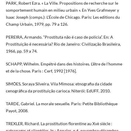
PARK, Robert Ezra. « La Ville. Propositions de recherche sur le
somportement humain en milieu urbain ». En Yves Grafmeyer y
Isaac Joseph (comps.): L’École de Chicago. Paris: Les editions du
Champ Urbain, 1979, pp. 79 a 126.
PEREIRA, Armando. “Prostituta não é caso de polícia”. En: A
Prostituição é necessária? Rio de Janeiro: Civilização Brasileira,
1966, pp. 59 a 74.
SCHAPP, Wilhelm. Empétré dans des histoires. L’être de l’homme
et de la chose. Paris : Cerf, 1992 [1976].
SIMÕES, Soraya Silveira. Vila Mimosa: etnografia da cidade
cenográfica da prostituição carioca. Niterói: EdUFF, 2010.
TARDE, Gabriel. La morale sexuelle. Paris: Petite Bibliothèque
Payot, 2008.
TREXLER, Richard. La prostitution florentine au Xvè siècle :
patronages et clientèles. In : Annales, n.6, novembre-décembre,