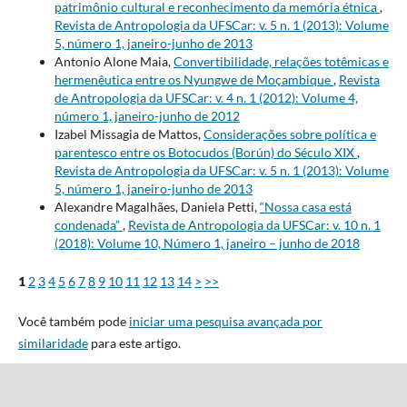
patrimônio cultural e reconhecimento da memória étnica
,
Revista de Antropologia da UFSCar: v. 5 n. 1 (2013): Volume
5, número 1, janeiro-junho de 2013
Antonio Alone Maia,
Convertibilidade, relações totêmicas e
hermenêutica entre os Nyungwe de Moçambique
,
Revista
de Antropologia da UFSCar: v. 4 n. 1 (2012): Volume 4,
número 1, janeiro-junho de 2012
Izabel Missagia de Mattos,
Considerações sobre política e
parentesco entre os Botocudos (Borún) do Século XIX
,
Revista de Antropologia da UFSCar: v. 5 n. 1 (2013): Volume
5, número 1, janeiro-junho de 2013
Alexandre Magalhães, Daniela Petti,
“Nossa casa está
condenada”
,
Revista de Antropologia da UFSCar: v. 10 n. 1
(2018): Volume 10, Número 1, janeiro – junho de 2018
1
2
3
4
5
6
7
8
9
10
11
12
13
14
>
>>
Você também pode
iniciar uma pesquisa avançada por
similaridade
para este artigo.