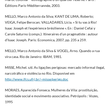
Éditions Paris-Méditerrannée, 2003.
MELLO, Marco Antonio da Silva; KANT DE LIMA, Roberto;
VEIGA, Felipe Berocan; VALLADARES, Lícia. « Si tu vas à Rio!
Isaac Joseph et l’expérience brésilienne ». En : Daniel Cefaï y
Carole Saturno (comps.): Itineraires d’un pragmatiste : autour
d’Isaac Joseph. Paris: Economica, 2007, pp. 235 a 259.
MELLO, Marco Antonio da Silva & VOGEL, Arno. Quando a rua
vira casa. Rio de Janeiro: IBAM, 1981.
MISSE, Michel. s/d. As ligações perigosas: mercado informal ilegal,
narcotráfico e violência no Rio. Disponível em
http://www.ifcs.ufrj.br/~misse/perigo.doc
MORAES, Aparecida Fonseca. Mulheres da Vila: prostituição,
identidade social e movimento associativo. Petrópolis : Vozes,
1995