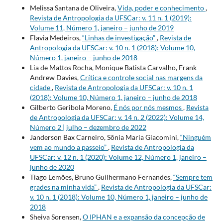
Melissa Santana de Oliveira,
Vida, poder e conhecimento
,
Revista de Antropologia da UFSCar: v. 11 n. 1 (2019):
Volume 11, Número 1, janeiro – junho de 2019
Flavia Medeiros,
“Linhas de investigação”
,
Revista de
Antropologia da UFSCar: v. 10 n. 1 (2018): Volume 10,
Número 1, janeiro – junho de 2018
Lia de Mattos Rocha, Monique Batista Carvalho, Frank
Andrew Davies,
Crítica e controle social nas margens da
cidade
,
Revista de Antropologia da UFSCar: v. 10 n. 1
(2018): Volume 10, Número 1, janeiro – junho de 2018
Gilberto Geribola Moreno,
É nós por nós mesmos
,
Revista
de Antropologia da UFSCar: v. 14 n. 2 (2022): Volume 14,
Número 2 | julho – dezembro de 2022
Janderson Bax Carneiro, Sônia Maria Giacomini,
“Ninguém
vem ao mundo a passeio”
,
Revista de Antropologia da
UFSCar: v. 12 n. 1 (2020): Volume 12, Número 1, janeiro –
junho de 2020
Tiago Lemões, Bruno Guilhermano Fernandes,
“Sempre tem
grades na minha vida”
,
Revista de Antropologia da UFSCar:
v. 10 n. 1 (2018): Volume 10, Número 1, janeiro – junho de
2018
Sheiva Sorensen,
O IPHAN e a expansão da concepção de