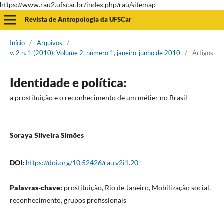
https://www.rau2.ufscar.br/index.php/rau/sitemap
Revista de Antropologia da UFSCar
Início
/
Arquivos
/
v. 2 n. 1 (2010): Volume 2, número 1, janeiro-junho de 2010
/
Artigos
Identidade e política:
a prostituição e o reconhecimento de um métier no Brasil
Soraya Silveira Simões
DOI:
https://doi.org/10.52426/rau.v2i1.20
Palavras-chave:
prostituição, Rio de Janeiro, Mobilização social,
reconhecimento, grupos profissionais