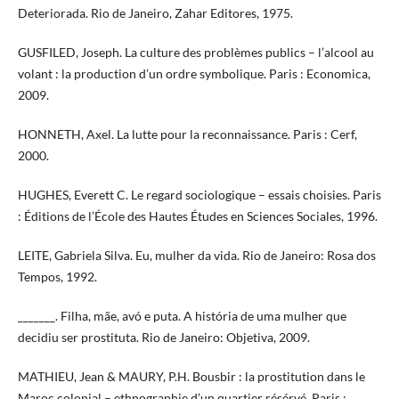
Deteriorada. Rio de Janeiro, Zahar Editores, 1975.
GUSFILED, Joseph. La culture des problèmes publics – l’alcool au
volant : la production d’un ordre symbolique. Paris : Economica,
2009.
HONNETH, Axel. La lutte pour la reconnaissance. Paris : Cerf,
2000.
HUGHES, Everett C. Le regard sociologique – essais choisies. Paris
: Éditions de l’École des Hautes Études en Sciences Sociales, 1996.
LEITE, Gabriela Silva. Eu, mulher da vida. Rio de Janeiro: Rosa dos
Tempos, 1992.
_______. Filha, mãe, avó e puta. A história de uma mulher que
decidiu ser prostituta. Rio de Janeiro: Objetiva, 2009.
MATHIEU, Jean & MAURY, P.H. Bousbir : la prostitution dans le
Maroc colonial – ethnographie d’un quartier résérvé. Paris :