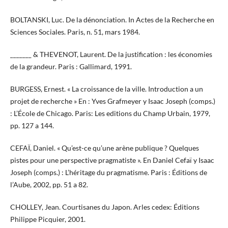
BOLTANSKI, Luc. De la dénonciation. In Actes de la Recherche en
Sciences Sociales. Paris, n. 51, mars 1984.
_______ & THEVENOT, Laurent. De la justification : les économies
de la grandeur. Paris : Gallimard, 1991.
BURGESS, Ernest. « La croissance de la ville. Introduction a un
projet de recherche » En : Yves Grafmeyer y Isaac Joseph (comps.)
: L’École de Chicago. Paris: Les editions du Champ Urbain, 1979,
pp. 127 a 144.
CEFAÏ, Daniel. « Qu’est-ce qu’une arène publique ? Quelques
pistes pour une perspective pragmatiste ». En Daniel Cefaï y Isaac
Joseph (comps.) : L’héritage du pragmatisme. Paris : Éditions de
l’Aube, 2002, pp. 51 a 82.
CHOLLEY, Jean. Courtisanes du Japon. Arles cedex: Éditions
Philippe Picquier, 2001.