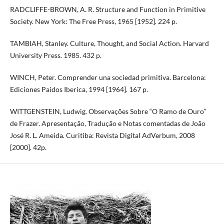
RADCLIFFE-BROWN, A. R. Structure and Function in Primitive
Society. New York: The Free Press, 1965 [1952]. 224 p.
TAMBIAH, Stanley. Culture, Thought, and Social Action. Harvard
University Press. 1985. 432 p.
WINCH, Peter. Comprender una sociedad primitiva. Barcelona:
Ediciones Paidos Iberica, 1994 [1964]. 167 p.
WITTGENSTEIN, Ludwig. Observações Sobre “O Ramo de Ouro”
de Frazer. Apresentação, Tradução e Notas comentadas de João
José R. L. Ameida. Curitiba: Revista Digital AdVerbum, 2008
[2000]. 42p.