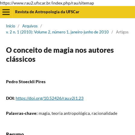
https://www.rau2.ufscar.br/index.php/rau/sitemap
Revista de Antropologia da UFSCar
Início
/
Arquivos
/
v. 2 n. 1 (2010): Volume 2, número 1, janeiro-junho de 2010
/
Artigos
O conceito de magia nos autores
clássicos
Pedro Stoeckli Pires
DOI:
https://doi.org/10.52426/rau.v2i1.23
Palavras-chave:
magia, teoria antropológica, racionalidade
Resumo