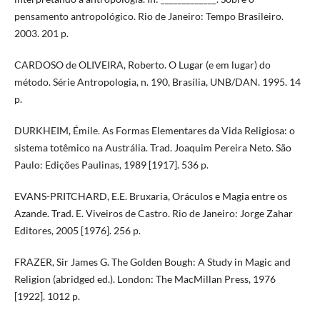
pensamento antropológico. Rio de Janeiro: Tempo Brasileiro.
2003. 201 p.
CARDOSO de OLIVEIRA, Roberto. O Lugar (e em lugar) do
método. Série Antropologia, n. 190, Brasília, UNB/DAN. 1995. 14
p.
DURKHEIM, Émile. As Formas Elementares da Vida Religiosa: o
sistema totêmico na Austrália. Trad. Joaquim Pereira Neto. São
Paulo: Edições Paulinas, 1989 [1917]. 536 p.
EVANS-PRITCHARD, E.E. Bruxaria, Oráculos e Magia entre os
Azande. Trad. E. Viveiros de Castro. Rio de Janeiro: Jorge Zahar
Editores, 2005 [1976]. 256 p.
FRAZER, Sir James G. The Golden Bough: A Study in Magic and
Religion (abridged ed.). London: The MacMillan Press, 1976
[1922]. 1012 p.