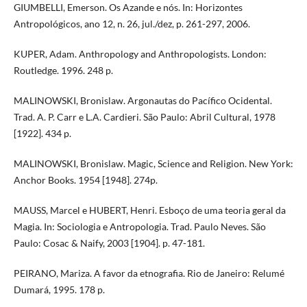
GIUMBELLI, Emerson. Os Azande e nós. In: Horizontes
Antropológicos, ano 12, n. 26, jul./dez, p. 261-297, 2006.
KUPER, Adam. Anthropology and Anthropologists. London:
Routledge. 1996. 248 p.
MALINOWSKI, Bronislaw. Argonautas do Pacífico Ocidental.
Trad. A. P. Carr e L.A. Cardieri. São Paulo: Abril Cultural, 1978
[1922]. 434 p.
MALINOWSKI, Bronislaw. Magic, Science and Religion. New York:
Anchor Books. 1954 [1948]. 274p.
MAUSS, Marcel e HUBERT, Henri. Esboço de uma teoria geral da
Magia. In: Sociologia e Antropologia. Trad. Paulo Neves. São
Paulo: Cosac & Naify, 2003 [1904]. p. 47-181.
PEIRANO, Mariza. A favor da etnografia. Rio de Janeiro: Relumé
Dumará, 1995. 178 p.