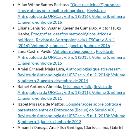
Allan Winne Santos Barbosa,
“Quer participar?”, ou sobre
ritos e afetos no trabalho etnográfico
,
Revista de
Antropologia da UFSCar: v. 8 n. 1 (2016): Volume 8, número
1, janeiro-junho de 2016
Liliana Sanjurjo, Wagner Xavier de Camargo, Victor Hugo
Kebbe,
Etnografias, desafios metodológicos, éticos e
políticos
,
Revista de Antropologia da UFSCar: v. 8 n. 1
(2016): Volume 8, número 1, janeiro-junho de 2016
Luna Castro Pavão,
Volteios e ziguezagues
,
Revista de
Antropologia da UFSCar: v. 5 n. 1 (2015): Volume 5, número
1, janeiro-junho de 2015
Amiel Ernenek Mejía Lara,
Antropologias que atravessam
,
Revista de Antropologia da UFSCar: v. 6 n. 2 (2014): Volume
6, número 2, agosto-dezembro de 2014
Rafael Antunes Almeida,
Missionary Talk
,
Revista de
Antropologia da UFSCar: v. 3 n. 1 (2011): Volume 3, número
1, janeiro-junho de 2011
Izabel Missagia de Mattos,
Considerações sobre política e
parentesco entre os Botocudos (Borún) do Século XIX
,
Revista de Antropologia da UFSCar: v. 5 n. 1 (2013): Volume
5, número 1, janeiro-junho de 2013
Amanda Danaga, Ana Elisa Santiago, Clarissa Lima, Gabriel