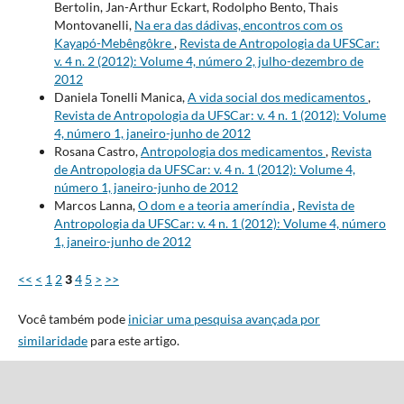
Bertolin, Jan-Arthur Eckart, Rodolpho Bento, Thais
Montovanelli,
Na era das dádivas, encontros com os
Kayapó-Mebêngôkre
,
Revista de Antropologia da UFSCar:
v. 4 n. 2 (2012): Volume 4, número 2, julho-dezembro de
2012
Daniela Tonelli Manica,
A vida social dos medicamentos
,
Revista de Antropologia da UFSCar: v. 4 n. 1 (2012): Volume
4, número 1, janeiro-junho de 2012
Rosana Castro,
Antropologia dos medicamentos
,
Revista
de Antropologia da UFSCar: v. 4 n. 1 (2012): Volume 4,
número 1, janeiro-junho de 2012
Marcos Lanna,
O dom e a teoria ameríndia
,
Revista de
Antropologia da UFSCar: v. 4 n. 1 (2012): Volume 4, número
1, janeiro-junho de 2012
<<
<
1
2
3
4
5
>
>>
Você também pode
iniciar uma pesquisa avançada por
similaridade
para este artigo.