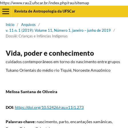
https://www.rau2.ufscar.br/index.php/rau/sitemap
Revista de Antropologia da UFSCar
Início
/
Arquivos
/
v. 11 n. 1 (2019): Volume 11, Número 1, janeiro – junho de 2019
/
Dossiê: Crianças e Infâncias Indígenas
Vida, poder e conhecimento
cuidados contemporâneos em torno do nascimento entre grupos
Tukano Orientais do médio rio Tiquié, Noroeste Amazônico
Melissa Santana de Oliveira
DOI:
https://doi.org/10.52426/rau.v11i1.273
Palavras-chave:
nascimento, parto, encantações xamânicas,