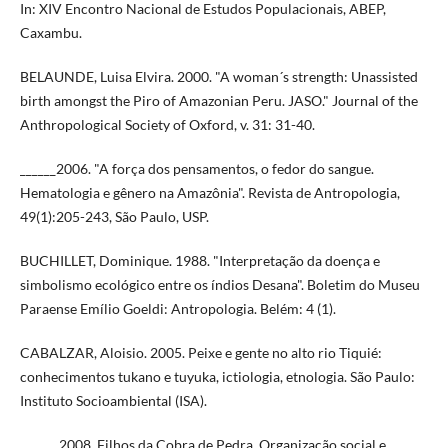
In: XIV Encontro Nacional de Estudos Populacionais, ABEP,
Caxambu.
BELAUNDE, Luisa Elvira. 2000. "A woman´s strength: Unassisted
birth amongst the Piro of Amazonian Peru. JASO." Journal of the
Anthropological Society of Oxford, v. 31: 31-40.
______2006. "A força dos pensamentos, o fedor do sangue.
Hematologia e gênero na Amazônia". Revista de Antropologia,
49(1):205-243, São Paulo, USP.
BUCHILLET, Dominique. 1988. "Interpretação da doença e
simbolismo ecológico entre os índios Desana". Boletim do Museu
Paraense Emílio Goeldi: Antropologia. Belém: 4 (1).
CABALZAR, Aloisio. 2005. Peixe e gente no alto rio Tiquié:
conhecimentos tukano e tuyuka, ictiologia, etnologia. São Paulo:
Instituto Socioambiental (ISA).
______ 2008. Filhos da Cobra de Pedra. Organização social e