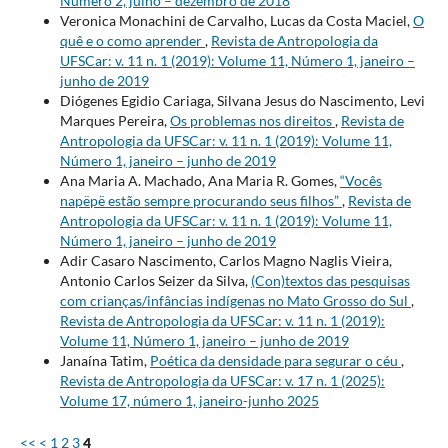
Número 2, julho – dezembro de 2018
Veronica Monachini de Carvalho, Lucas da Costa Maciel,
O
quê e o como aprender
,
Revista de Antropologia da
UFSCar: v. 11 n. 1 (2019): Volume 11, Número 1, janeiro –
junho de 2019
Diógenes Egidio Cariaga, Silvana Jesus do Nascimento, Levi
Marques Pereira,
Os problemas nos direitos
,
Revista de
Antropologia da UFSCar: v. 11 n. 1 (2019): Volume 11,
Número 1, janeiro – junho de 2019
Ana Maria A. Machado, Ana Maria R. Gomes,
“Vocês
napëpë estão sempre procurando seus filhos”
,
Revista de
Antropologia da UFSCar: v. 11 n. 1 (2019): Volume 11,
Número 1, janeiro – junho de 2019
Adir Casaro Nascimento, Carlos Magno Naglis Vieira,
Antonio Carlos Seizer da Silva,
(Con)textos das pesquisas
com crianças/infâncias indígenas no Mato Grosso do Sul
,
Revista de Antropologia da UFSCar: v. 11 n. 1 (2019):
Volume 11, Número 1, janeiro – junho de 2019
Janaína Tatim,
Poética da densidade para segurar o céu
,
Revista de Antropologia da UFSCar: v. 17 n. 1 (2025):
Volume 17, número 1, janeiro-junho 2025
<<
<
1
2
3
4