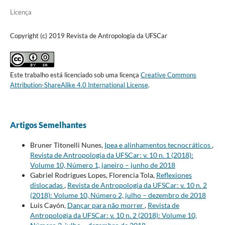
Licença
Copyright (c) 2019 Revista de Antropologia da UFSCar
Este trabalho está licenciado sob uma licença
Creative Commons
Attribution-ShareAlike 4.0 International License
.
Artigos Semelhantes
Bruner Titonelli Nunes,
Ipea e alinhamentos tecnocráticos
,
Revista de Antropologia da UFSCar: v. 10 n. 1 (2018):
Volume 10, Número 1, janeiro – junho de 2018
Gabriel Rodrigues Lopes, Florencia Tola,
Reflexiones
dislocadas
,
Revista de Antropologia da UFSCar: v. 10 n. 2
(2018): Volume 10, Número 2, julho – dezembro de 2018
Luis Cayón,
Dançar para não morrer
,
Revista de
Antropologia da UFSCar: v. 10 n. 2 (2018): Volume 10,