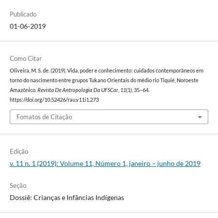
Publicado
01-06-2019
Como Citar
Oliveira, M. S. de. (2019). Vida, poder e conhecimento: cuidados contemporâneos em
torno do nascimento entre grupos Tukano Orientais do médio rio Tiquié, Noroeste
Amazônico.
Revista De Antropologia Da UFSCar
,
11
(1), 35–64.
https://doi.org/10.52426/rau.v11i1.273
Fomatos de Citação
Edição
v. 11 n. 1 (2019): Volume 11, Número 1, janeiro – junho de 2019
Seção
Dossiê: Crianças e Infâncias Indígenas