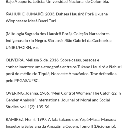
Bajo Apaporis. Leticia: Universidad Nacional de Colombia.
ÑAHURI E KUMARÕ. 2003. Dahsea Hausirõ Porã Ukushe
Wiophesase Merã Bueri Turi
(Mitologia Sagrada dos Hausirõ Porã). Coleção Narradores
Indígenas do rio Negro. São José I/São Gabriel da Cachoeira:
UNIRT/FOIRN, v.5.
OLIVEIRA, Melissa S. de. 2016. Sobre casas, pessoas e
conhecimentos: uma etnografia entre os Tukano Hausirõ e Ñahuri
porã do médio rio Tiquié, Noroeste Amazônico. Tese defendida
pelo PPGAS/UFSC.
OVERING, Joanna. 1986. "Men Control Women? The Catch-22 in
Gender Analysis". International Journal of Moral and Social
Studies. vol. 1(2): 135-56
RAMIREZ, Henri. 1997. A fala tukano dos Ye’pâ-Masa. Manaus:
Inspetoria Salesiana da Amazônia Cedem, Tomo II (Dicionário).