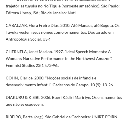
trajetórias tuyuka no rio Tiquié (noroeste amazônico). São Paulo:
Editora Unesp, ISA; Rio de Janeiro: Nuti.
CABALZAR, Flora Freire Dias. 2010. Até Manaus, até Bogotá. Os
Tuyuka vestem seus nomes como ornamentos. Doutorado em
Antropologia Social, USP.
CHERNELA, Janet Marion. 1997. "Ideal Speech Moments: A
Woman’s Narrative Performance in the Northwest Amazon".
Feminist Studies 23(1 ):73-96..
COHN, Clarice. 2000. "Noções sociais de infância e
desenvolvimento infantil". Cadernos de Campo, 10 (9): 13-26.
DIAKURU & KISIBI. 2006. Bueri Kãdiri Maririye. Os ensinamentos
que não se esquecem.
RIBEIRO, Berta. (org.). São Gabriel da Cachoeira: UNIRT, FOIRN.