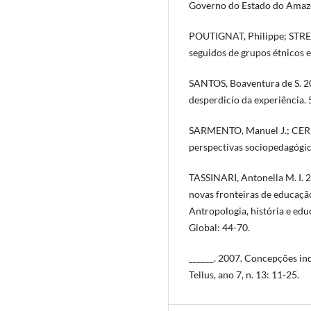
Governo do Estado do Amazon
POUTIGNAT, Philippe; STREI
seguidos de grupos étnicos e
SANTOS, Boaventura de S. 20
desperdicío da experiência. 5
SARMENTO, Manuel J.; CERI
perspectivas sociopedagógic
TASSINARI, Antonella M. I. 2
novas fronteiras de educação
Antropologia, história e edu
Global: 44-70.
______. 2007. Concepções in
Tellus, ano 7, n. 13: 11-25.