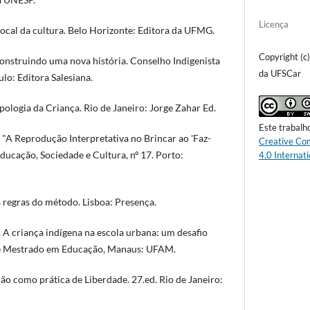
Licença
cal da cultura. Belo Horizonte: Editora da UFMG.
Copyright (c
nstruindo uma nova história. Conselho Indigenista
da UFSCar
lo: Editora Salesiana.
ologia da Criança. Rio de Janeiro: Jorge Zahar Ed.
Este trabalh
A Reprodução Interpretativa no Brincar ao 'Faz-
Creative Co
Educação, Sociedade e Cultura, nº 17. Porto:
4.0 Internati
regras do método. Lisboa: Presença.
 A criança indígena na escola urbana: um desafio
 de Mestrado em Educação, Manaus: UFAM.
ão como prática de Liberdade. 27.ed. Rio de Janeiro: