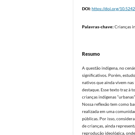
DOI:
https://doi.org/10.524
Palavras-chave:
Crianças i
Resumo
A questão indígena, no cená
significativos. Porém, estud
nativos que ainda vivem nas
destaque. Esse texto traz à t
crianças indígenas “urbanas”
Nossa reflexão tem como ba
realizada em uma comunidad
públicas. Por isso, consider
de crianças, ainda represent
reprodução ideológica, onde