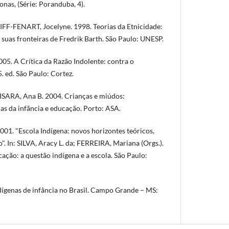
as, (Série: Poranduba, 4).
FF-FENART, Jocelyne. 1998. Teorias da Etnicidade:
 suas fronteiras de Fredrik Barth. São Paulo: UNESP.
05. A Crítica da Razão Indolente: contra o
. ed. São Paulo: Cortez.
SARA, Ana B. 2004. Crianças e miúdos:
as da infãncia e educação. Porto: ASA.
001. "Escola Indígena: novos horizontes teóricos,
". In: SILVA, Aracy L. da; FERREIRA, Mariana (Orgs.).
cação: a questão indígena e a escola. São Paulo:
dígenas de infância no Brasil. Campo Grande – MS: