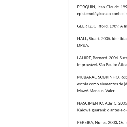
FORQUIN, Jean-Claude. 1997.
epistemológicas do conhecim
GEERTZ, Clifford. 1989. A In
HALL, Stuart. 2005. Identid
DP&A.
LAHIRE, Bernard. 2004. Suce
improvável. São Paulo: Ática
MUBARAC SOBRINHO, Roberto 
escola como elementos de (d
Mawé. Manaus: Valer.
NASCIMENTO, Adir C. 2005. 
Kaiowá-guarani: o antes e o
PEREIRA, Nunes. 2003. Os índ