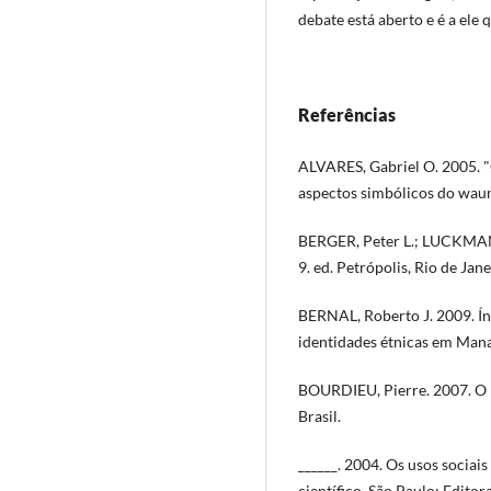
debate está aberto e é a ele
Referências
ALVARES, Gabriel O. 2005. "
aspectos simbólicos do wauma
BERGER, Peter L.; LUCKMANN
9. ed. Petrópolis, Rio de Jane
BERNAL, Roberto J. 2009. Ín
identidades étnicas em Ma
BOURDIEU, Pierre. 2007. O P
Brasil.
______. 2004. Os usos sociai
científico. São Paulo: Edito