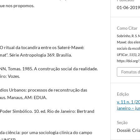
 que nos propomos.
01-06-201
Como Citar
Sobrinho, R. S. 
Mawé: dos elem
O ritual da tocandira entre os Sateré-Mawé:
sociais da esco
t". Série Antropologia 369. Brasília.
UFSCar
,
11
(1),
https://doi.org
, Tomas. 1985. A construção social da realidade.
Fomatos d
iro: Vozes.
dios Urbanos: processos de reconstrução das
Edição
naus. Manaus, AM: EDUA.
v. 11 n. 1 
janeiro – j
oder Simbólico. 10. ed. Rio de Janeiro: Bertrand
Seção
Dossiê: Cri
s da ciência: por uma sociologia clínica do campo
ra UNESP.