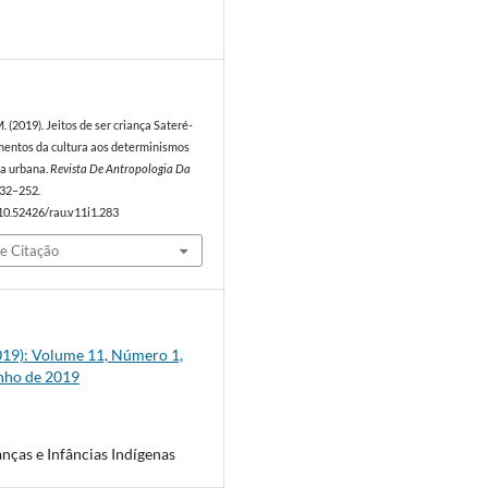
9
M. (2019). Jeitos de ser criança Sateré-
entos da cultura aos determinismos
la urbana.
Revista De Antropologia Da
 232–252.
/10.52426/rau.v11i1.283
e Citação
(2019): Volume 11, Número 1,
unho de 2019
anças e Infâncias Indígenas