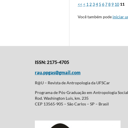
<<
<
1
2
3
4
5
6
7
8
9
10
11
Você também pode
iniciar 
ISSN: 2175-4705
rau.ppgas@gmail.com
R@U – Revista de Antropologia da UFSCar
Programa de Pós-Graduação em Antropologia Soci
Rod. Washington Luís, km. 235
CEP 13565-905 – São Carlos – SP – Brasil