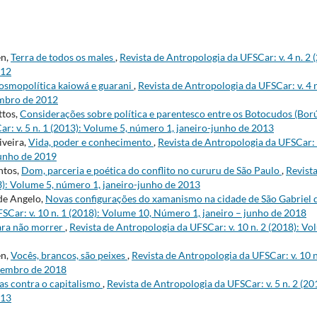
en,
Terra de todos os males
,
Revista de Antropologia da UFSCar: v. 4 n. 2
012
osmopolítica kaiowá e guarani
,
Revista de Antropologia da UFSCar: v. 4 n
embro de 2012
ttos,
Considerações sobre política e parentesco entre os Botocudos (Bor
r: v. 5 n. 1 (2013): Volume 5, número 1, janeiro-junho de 2013
iveira,
Vida, poder e conhecimento
,
Revista de Antropologia da UFSCar: v
junho de 2019
ntos,
Dom, parceria e poética do conflito no cururu de São Paulo
,
Revist
13): Volume 5, número 1, janeiro-junho de 2013
 de Angelo,
Novas configurações do xamanismo na cidade de São Gabriel
SCar: v. 10 n. 1 (2018): Volume 10, Número 1, janeiro – junho de 2018
ara não morrer
,
Revista de Antropologia da UFSCar: v. 10 n. 2 (2018): V
en,
Vocês, brancos, são peixes
,
Revista de Antropologia da UFSCar: v. 10 n
zembro de 2018
s contra o capitalismo
,
Revista de Antropologia da UFSCar: v. 5 n. 2 (2
013