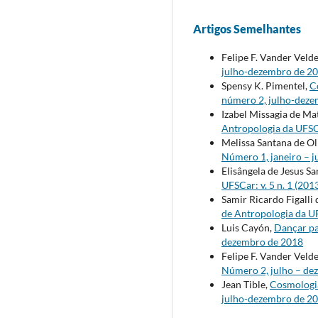
Artigos Semelhantes
Felipe F. Vander Veld
julho-dezembro de 2
Spensy K. Pimentel,
C
número 2, julho-dez
Izabel Missagia de Ma
Antropologia da UFSCa
Melissa Santana de Ol
Número 1, janeiro – 
Elisângela de Jesus Sa
UFSCar: v. 5 n. 1 (20
Samir Ricardo Figalli
de Antropologia da UF
Luis Cayón,
Dançar p
dezembro de 2018
Felipe F. Vander Veld
Número 2, julho – de
Jean Tible,
Cosmologia
julho-dezembro de 2