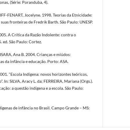
as, (Série: Poranduba, 4).
FF-FENART, Jocelyne. 1998. Teorias da Etnicidade:
 suas fronteiras de Fredrik Barth. São Paulo: UNESP.
05. A Crítica da Razão Indolente: contra o
. ed. São Paulo: Cortez.
SARA, Ana B. 2004. Crianças e miúdos:
as da infãncia e educação. Porto: ASA.
001. "Escola Indígena: novos horizontes teóricos,
". In: SILVA, Aracy L. da; FERREIRA, Mariana (Orgs.).
cação: a questão indígena e a escola. São Paulo:
dígenas de infância no Brasil. Campo Grande – MS: