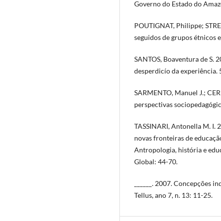
Governo do Estado do Amazon
POUTIGNAT, Philippe; STREI
seguidos de grupos étnicos e
SANTOS, Boaventura de S. 20
desperdicío da experiência. 5
SARMENTO, Manuel J.; CERI
perspectivas sociopedagógic
TASSINARI, Antonella M. I. 2
novas fronteiras de educação
Antropologia, história e edu
Global: 44-70.
______. 2007. Concepções in
Tellus, ano 7, n. 13: 11-25.