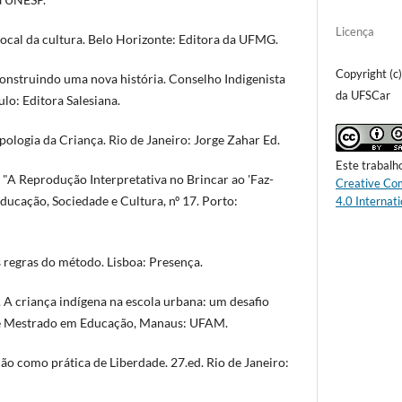
Licença
cal da cultura. Belo Horizonte: Editora da UFMG.
Copyright (c
nstruindo uma nova história. Conselho Indigenista
da UFSCar
lo: Editora Salesiana.
ologia da Criança. Rio de Janeiro: Jorge Zahar Ed.
Este trabalh
A Reprodução Interpretativa no Brincar ao 'Faz-
Creative Co
Educação, Sociedade e Cultura, nº 17. Porto:
4.0 Internati
regras do método. Lisboa: Presença.
 A criança indígena na escola urbana: um desafio
 de Mestrado em Educação, Manaus: UFAM.
ão como prática de Liberdade. 27.ed. Rio de Janeiro: