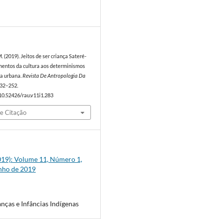
9
M. (2019). Jeitos de ser criança Sateré-
entos da cultura aos determinismos
la urbana.
Revista De Antropologia Da
 232–252.
/10.52426/rau.v11i1.283
e Citação
(2019): Volume 11, Número 1,
unho de 2019
anças e Infâncias Indígenas