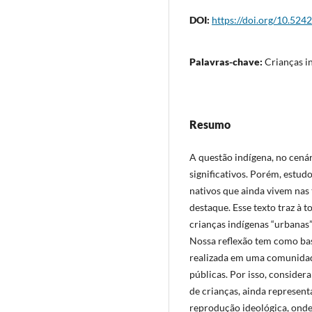
DOI:
https://doi.org/10.524
Palavras-chave:
Crianças i
Resumo
A questão indígena, no cená
significativos. Porém, estud
nativos que ainda vivem nas
destaque. Esse texto traz à t
crianças indígenas “urbanas”
Nossa reflexão tem como ba
realizada em uma comunidad
públicas. Por isso, consider
de crianças, ainda represent
reprodução ideológica, onde