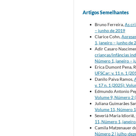
Artigos Semelhantes
Bruno Ferreira,
As cr
– junho de 2019
Clarice Cohn,
Apresen
1, janeiro – junho de
Adir Casaro Nasciment
crianças/infâncias in
Número 1, janeiro – 
Erica Dumont Pena, Ro
UFSCar: v. 11 n. 1 (2
Danilo Paiva Ramos,
v. 17 n. 1 (2025): Vo
Edmundo Antonio Pe
Volume 9, Número 2 (
Juliana Guimarães Sar
Volume 11, Número 1,
Severiá Maria Idioriê,
11, Número 1, janeiro
Camila Matzenauer do
Número 2 | julho-de