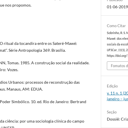
 que nos propomos.
01-06-201
Como Citar
Sobrinho, R. S. 
Mawé: dos elem
O ritual da tocandira entre os Sateré-Mawé:
sociais da esco
t". Série Antropologia 369. Brasília.
UFSCar
,
11
(1),
https://doi.org
, Tomas. 1985. A construção social da realidade.
Fomatos d
iro: Vozes.
dios Urbanos: processos de reconstrução das
Edição
naus. Manaus, AM: EDUA.
v. 11 n. 1 
janeiro – j
oder Simbólico. 10. ed. Rio de Janeiro: Bertrand
Seção
Dossiê: Cri
s da ciência: por uma sociologia clínica do campo
ra UNESP.