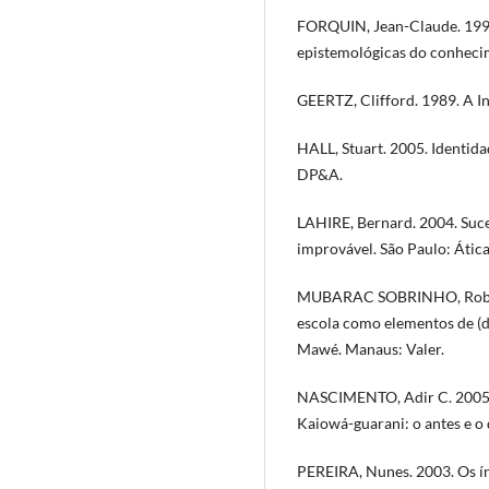
FORQUIN, Jean-Claude. 1997.
epistemológicas do conhecim
GEERTZ, Clifford. 1989. A In
HALL, Stuart. 2005. Identid
DP&A.
LAHIRE, Bernard. 2004. Suce
improvável. São Paulo: Ática
MUBARAC SOBRINHO, Roberto 
escola como elementos de (d
Mawé. Manaus: Valer.
NASCIMENTO, Adir C. 2005. 
Kaiowá-guarani: o antes e o
PEREIRA, Nunes. 2003. Os índ