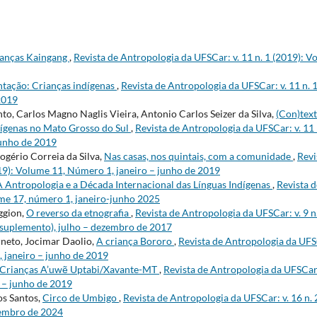
ianças Kaingang
,
Revista de Antropologia da UFSCar: v. 11 n. 1 (2019): 
tação: Crianças indígenas
,
Revista de Antropologia da UFSCar: v. 11 n.
 2019
o, Carlos Magno Naglis Vieira, Antonio Carlos Seizer da Silva,
(Con)tex
dígenas no Mato Grosso do Sul
,
Revista de Antropologia da UFSCar: v. 11 
junho de 2019
gério Correia da Silva,
Nas casas, nos quintais, com a comunidade
,
Revi
019): Volume 11, Número 1, janeiro – junho de 2019
A Antropologia e a Década Internacional das Línguas Indígenas
,
Revista 
lume 17, número 1, janeiro-junho 2025
ggion,
O reverso da etnografia
,
Revista de Antropologia da UFSCar: v. 9 n
suplemento), julho – dezembro de 2017
neto, Jocimar Daolio,
A criança Bororo
,
Revista de Antropologia da UFSC
 janeiro – junho de 2019
Crianças A’uwẽ Uptabi/Xavante-MT
,
Revista de Antropologia da UFSCar:
 – junho de 2019
s Santos,
Circo de Umbigo
,
Revista de Antropologia da UFSCar: v. 16 n. 
zembro de 2024