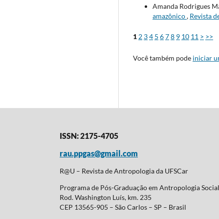
Amanda Rodrigues M
amazônico
,
Revista d
1
2
3
4
5
6
7
8
9
10
11
>
>>
Você também pode
iniciar 
ISSN: 2175-4705
rau.ppgas@gmail.com
R@U – Revista de Antropologia da UFSCar
Programa de Pós-Graduação em Antropologia Soci
Rod. Washington Luís, km. 235
CEP 13565-905 – São Carlos – SP – Brasil