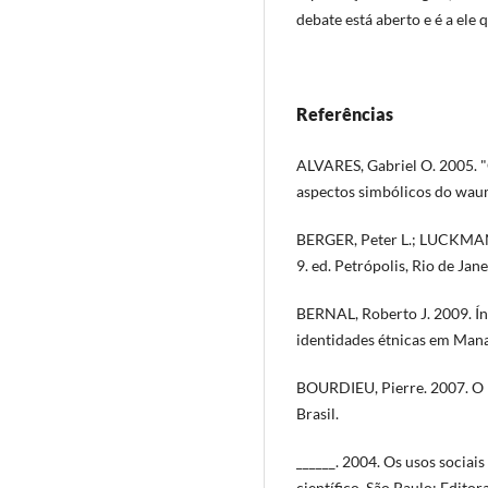
debate está aberto e é a ele
Referências
ALVARES, Gabriel O. 2005. "
aspectos simbólicos do wauma
BERGER, Peter L.; LUCKMANN
9. ed. Petrópolis, Rio de Jane
BERNAL, Roberto J. 2009. Ín
identidades étnicas em Ma
BOURDIEU, Pierre. 2007. O P
Brasil.
______. 2004. Os usos sociai
científico. São Paulo: Edito