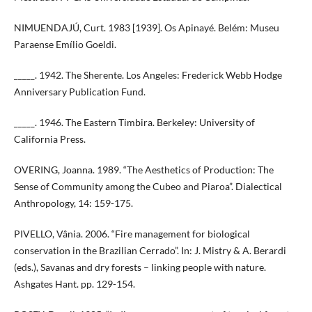
NIMUENDAJÚ, Curt. 1983 [1939]. Os Apinayé. Belém: Museu
Paraense Emílio Goeldi.
_____. 1942. The Sherente. Los Angeles: Frederick Webb Hodge
Anniversary Publication Fund.
_____. 1946. The Eastern Timbira. Berkeley: University of
California Press.
OVERING, Joanna. 1989. “The Aesthetics of Production: The
Sense of Community among the Cubeo and Piaroa”. Dialectical
Anthropology, 14: 159-175.
PIVELLO, Vânia. 2006. “Fire management for biological
conservation in the Brazilian Cerrado”. In: J. Mistry & A. Berardi
(eds.), Savanas and dry forests – linking people with nature.
Ashgates Hant. pp. 129-154.