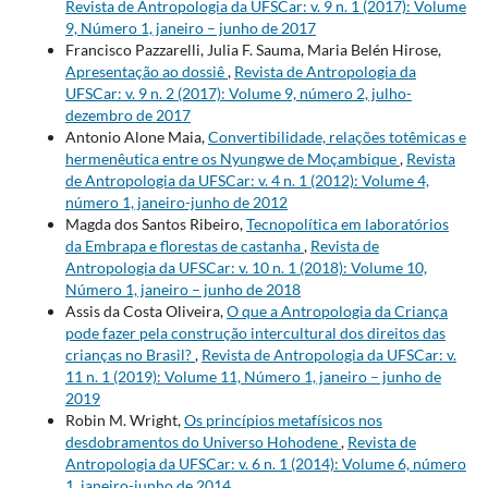
Revista de Antropologia da UFSCar: v. 9 n. 1 (2017): Volume
9, Número 1, janeiro – junho de 2017
Francisco Pazzarelli, Julia F. Sauma, Maria Belén Hirose,
Apresentação ao dossiê
,
Revista de Antropologia da
UFSCar: v. 9 n. 2 (2017): Volume 9, número 2, julho-
dezembro de 2017
Antonio Alone Maia,
Convertibilidade, relações totêmicas e
hermenêutica entre os Nyungwe de Moçambique
,
Revista
de Antropologia da UFSCar: v. 4 n. 1 (2012): Volume 4,
número 1, janeiro-junho de 2012
Magda dos Santos Ribeiro,
Tecnopolítica em laboratórios
da Embrapa e florestas de castanha
,
Revista de
Antropologia da UFSCar: v. 10 n. 1 (2018): Volume 10,
Número 1, janeiro – junho de 2018
Assis da Costa Oliveira,
O que a Antropologia da Criança
pode fazer pela construção intercultural dos direitos das
crianças no Brasil?
,
Revista de Antropologia da UFSCar: v.
11 n. 1 (2019): Volume 11, Número 1, janeiro – junho de
2019
Robin M. Wright,
Os princípios metafísicos nos
desdobramentos do Universo Hohodene
,
Revista de
Antropologia da UFSCar: v. 6 n. 1 (2014): Volume 6, número
1, janeiro-junho de 2014