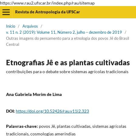
https://www.rau2.ufscar.br/index.php/rau/sitemap
Revista de Antropologia da UFSCar
Início
/
Arquivos
/
v. 11 n. 2 (2019): Volume 11, Número 2, julho – dezembro de 2019
/
Outras imagens do pensamento para a etnologia dos povos Jê do Brasil
Central
Etnografias Jê e as plantas cultivadas
contribuições para o debate sobre sistemas agrícolas tradicionais
Ana Gabriela Morim de Lima
DOI:
https://doi.org/10.52426/rau.v11i2.323
Palavras-chave:
povos Jê, plantas cultivadas, sistemas agrícolas
tradicionais, cosmologias ameríndias