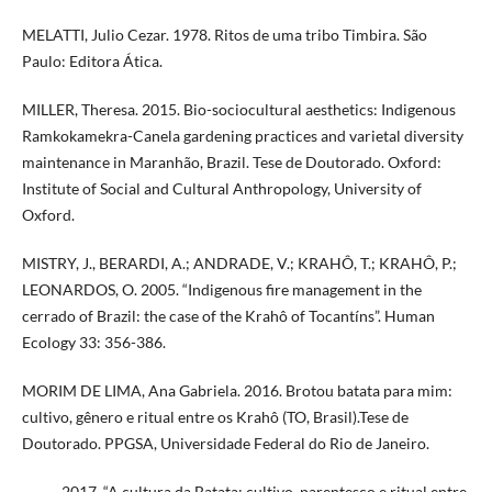
MELATTI, Julio Cezar. 1978. Ritos de uma tribo Timbira. São
Paulo: Editora Ática.
MILLER, Theresa. 2015. Bio-sociocultural aesthetics: Indigenous
Ramkokamekra-Canela gardening practices and varietal diversity
maintenance in Maranhão, Brazil. Tese de Doutorado. Oxford:
Institute of Social and Cultural Anthropology, University of
Oxford.
MISTRY, J., BERARDI, A.; ANDRADE, V.; KRAHÔ, T.; KRAHÔ, P.;
LEONARDOS, O. 2005. “Indigenous fire management in the
cerrado of Brazil: the case of the Krahô of Tocantíns”. Human
Ecology 33: 356-386.
MORIM DE LIMA, Ana Gabriela. 2016. Brotou batata para mim:
cultivo, gênero e ritual entre os Krahô (TO, Brasil).Tese de
Doutorado. PPGSA, Universidade Federal do Rio de Janeiro.
_____. 2017. “A cultura da Batata: cultivo, parentesco e ritual entre