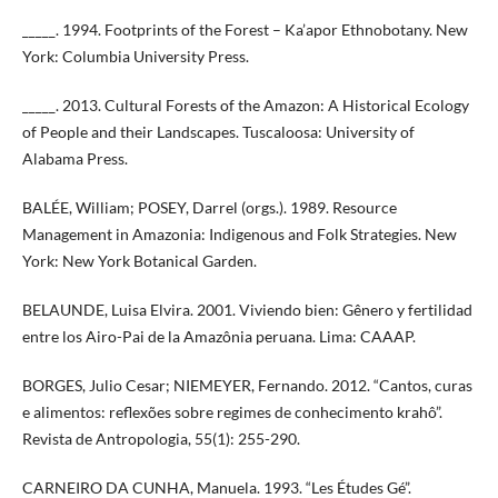
_____. 1994. Footprints of the Forest – Ka’apor Ethnobotany. New
York: Columbia University Press.
_____. 2013. Cultural Forests of the Amazon: A Historical Ecology
of People and their Landscapes. Tuscaloosa: University of
Alabama Press.
BALÉE, William; POSEY, Darrel (orgs.). 1989. Resource
Management in Amazonia: Indigenous and Folk Strategies. New
York: New York Botanical Garden.
BELAUNDE, Luisa Elvira. 2001. Viviendo bien: Gênero y fertilidad
entre los Airo-Pai de la Amazônia peruana. Lima: CAAAP.
BORGES, Julio Cesar; NIEMEYER, Fernando. 2012. “Cantos, curas
e alimentos: reflexões sobre regimes de conhecimento krahô”.
Revista de Antropologia, 55(1): 255-290.
CARNEIRO DA CUNHA, Manuela. 1993. “Les Études Gé”.