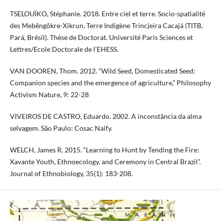
TSELOUÏKO, Stéphanie. 2018. Entre ciel et terre. Socio-spatialité
des Mebêngôkre-Xikrun. Terre Indigène Trincjeira Cacajá (TITB,
Pará, Brésil). Thèse de Doctorat. Université Paris Sciences et
Lettres/Ecole Doctorale de l’EHESS.
VAN DOOREN, Thom. 2012. “Wild Seed, Domesticated Seed:
Companion species and the emergence of agriculture,” Philosophy
Activism Nature, 9: 22-28
VIVEIROS DE CASTRO, Eduardo. 2002. A inconstância da alma
selvagem. São Paulo: Cosac Naify.
WELCH, James R. 2015. “Learning to Hunt by Tending the Fire:
Xavante Youth, Ethnoecology, and Ceremony in Central Brazil”.
Journal of Ethnobiology, 35(1): 183-208.