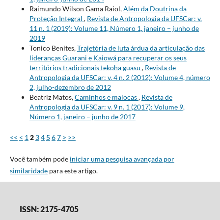
Raimundo Wilson Gama Raiol,
Além da Doutrina da
Proteção Integral
,
Revista de Antropologia da UFSCar: v.
11 n. 1 (2019): Volume 11, Número 1, janeiro – junho de
2019
Tonico Benites,
Trajetória de luta árdua da articulação das
lideranças Guarani e Kaiowá para recuperar os seus
territórios tradicionais tekoha guasu
,
Revista de
Antropologia da UFSCar: v. 4 n. 2 (2012): Volume 4, número
2, julho-dezembro de 2012
Beatriz Matos,
Caminhos e malocas
,
Revista de
Antropologia da UFSCar: v. 9 n. 1 (2017): Volume 9,
Número 1, janeiro – junho de 2017
<<
<
1
2
3
4
5
6
7
>
>>
Você também pode
iniciar uma pesquisa avançada por
similaridade
para este artigo.
ISSN: 2175-4705