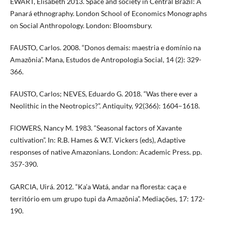
EWART, Elisabeth 2013. Space and society in Central Brazil: A
Panará ethnography. London School of Economics Monographs
on Social Anthropology. London: Bloomsbury.
FAUSTO, Carlos. 2008. “Donos demais: maestria e domínio na
Amazônia”. Mana, Estudos de Antropologia Social, 14 (2): 329-
366.
FAUSTO, Carlos; NEVES, Eduardo G. 2018. “Was there ever a
Neolithic in the Neotropics?”. Antiquity, 92(366): 1604–1618.
FlOWERS, Nancy M. 1983. “Seasonal factors of Xavante
cultivation”. In: R.B. Hames & W.T. Vickers (eds), Adaptive
responses of native Amazonians. London: Academic Press. pp.
357-390.
GARCIA, Uirá. 2012. “Ka’a Watá, andar na floresta: caça e
território em um grupo tupi da Amazônia”. Mediações, 17: 172-
190.