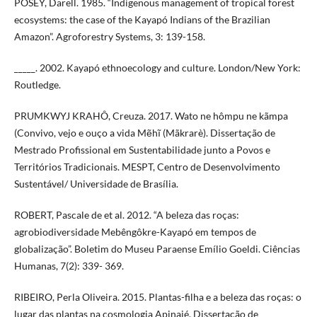
POSEY, Darell. 1985. “Indigenous management of tropical forest
ecosystems: the case of the Kayapó Indians of the Brazilian
Amazon”. Agroforestry Systems, 3: 139-158.
_____. 2002. Kayapó ethnoecology and culture. London/New York:
Routledge.
PRUMKWYJ KRAHÔ, Creuza. 2017. Wato ne hômpu ne kãmpa
(Convivo, vejo e ouço a vida Mẽhĩ (Mãkrarè). Dissertação de
Mestrado Profissional em Sustentabilidade junto a Povos e
Territórios Tradicionais. MESPT, Centro de Desenvolvimento
Sustentável/ Universidade de Brasília.
ROBERT, Pascale de et al. 2012. “A beleza das roças:
agrobiodiversidade Mebêngôkre-Kayapó em tempos de
globalização”. Boletim do Museu Paraense Emílio Goeldi. Ciências
Humanas, 7(2): 339- 369.
RIBEIRO, Perla Oliveira. 2015. Plantas-filha e a beleza das roças: o
lugar das plantas na cosmologia Apinajé. Dissertação de