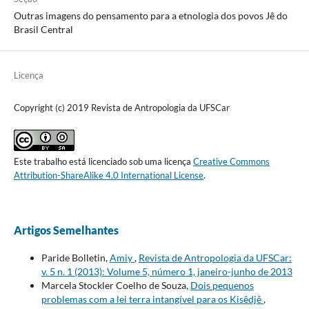
Outras imagens do pensamento para a etnologia dos povos Jê do
Brasil Central
Licença
Copyright (c) 2019 Revista de Antropologia da UFSCar
Este trabalho está licenciado sob uma licença
Creative Commons
Attribution-ShareAlike 4.0 International License
.
Artigos Semelhantes
Paride Bolletin,
Amiy
,
Revista de Antropologia da UFSCar:
v. 5 n. 1 (2013): Volume 5, número 1, janeiro-junho de 2013
Marcela Stockler Coelho de Souza,
Dois pequenos
problemas com a lei terra intangível para os Kisêdjê
,