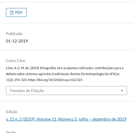
PDF
Publicado
01-12-2019
Como Citar
Lima, A. G. M. de. (2019). Etnografias Jê e as plantas cultivadas: contribuições para o
debate sobre sistemas agrícolas tradicionais.
Revista De Antropologia Da UFSCar
,
11
(2), 293–325. https://doi.org/10.52426/rau.v11i2.323
Fomatos de Citação
Edição
v. 11 n. 2 (2019): Volume 11, Número 2, julho – dezembro de 2019
Seção