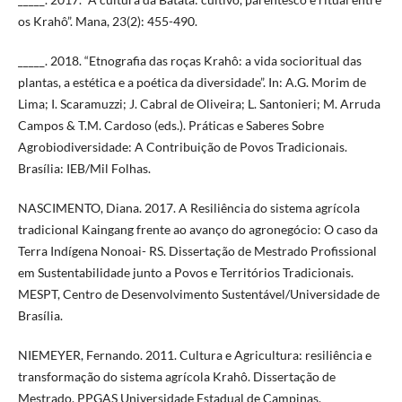
os Krahô”. Mana, 23(2): 455-490.
_____. 2018. “Etnografia das roças Krahô: a vida socioritual das
plantas, a estética e a poética da diversidade”. In: A.G. Morim de
Lima; I. Scaramuzzi; J. Cabral de Oliveira; L. Santonieri; M. Arruda
Campos & T.M. Cardoso (eds.). Práticas e Saberes Sobre
Agrobiodiversidade: A Contribuição de Povos Tradicionais.
Brasília: IEB/Mil Folhas.
NASCIMENTO, Diana. 2017. A Resiliência do sistema agrícola
tradicional Kaingang frente ao avanço do agronegócio: O caso da
Terra Indígena Nonoai- RS. Dissertação de Mestrado Profissional
em Sustentabilidade junto a Povos e Territórios Tradicionais.
MESPT, Centro de Desenvolvimento Sustentável/Universidade de
Brasília.
NIEMEYER, Fernando. 2011. Cultura e Agricultura: resiliência e
transformação do sistema agrícola Krahô. Dissertação de
Mestrado. PPGAS Universidade Estadual de Campinas.