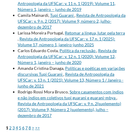
Antropologia da UFSCar: v. 11 n. 1 (2019): Volume 11,
Número 1, janeiro – junho de 2019
Camila Mainardi,
Tupi Guarani
,
Revista de Antropologia da
UFSCar: v. 9 n. 2 (2017): Volume 9, número 2, julho-
dezembro de 2017
Larissa Moreira Portugal,
Retomar a língua, lutar pela terra
,
Revista de Antropologia da UFSCar: v. 17 n. 1 (2025):
Volume 17, número 1, janeiro-junho 2025
Carlos Eduardo Costa,
Política da reclusão
,
Revista de
Antropologia da UFSCar: v. 12 n. 1 (2020): Volume 12,
Número 1, janeiro – junho de 2020
Amanda Cristina Danaga,
Políticas e poéticas em variações
discursivas Tupi Guarani
,
Revista de Antropologia da
UFSCar: v. 13 n. 1 (2021): Volume 13, Número 1 / Janeiro -
junho de 2021
Rodrigo Rossi Mora Brusco,
Sobre casamentos com índios
e não índios em coletivos tupi guarani e guarani-mbya
,
Revista de Antropologia da UFSCar: v. 9 n. 2(suplemento)
(2017): Volume 9, Número 2 (suplemento), julho –
dezembro de 2017
1
2
3
4
5
6
7
8
>
>>