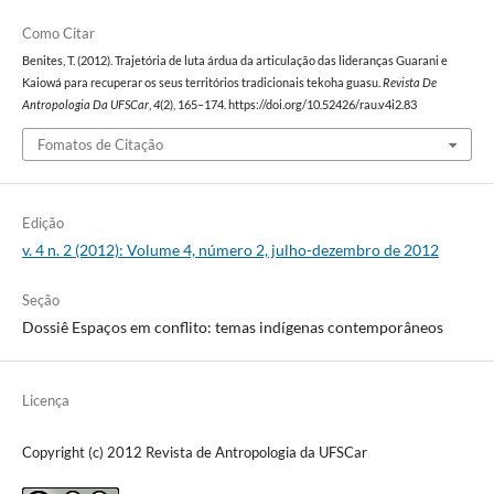
Como Citar
Benites, T. (2012). Trajetória de luta árdua da articulação das lideranças Guarani e
Kaiowá para recuperar os seus territórios tradicionais tekoha guasu.
Revista De
Antropologia Da UFSCar
,
4
(2), 165–174. https://doi.org/10.52426/rau.v4i2.83
Fomatos de Citação
Edição
v. 4 n. 2 (2012): Volume 4, número 2, julho-dezembro de 2012
Seção
Dossiê Espaços em conflito: temas indígenas contemporâneos
Licença
Copyright (c) 2012 Revista de Antropologia da UFSCar