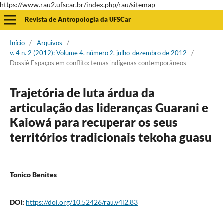
https://www.rau2.ufscar.br/index.php/rau/sitemap
Revista de Antropologia da UFSCar
Início
/
Arquivos
/
v. 4 n. 2 (2012): Volume 4, número 2, julho-dezembro de 2012
/
Dossiê Espaços em conflito: temas indígenas contemporâneos
Trajetória de luta árdua da
articulação das lideranças Guarani e
Kaiowá para recuperar os seus
territórios tradicionais tekoha guasu
Tonico Benites
DOI:
https://doi.org/10.52426/rau.v4i2.83