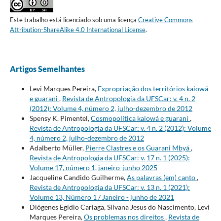
Este trabalho está licenciado sob uma licença
Creative Commons
Attribution-ShareAlike 4.0 International License
.
Artigos Semelhantes
Levi Marques Pereira,
Expropriação dos territórios kaiowá
e guarani
,
Revista de Antropologia da UFSCar: v. 4 n. 2
(2012): Volume 4, número 2, julho-dezembro de 2012
Spensy K. Pimentel,
Cosmopolítica kaiowá e guarani
,
Revista de Antropologia da UFSCar: v. 4 n. 2 (2012): Volume
4, número 2, julho-dezembro de 2012
Adalberto Müller,
Pierre Clastres e os Guarani Mbyá
,
Revista de Antropologia da UFSCar: v. 17 n. 1 (2025):
Volume 17, número 1, janeiro-junho 2025
Jacqueline Candido Guilherme,
As palavras (em) canto
,
Revista de Antropologia da UFSCar: v. 13 n. 1 (2021):
Volume 13, Número 1 / Janeiro - junho de 2021
Diógenes Egidio Cariaga, Silvana Jesus do Nascimento, Levi
Marques Pereira,
Os problemas nos direitos
,
Revista de