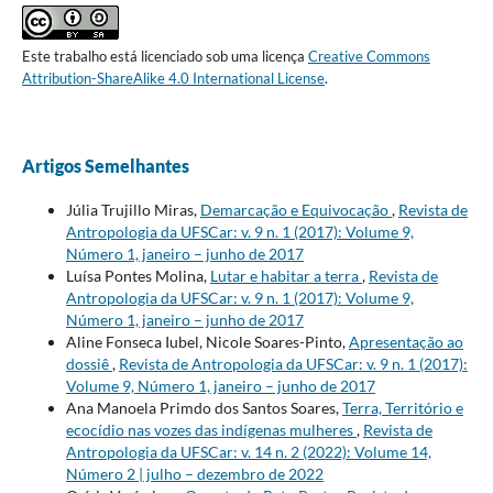
Este trabalho está licenciado sob uma licença
Creative Commons
Attribution-ShareAlike 4.0 International License
.
Artigos Semelhantes
Júlia Trujillo Miras,
Demarcação e Equivocação
,
Revista de
Antropologia da UFSCar: v. 9 n. 1 (2017): Volume 9,
Número 1, janeiro – junho de 2017
Luísa Pontes Molina,
Lutar e habitar a terra
,
Revista de
Antropologia da UFSCar: v. 9 n. 1 (2017): Volume 9,
Número 1, janeiro – junho de 2017
Aline Fonseca Iubel, Nicole Soares-Pinto,
Apresentação ao
dossiê
,
Revista de Antropologia da UFSCar: v. 9 n. 1 (2017):
Volume 9, Número 1, janeiro – junho de 2017
Ana Manoela Primdo dos Santos Soares,
Terra, Território e
ecocídio nas vozes das indígenas mulheres
,
Revista de
Antropologia da UFSCar: v. 14 n. 2 (2022): Volume 14,
Número 2 | julho – dezembro de 2022