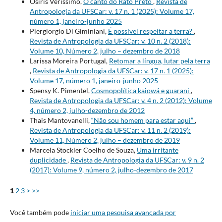
Osíris Veríssimo,
O canto do Rato Preto
,
Revista de
Antropologia da UFSCar: v. 17 n. 1 (2025): Volume 17,
número 1, janeiro-junho 2025
Piergiorgio Di Giminiani,
É possível respeitar a terra?
,
Revista de Antropologia da UFSCar: v. 10 n. 2 (2018):
Volume 10, Número 2, julho – dezembro de 2018
Larissa Moreira Portugal,
Retomar a língua, lutar pela terra
,
Revista de Antropologia da UFSCar: v. 17 n. 1 (2025):
Volume 17, número 1, janeiro-junho 2025
Spensy K. Pimentel,
Cosmopolítica kaiowá e guarani
,
Revista de Antropologia da UFSCar: v. 4 n. 2 (2012): Volume
4, número 2, julho-dezembro de 2012
Thais Mantovanelli,
“Não sou homem para estar aqui”
,
Revista de Antropologia da UFSCar: v. 11 n. 2 (2019):
Volume 11, Número 2, julho – dezembro de 2019
Marcela Stockler Coelho de Souza,
Uma irritante
duplicidade
,
Revista de Antropologia da UFSCar: v. 9 n. 2
(2017): Volume 9, número 2, julho-dezembro de 2017
1
2
3
>
>>
Você também pode
iniciar uma pesquisa avançada por