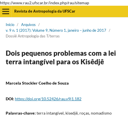
https://www.rau2.ufscar.br/index.php/rau/sitemap
Revista de Antropologia da UFSCar
Início
/
Arquivos
/
v. 9 n. 1 (2017): Volume 9, Número 1, janeiro – junho de 2017
/
Dossiê Antropologia das T/terras
Dois pequenos problemas com a lei
terra intangível para os Kisêdjê
Marcela Stockler Coelho de Souza
DOI:
https://doi.org/10.52426/rau.v9i1.182
Palavras-chave:
terra intangível, kisedjê, roças, nomadismo