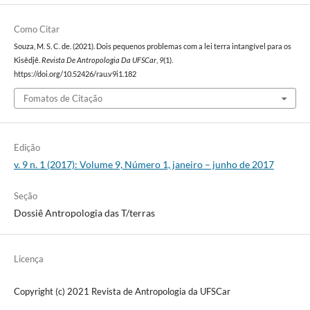
Como Citar
Souza, M. S. C. de. (2021). Dois pequenos problemas com a lei terra intangível para os
Kisêdjê.
Revista De Antropologia Da UFSCar
,
9
(1).
https://doi.org/10.52426/rau.v9i1.182
Fomatos de Citação
Edição
v. 9 n. 1 (2017): Volume 9, Número 1, janeiro – junho de 2017
Seção
Dossiê Antropologia das T/terras
Licença
Copyright (c) 2021 Revista de Antropologia da UFSCar