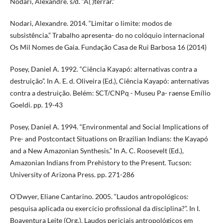
Nodari, Alexandre. s/d. “A( )terrar.”
Nodari, Alexandre. 2014. “Limitar o limite: modos de
subsistência.” Trabalho apresenta- do no colóquio internacional
Os Mil Nomes de Gaia. Fundação Casa de Rui Barbosa 16 (2014)
Posey, Daniel A. 1992. “Ciência Kayapó: alternativas contra a
destruição”. In A. E. d. Oliveira (Ed.), Ciência Kayapó: anternativas
contra a destruição. Belém: SCT/CNPq - Museu Pa- raense Emílio
Goeldi. pp. 19-43
Posey, Daniel A. 1994. “Environmental and Social Implications of
Pre- and Postcontact Situations on Brazilian Indians: the Kayapó
and a New Amazonian Synthesis.” In A. C. Roosevelt (Ed.),
Amazonian Indians from Prehistory to the Present. Tucson:
University of Arizona Press. pp. 271-286
O’Dwyer, Eliane Cantarino. 2005. “Laudos antropológicos:
pesquisa aplicada ou exercício profissional da disciplina?”. In I.
Boaventura Leite (Org.), Laudos periciais antropológicos em