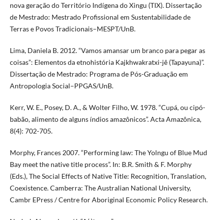
nova geração do Território Indígena do Xingu (TIX). Dissertação
de Mestrado: Mestrado Profissional em Sustentabilidade de
Terras e Povos Tradicionais–MESPT/UnB.
Lima, Daniela B. 2012. “Vamos amansar um branco para pegar as
coisas”: Elementos da etnohistória Kajkhwakratxi-jê (Tapayuna)”.
Dissertação de Mestrado: Programa de Pós-Graduação em
Antropologia Social–PPGAS/UnB.
Kerr, W. E., Posey, D. A., & Wolter Filho, W. 1978. “Cupá, ou cipó-
babão, alimento de alguns índios amazônicos”. Acta Amazônica,
8(4): 702-705.
Morphy, Frances 2007. “Performing law: The Yolngu of Blue Mud
Bay meet the native title process”. In: B.R. Smith & F. Morphy
(Eds.), The Social Effects of Native Title: Recognition, Translation,
Coexistence. Camberra: The Australian National University,
Cambr EPress / Centre for Aboriginal Economic Policy Research.