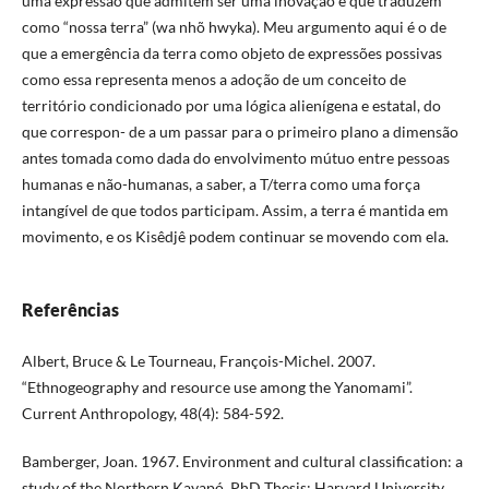
uma expressão que admitem ser uma inovação e que traduzem
como “nossa terra” (wa nhõ hwyka). Meu argumento aqui é o de
que a emergência da terra como objeto de expressões possivas
como essa representa menos a adoção de um conceito de
território condicionado por uma lógica alienígena e estatal, do
que correspon- de a um passar para o primeiro plano a dimensão
antes tomada como dada do envolvimento mútuo entre pessoas
humanas e não-humanas, a saber, a T/terra como uma força
intangível de que todos participam. Assim, a terra é mantida em
movimento, e os Kisêdjê podem continuar se movendo com ela.
Referências
Albert, Bruce & Le Tourneau, François-Michel. 2007.
“Ethnogeography and resource use among the Yanomami”.
Current Anthropology, 48(4): 584-592.
Bamberger, Joan. 1967. Environment and cultural classification: a
study of the Northern Kayapó. PhD Thesis: Harvard University.