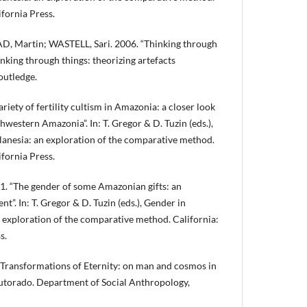
ifornia Press.
 Martin; WASTELL, Sari. 2006. “Thinking through
hinking through things: theorizing artefacts
outledge.
riety of fertility cultism in Amazonia: a closer look
western Amazonia”. In: T. Gregor & D. Tuzin (eds.),
anesia: an exploration of the comparative method.
ifornia Press.
 “The gender of some Amazonian gifts: an
”. In: T. Gregor & D. Tuzin (eds.), Gender in
exploration of the comparative method. California:
s.
Transformations of Eternity: on man and cosmos in
utorado. Department of Social Anthropology,