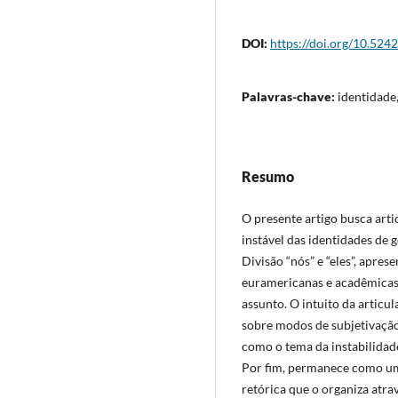
DOI:
https://doi.org/10.524
Palavras-chave:
identidade,
Resumo
O presente artigo busca art
instável das identidades de 
Divisão “nós” e “eles”, apr
euramericanas e acadêmicas 
assunto. O intuito da artic
sobre modos de subjetivação
como o tema da instabilidad
Por fim, permanece como uma
retórica que o organiza atrav