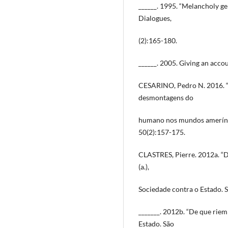
______. 1995. “Melancholy ge
Dialogues,
(2):165-180.
______. 2005. Giving an acco
CESARINO, Pedro N. 2016. “
desmontagens do
humano nos mundos ameríndio
50(2):157-175.
CLASTRES, Pierre. 2012a. “Da
(a.),
Sociedade contra o Estado. S
_______. 2012b. “De que riem o
Estado. São