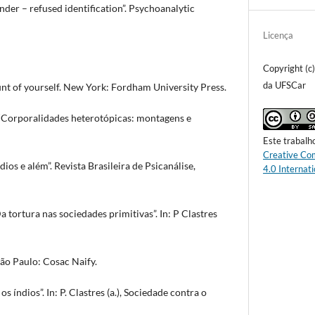
nder – refused identification”. Psychoanalytic
Licença
Copyright (c
da UFSCar
unt of yourself. New York: Fordham University Press.
Corporalidades heterotópicas: montagens e
Este trabalh
Creative Co
s e além”. Revista Brasileira de Psicanálise,
4.0 Internati
 tortura nas sociedades primitivas”. In: P Clastres
ão Paulo: Cosac Naify.
s índios”. In: P. Clastres (a.), Sociedade contra o