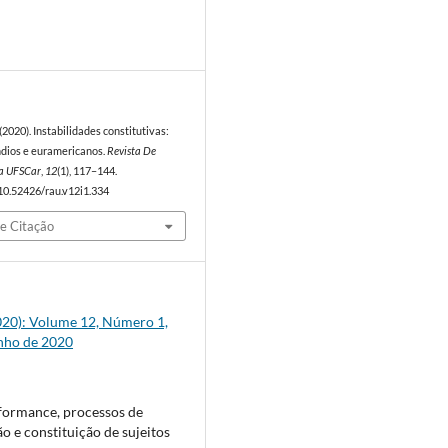
0
. (2020). Instabilidades constitutivas:
dios e euramericanos.
Revista De
a UFSCar
,
12
(1), 117–144.
/10.52426/rau.v12i1.334
e Citação
(2020): Volume 12, Número 1,
unho de 2020
formance, processos de
o e constituição de sujeitos