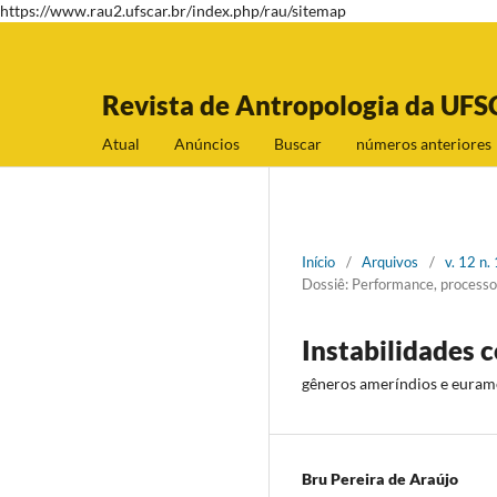
https://www.rau2.ufscar.br/index.php/rau/sitemap
Revista de Antropologia da UFS
Atual
Anúncios
Buscar
números anteriores
Início
/
Arquivos
/
v. 12 n.
Dossiê: Performance, processos
Instabilidades c
gêneros ameríndios e euram
Bru Pereira de Araújo