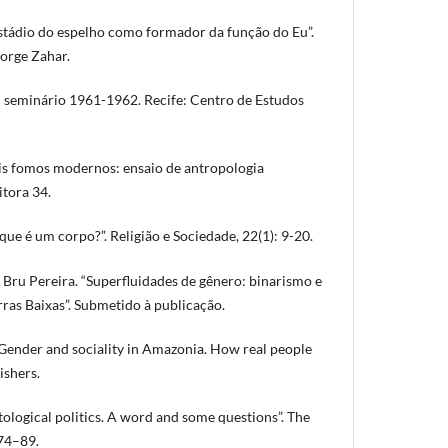
stádio do espelho como formador da função do Eu”.
Jorge Zahar.
o: seminário 1961-1962. Recife: Centro de Estudos
s fomos modernos: ensaio de antropologia
itora 34.
que é um corpo?”. Religião e Sociedade, 22(1): 9-20.
ru Pereira. “Superfluidades de gênero: binarismo e
as Baixas”. Submetido à publicação.
ender and sociality in Amazonia. How real people
ishers.
logical politics. A word and some questions”. The
:74–89.