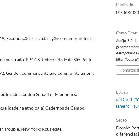
Publicado
01-06-202
Como Citar
19. Fecundações cruzadas: gêneros ameríndios e
Araújo, B. P. de
gêneros amerín
Antropologia D
 de mestrado. PPGCS, Universidade de São Paulo.
https://doi.org
Fomatos d
992. Gender, commensality and community among
Edição
Doutorado. London School of Economics.
v. 12 n. 1 
janeiro – j
exualidade na etnologia”. Cadernos de Campo,
Seção
Dossiê: Per
r Trouble. New York: Routledge.
diferenciaçã