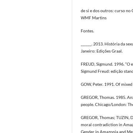
de si e dos outros: curso no
WMF Martins
Fontes.
______. 2013. História da sex
Janeiro: Edições Graal.
FREUD, Sigmund. 1996. “O ego
Sigmund Freud: edição standa
GOW, Peter. 1991. Of mixed 
GREGOR, Thomas. 1985. Anxi
people. Chicago/London: The
GREGOR, Thomas; TUZIN, Don
moral contradiction in Amazo
Gender in Amazonia and Mel