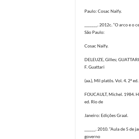
Paulo: Cosac Naify.
_______. 2012c. “O arco e o ce
São Paulo:
Cosac Naify.
DELEUZE, Gilles; GUATTARI, F
F. Guattari
(aa.), Mil platôs. Vol. 4. 2ª e
FOUCAULT, Michel. 1984. His
ed. Rio de
Janeiro: Edições Graal.
______. 2010. “Aula de 5 de ja
governo