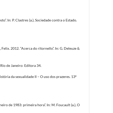
sto”. In: P. Clastres (a.), Sociedade contra o Estado.
elix. 2012. “Acerca do ritornello”. In: G. Deleuze &
d. Rio de Janeiro: Editora 34.
tória da sexualidade II – O uso dos prazeres. 13ª
neiro de 1983: primeira hora”. In: M. Foucault (a.), O