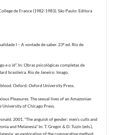
 College de France (1982-1983). São Paulo: Editora
ualidade I – A vontade de saber. 23ª ed. Rio de
 e o id”. In: Obras psicológicas completas de
rd brasileira. Rio de Janeiro: Imago.
blood. Oxford: Oxford University Press.
ous Pleasures. The sexual lives of an Amazonian
 University of Chicago Press.
ald. 2001. “The anguish of gender: men’s cults and
nia and Melanesia” In: T. Gregor & D. Tuzin (eds.),
anesia: an exploration of the comparative method.