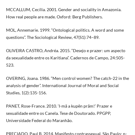
MCCALLUM, Cecília. 2001. Gender and sociality in Amazonia.
How real people are made. Oxford: Berg Publishers.
MOL, Annemarie. 1999. “Ontological politics. A word and some
questions”. The Sociological Review, 47(S1):74–89.
OLIVEIRA CASTRO, Andréa. 2015. “Desejo e prazer: um aspecto
da sexualidade entre os Karitiana”. Cadernos de Campo, 24:505-
523.
OVERING, Joana. 1986. “Men control women? The catch-22 in the
analysis of gender”. International Journal of Moral and Social
Studies, 1(2):135-156.
PANET, Rose-France. 2010. ‘I-mã a kupên prãm!’ Prazer e
sexualidade entre os Canela. Tese de Doutorado. PPGPP,
Universidade Federal do Maranhão.
PRECIADO, Paul B. 2014. Manifesto contrassexual. São Paulo: n-