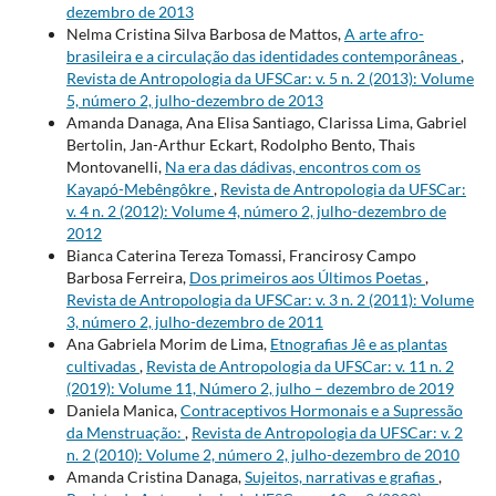
dezembro de 2013
Nelma Cristina Silva Barbosa de Mattos,
A arte afro-
brasileira e a circulação das identidades contemporâneas
,
Revista de Antropologia da UFSCar: v. 5 n. 2 (2013): Volume
5, número 2, julho-dezembro de 2013
Amanda Danaga, Ana Elisa Santiago, Clarissa Lima, Gabriel
Bertolin, Jan-Arthur Eckart, Rodolpho Bento, Thais
Montovanelli,
Na era das dádivas, encontros com os
Kayapó-Mebêngôkre
,
Revista de Antropologia da UFSCar:
v. 4 n. 2 (2012): Volume 4, número 2, julho-dezembro de
2012
Bianca Caterina Tereza Tomassi, Francirosy Campo
Barbosa Ferreira,
Dos primeiros aos Últimos Poetas
,
Revista de Antropologia da UFSCar: v. 3 n. 2 (2011): Volume
3, número 2, julho-dezembro de 2011
Ana Gabriela Morim de Lima,
Etnografias Jê e as plantas
cultivadas
,
Revista de Antropologia da UFSCar: v. 11 n. 2
(2019): Volume 11, Número 2, julho – dezembro de 2019
Daniela Manica,
Contraceptivos Hormonais e a Supressão
da Menstruação:
,
Revista de Antropologia da UFSCar: v. 2
n. 2 (2010): Volume 2, número 2, julho-dezembro de 2010
Amanda Cristina Danaga,
Sujeitos, narrativas e grafias
,