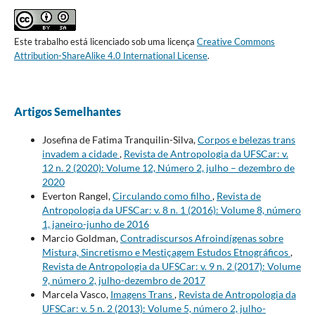
Este trabalho está licenciado sob uma licença
Creative Commons
Attribution-ShareAlike 4.0 International License
.
Artigos Semelhantes
Josefina de Fatima Tranquilin-Silva,
Corpos e belezas trans
invadem a cidade
,
Revista de Antropologia da UFSCar: v.
12 n. 2 (2020): Volume 12, Número 2, julho – dezembro de
2020
Everton Rangel,
Circulando como filho
,
Revista de
Antropologia da UFSCar: v. 8 n. 1 (2016): Volume 8, número
1, janeiro-junho de 2016
Marcio Goldman,
Contradiscursos Afroindígenas sobre
Mistura, Sincretismo e Mestiçagem Estudos Etnográficos
,
Revista de Antropologia da UFSCar: v. 9 n. 2 (2017): Volume
9, número 2, julho-dezembro de 2017
Marcela Vasco,
Imagens Trans
,
Revista de Antropologia da
UFSCar: v. 5 n. 2 (2013): Volume 5, número 2, julho-