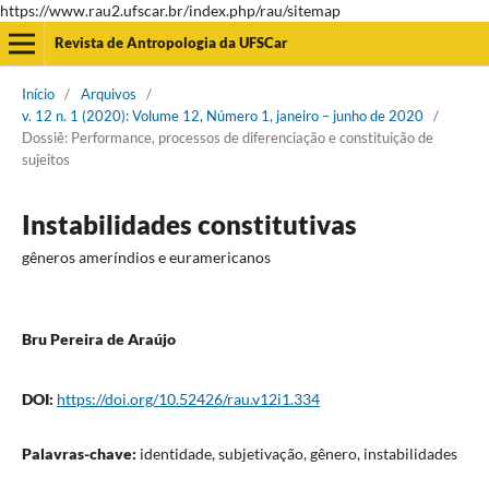
https://www.rau2.ufscar.br/index.php/rau/sitemap
Revista de Antropologia da UFSCar
Início
/
Arquivos
/
v. 12 n. 1 (2020): Volume 12, Número 1, janeiro – junho de 2020
/
Dossiê: Performance, processos de diferenciação e constituição de
sujeitos
Instabilidades constitutivas
gêneros ameríndios e euramericanos
Bru Pereira de Araújo
DOI:
https://doi.org/10.52426/rau.v12i1.334
Palavras-chave:
identidade, subjetivação, gênero, instabilidades