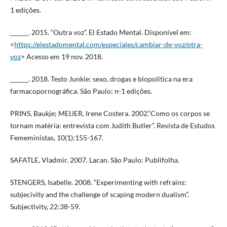
1 edições.
______. 2015. “Outra voz”. El Estado Mental. Disponível em:
<
https://elestadomental.com/especiales/cambiar-de-voz/otra-
voz
> Acesso em 19 nov. 2018.
______. 2018. Testo Junkie: sexo, drogas e biopolítica na era
farmacopornográfica. São Paulo: n-1 edições.
PRINS, Baukje; MEIJER, Irene Costera. 2002.“Como os corpos se
tornam matéria: entrevista com Judith Butler”. Revista de Estudos
Femeministas, 10(1):155-167.
SAFATLE, Vladmir. 2007. Lacan. São Paulo: Publifolha.
STENGERS, Isabelle. 2008. “Experimenting with refrains:
subjecivity and the challenge of scaping modern dualism”.
Subjectivity, 22:38-59.