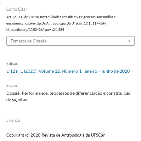
Como Citar
Araújo, B. P. de. (2020). Instabilidades constitutivas: gêneros ameríndios e
euramericanos.
Revista De Antropologia Da UFSCar
,
12
(1), 117–144.
https://doi.org/10.52426/rau.v12i1.334
Fomatos de Citação
Edição
v. 12 n. 1 (2020): Volume 12, Número 1, janeiro – junho de 2020
Seção
Dossiê: Performance, processos de diferenciação e constituição
de sujeitos
Licença
Copyright (c) 2020 Revista de Antropologia da UFSCar