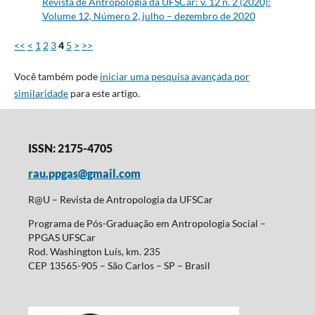
Revista de Antropologia da UFSCar: v. 12 n. 2 (2020):
Volume 12, Número 2, julho – dezembro de 2020
<<
<
1
2
3
4
5
>
>>
Você também pode
iniciar uma pesquisa avançada por
similaridade
para este artigo.
ISSN: 2175-4705
rau.ppgas@gmail.com
R@U – Revista de Antropologia da UFSCar
Programa de Pós-Graduação em Antropologia Social –
PPGAS UFSCar
Rod. Washington Luís, km. 235
CEP 13565-905 – São Carlos – SP – Brasil