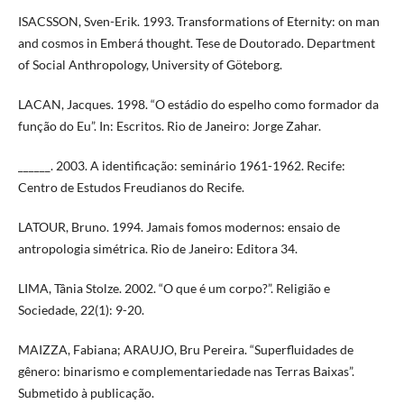
ISACSSON, Sven-Erik. 1993. Transformations of Eternity: on man
and cosmos in Emberá thought. Tese de Doutorado. Department
of Social Anthropology, University of Göteborg.
LACAN, Jacques. 1998. “O estádio do espelho como formador da
função do Eu”. In: Escritos. Rio de Janeiro: Jorge Zahar.
______. 2003. A identificação: seminário 1961-1962. Recife:
Centro de Estudos Freudianos do Recife.
LATOUR, Bruno. 1994. Jamais fomos modernos: ensaio de
antropologia simétrica. Rio de Janeiro: Editora 34.
LIMA, Tânia Stolze. 2002. “O que é um corpo?”. Religião e
Sociedade, 22(1): 9-20.
MAIZZA, Fabiana; ARAUJO, Bru Pereira. “Superfluidades de
gênero: binarismo e complementariedade nas Terras Baixas”.
Submetido à publicação.