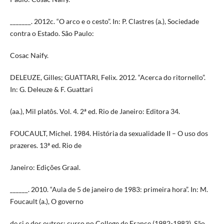
_______. 2012c. “O arco e o cesto”. In: P. Clastres (a.), Sociedade
contra o Estado. São Paulo:
Cosac Naify.
DELEUZE, Gilles; GUATTARI, Felix. 2012. “Acerca do ritornello”.
In: G. Deleuze & F. Guattari
(aa.), Mil platôs. Vol. 4. 2ª ed. Rio de Janeiro: Editora 34.
FOUCAULT, Michel. 1984. História da sexualidade II – O uso dos
prazeres. 13ª ed. Rio de
Janeiro: Edições Graal.
______. 2010. “Aula de 5 de janeiro de 1983: primeira hora”. In: M.
Foucault (a.), O governo
de si e dos outros: curso no College de France (1982-1983). São