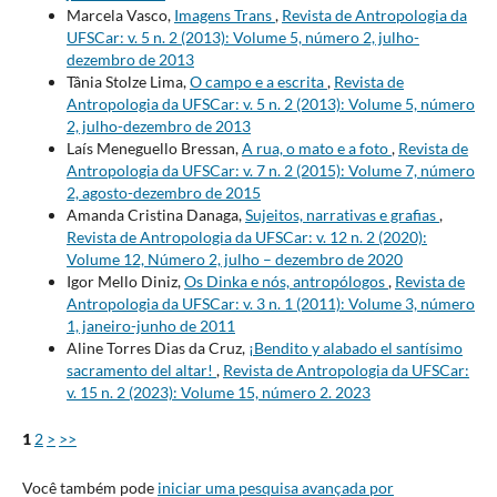
Marcela Vasco,
Imagens Trans
,
Revista de Antropologia da
UFSCar: v. 5 n. 2 (2013): Volume 5, número 2, julho-
dezembro de 2013
Tânia Stolze Lima,
O campo e a escrita
,
Revista de
Antropologia da UFSCar: v. 5 n. 2 (2013): Volume 5, número
2, julho-dezembro de 2013
Laís Meneguello Bressan,
A rua, o mato e a foto
,
Revista de
Antropologia da UFSCar: v. 7 n. 2 (2015): Volume 7, número
2, agosto-dezembro de 2015
Amanda Cristina Danaga,
Sujeitos, narrativas e grafias
,
Revista de Antropologia da UFSCar: v. 12 n. 2 (2020):
Volume 12, Número 2, julho – dezembro de 2020
Igor Mello Diniz,
Os Dinka e nós, antropólogos
,
Revista de
Antropologia da UFSCar: v. 3 n. 1 (2011): Volume 3, número
1, janeiro-junho de 2011
Aline Torres Dias da Cruz,
¡Bendito y alabado el santísimo
sacramento del altar!
,
Revista de Antropologia da UFSCar:
v. 15 n. 2 (2023): Volume 15, número 2. 2023
1
2
>
>>
Você também pode
iniciar uma pesquisa avançada por