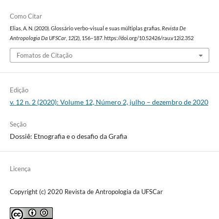
Como Citar
Elias, A. N. (2020). Glossário verbo-visual e suas múltiplas grafias.
Revista De
Antropologia Da UFSCar
,
12
(2), 156–187. https://doi.org/10.52426/rau.v12i2.352
Fomatos de Citação
Edição
v. 12 n. 2 (2020): Volume 12, Número 2, julho – dezembro de 2020
Seção
Dossiê: Etnografia e o desafio da Grafia
Licença
Copyright (c) 2020 Revista de Antropologia da UFSCar