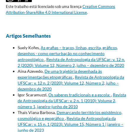
Este trabalho está licenciado sob uma licença
Creative Commons
Attribution-ShareAlike 4.0 International License
.
Artigos Semelhantes
Suely Kofes,
As grafias – traços, linhas, escrita, gráficos,
desenhos - como perturbação no conhecimento
antropológico
,
Revista de Antropologia da UFSCar: v. 12 n.
2 (2020): Volume 12, Número 2, julho – dezembro de 2020
Aina Azevedo,
De uma trajetória desenhada às
experimentações etnográficas
,
Revista de Antropologia da
UFSCar: v. 12 n. 2 (2020): Volume 12, Número 2, julho –
dezembro de 2020
Igor Scaramuzzi,
Os saberes tradicionais e a escola:
,
Revista
de Antropologia da UFSCar: v. 2 n. 1 (2010): Volume 2,
número 1, janeiro-junho de 2010
Thais Viana Barbosa,
Demarcando territórios epistêmico,
cosmológico e geográfico
,
Revista de Antropologia da
UFSCar: v. 15 n. 1 (2023): Volume 15, Número 1 | janeiro –
junho de 2023