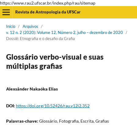
https://www.rau2.ufscar.br/index.php/rau/sitemap
Revista de Antropologia da UFSCar
Início
/
Arquivos
/
v. 12 n. 2 (2020): Volume 12, Número 2, julho – dezembro de 2020
/
Dossiê: Etnografia e o desafio da Grafia
Glossário verbo-visual e suas
múltiplas grafias
Alexsânder Nakaóka Elias
DOI:
https://doi.org/10.52426/rau.v12i2.352
Palavras-chave:
Glossário, Fotografia, Escrita, Grafias