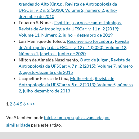
grandes do Alto Xingu:
,
Revista de Antropologia da
UFSCar: v. 2 n. 2 (2010): Volume 2, número 2, julho-
dezembro de 2010
Eduardo S. Nunes,
Espíritos, corpos e cantos inimigos
,
Revista de Antropologia da UFSCar: v. 11 n. 2 (2019):
Volume 11, Número 2, julho – dezembro de 2019
Luiz Henrique de Toledo,
Reconversão torcedora
,
Revista
de Antropologia da UFSCar: v. 12 n. 1 (2020): Volume 12,
Número 1, janeiro – junho de 2020
Nilton de Almeida Nascimento,
O ato de julgar
,
Revista de
Antropologia da UFSCar: v. 7 n. 2 (2015): Volume 7, número
2, agosto-dezembro de 2015
Jacqueline Ferraz de Lima,
Mulher-fiel
,
Revista de
Antropologia da UFSCar: v. 5 n. 2 (2013): Volume 5, número
2, julho-dezembro de 2013
1
2
3
4
5
6
>
>>
Você também pode
iniciar uma pesquisa avançada por
similaridade
para este artigo.