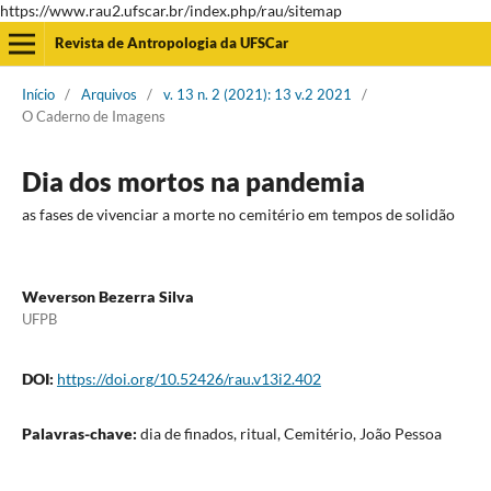
https://www.rau2.ufscar.br/index.php/rau/sitemap
Revista de Antropologia da UFSCar
Início
/
Arquivos
/
v. 13 n. 2 (2021): 13 v.2 2021
/
O Caderno de Imagens
Dia dos mortos na pandemia
as fases de vivenciar a morte no cemitério em tempos de solidão
Weverson Bezerra Silva
UFPB
DOI:
https://doi.org/10.52426/rau.v13i2.402
Palavras-chave:
dia de finados, ritual, Cemitério, João Pessoa