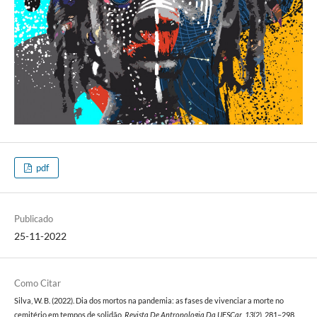
pdf
Publicado
25-11-2022
Como Citar
Silva, W. B. (2022). Dia dos mortos na pandemia: as fases de vivenciar a morte no
cemitério em tempos de solidão.
Revista De Antropologia Da UFSCar
,
13
(2), 281–298.