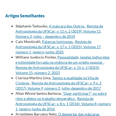
Artigos Semelhantes
Stéphanie Tselouiko,
A máscara dos Outros
,
Revista de
Antropologia da UFSCar: v. 11 n. 2 (2019): Volume 11,
Número 2, julho – dezembro de 2019
Caio Monticelli,
Palavras luminosas
,
Revista de
Antropologia da UFSCar: v. 17 n. 1 (2025): Volume 17,
número 1, janeiro-junho 2025
Williane Juvêncio Pontes,
Pessoalidade, janelas indiscretas
e intimidade forçada na vivência de um prédio popular
,
Revista de Antropologia da UFSCar: v. 15 n. 2 (2023):
Volume 15, número 2. 2023
Clarissa Martins Lima,
Tempo e qualidade na Vila de
Cimbres
,
Revista de Antropologia da UFSCar: v. 9 n. 2
(2017): Volume 9, número 2, julho-dezembro de 2017
Allan Winne Santos Barbosa,
“Quer participar?”, ou sobre
ritos e afetos no trabalho etnográfico
,
Revista de
Antropologia da UFSCar: v. 8 n. 1 (2016): Volume 8, número
1, janeiro-junho de 2016
Aristóteles Barcelos Neto,
O despertar das máscaras