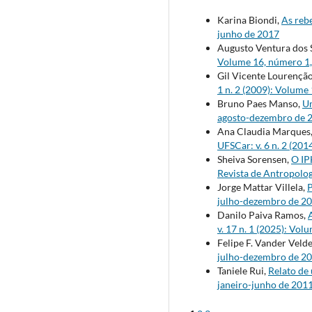
Karina Biondi,
As reb
junho de 2017
Augusto Ventura dos 
Volume 16, número 1,
Gil Vicente Lourençã
1 n. 2 (2009): Volume
Bruno Paes Manso,
U
agosto-dezembro de 
Ana Claudia Marques
UFSCar: v. 6 n. 2 (20
Sheiva Sorensen,
O IP
Revista de Antropolog
Jorge Mattar Villela,
P
julho-dezembro de 2
Danilo Paiva Ramos,
v. 17 n. 1 (2025): Vo
Felipe F. Vander Veld
julho-dezembro de 2
Taniele Rui,
Relato de
janeiro-junho de 201