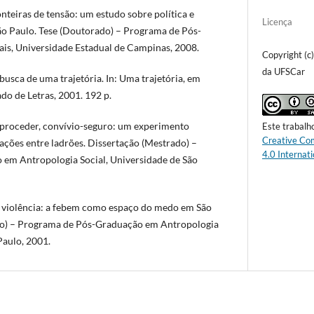
onteiras de tensão: um estudo sobre política e
Licença
São Paulo. Tese (Doutorado) – Programa de Pós-
is, Universidade Estadual de Campinas, 2008.
Copyright (c
da UFSCar
 busca de uma trajetória. In: Uma trajetória, em
do de Letras, 2001. 192 p.
roceder, convívio-seguro: um experimento
Este trabalh
Creative Co
lações entre ladrões. Dissertação (Mestrado) –
4.0 Internati
em Antropologia Social, Universidade de São
a violência: a febem como espaço do medo em São
do) – Programa de Pós-Graduação em Antropologia
Paulo, 2001.