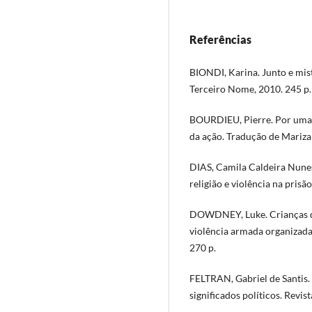
Referências
BIONDI, Karina. Junto e mis
Terceiro Nome, 2010. 245 p.
BOURDIEU, Pierre. Por uma ci
da ação. Tradução de Mariza
DIAS, Camila Caldeira Nunes
religião e violência na prisã
DOWDNEY, Luke. Crianças do
violência armada organizada 
270 p.
FELTRAN, Gabriel de Santis.
significados políticos. Revis