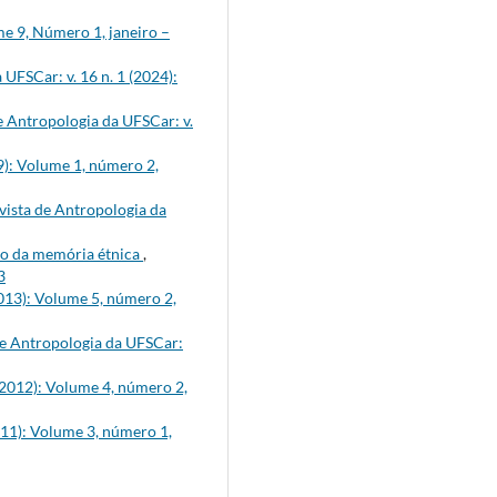
me 9, Número 1, janeiro –
 UFSCar: v. 16 n. 1 (2024):
e Antropologia da UFSCar: v.
9): Volume 1, número 2,
vista de Antropologia da
to da memória étnica
,
3
2013): Volume 5, número 2,
de Antropologia da UFSCar:
 (2012): Volume 4, número 2,
011): Volume 3, número 1,