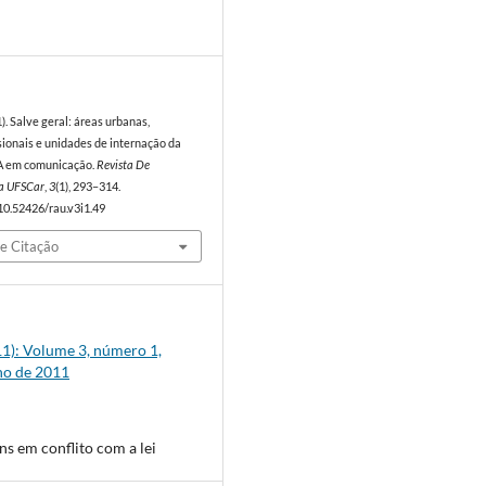
1
1). Salve geral: áreas urbanas,
isionais e unidades de internação da
 em comunicação.
Revista De
a UFSCar
,
3
(1), 293–314.
/10.52426/rau.v3i1.49
e Citação
011): Volume 3, número 1,
ho de 2011
ns em conflito com a lei