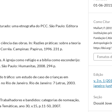
01-06-201
Como Citar
turado: uma etnografia do PCC. São Paulo: Editora
Mallart, F. (201
instituições pr
Fundação CASA
ência das obras. In: Razões práticas: sobre a teoria
Antropologia D
https://doi.org
 Corrêa. Campinas: Papirus, 1996. 231 p.
Fomatos d
. A igreja como refúgio e a bíblia como esconderijo:
o. São Paulo: Humanitas, 2008. 294 p.
Edição
 tráfico: um estudo de caso de crianças em
v. 3 n. 1 (2
no Rio de Janeiro. Rio de Janeiro: 7 Letras, 2003.
janeiro-jun
Seção
 Trabalhadores e bandidos: categorias de nomeação,
Dossiê Jove
ta Temáticas, ano 30, v.15, p.11-50, 2007.