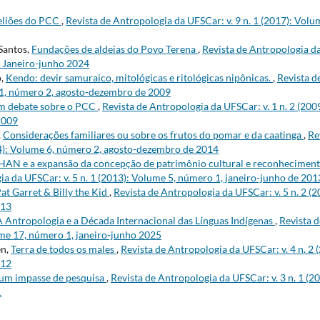
eliões do PCC
,
Revista de Antropologia da UFSCar: v. 9 n. 1 (2017): Volu
Santos,
Fundações de aldeias do Povo Terena
,
Revista de Antropologia da
 Janeiro-junho 2024
o,
Kendo: devir samuraico, mitológicas e ritológicas nipônicas.
,
Revista d
 1, número 2, agosto-dezembro de 2009
m debate sobre o PCC
,
Revista de Antropologia da UFSCar: v. 1 n. 2 (200
2009
,
Considerações familiares ou sobre os frutos do pomar e da caatinga
,
Re
14): Volume 6, número 2, agosto-dezembro de 2014
HAN e a expansão da concepção de patrimônio cultural e reconhecimen
ia da UFSCar: v. 5 n. 1 (2013): Volume 5, número 1, janeiro-junho de 201
at Garret & Billy the Kid
,
Revista de Antropologia da UFSCar: v. 5 n. 2 (
013
A Antropologia e a Década Internacional das Línguas Indígenas
,
Revista 
lume 17, número 1, janeiro-junho 2025
en,
Terra de todos os males
,
Revista de Antropologia da UFSCar: v. 4 n. 2
012
 um impasse de pesquisa
,
Revista de Antropologia da UFSCar: v. 3 n. 1 (2
1