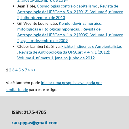
2, agosto-dezembro de 2014
Jean Tible,
Cosmologias contra o capitalismo
,
Revista de
Antropologia da UFSCar: v. 5 n. 2 (2013): Volume 5, número
2, julho-dezembro de 2013
Gil Vicente Lourenção,
Kendo: devir samuraico,
mitológicas e ritológicas nipônicas.
,
Revista de
Antropologia da UFSCar: v. 1 n. 2 (2009): Volume 1, número
2, agosto-dezembro de 2009
Cleber Lambert da Silva,
Fichte, Indígenas e Ambientalistas
,
Revista de Antropologia da UFSCar: v. 4 n. 1 (2012):
Volume 4, número 1, janeiro-junho de 2012
1
2
3
4
5
6
7
>
>>
Você também pode
iniciar uma pesquisa avançada por
similaridade
para este artigo.
ISSN: 2175-4705
rau.ppgas@gmail.com