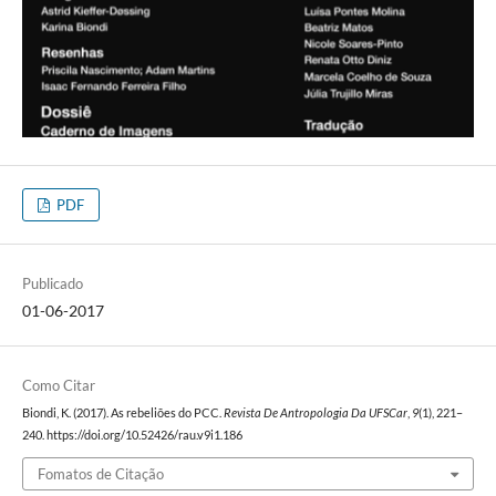
PDF
Publicado
01-06-2017
Como Citar
Biondi, K. (2017). As rebeliões do PCC.
Revista De Antropologia Da UFSCar
,
9
(1), 221–
240. https://doi.org/10.52426/rau.v9i1.186
Fomatos de Citação