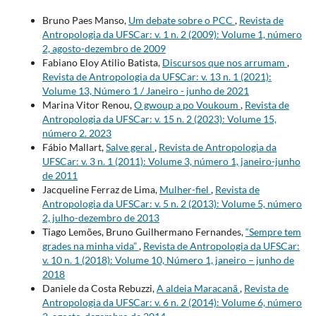
Bruno Paes Manso,
Um debate sobre o PCC
,
Revista de
Antropologia da UFSCar: v. 1 n. 2 (2009): Volume 1, número
2, agosto-dezembro de 2009
Fabiano Eloy Atilio Batista,
Discursos que nos arrumam
,
Revista de Antropologia da UFSCar: v. 13 n. 1 (2021):
Volume 13, Número 1 / Janeiro - junho de 2021
Marina Vitor Renou,
O gwoup a po Voukoum
,
Revista de
Antropologia da UFSCar: v. 15 n. 2 (2023): Volume 15,
número 2. 2023
Fábio Mallart,
Salve geral
,
Revista de Antropologia da
UFSCar: v. 3 n. 1 (2011): Volume 3, número 1, janeiro-junho
de 2011
Jacqueline Ferraz de Lima,
Mulher-fiel
,
Revista de
Antropologia da UFSCar: v. 5 n. 2 (2013): Volume 5, número
2, julho-dezembro de 2013
Tiago Lemões, Bruno Guilhermano Fernandes,
“Sempre tem
grades na minha vida”
,
Revista de Antropologia da UFSCar:
v. 10 n. 1 (2018): Volume 10, Número 1, janeiro – junho de
2018
Daniele da Costa Rebuzzi,
A aldeia Maracanã
,
Revista de
Antropologia da UFSCar: v. 6 n. 2 (2014): Volume 6, número