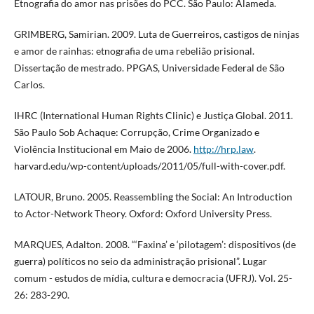
Etnografia do amor nas prisões do PCC. São Paulo: Alameda.
GRIMBERG, Samirian. 2009. Luta de Guerreiros, castigos de ninjas
e amor de rainhas: etnografia de uma rebelião prisional.
Dissertação de mestrado. PPGAS, Universidade Federal de São
Carlos.
IHRC (International Human Rights Clinic) e Justiça Global. 2011.
São Paulo Sob Achaque: Corrupção, Crime Organizado e
Violência Institucional em Maio de 2006.
http://hrp.law
.
harvard.edu/wp-content/uploads/2011/05/full-with-cover.pdf.
LATOUR, Bruno. 2005. Reassembling the Social: An Introduction
to Actor-Network Theory. Oxford: Oxford University Press.
MARQUES, Adalton. 2008. “‘Faxina’ e ‘pilotagem’: dispositivos (de
guerra) políticos no seio da administração prisional”. Lugar
comum - estudos de mídia, cultura e democracia (UFRJ). Vol. 25-
26: 283-290.