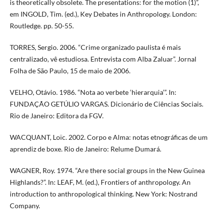
is theoretically obsolete. The presentations: for the motion (1)”,
em INGOLD, Tim. (ed.), Key Debates in Anthropology. London:
Routledge. pp. 50-55.
TORRES, Sergio. 2006. “Crime organizado paulista é mais
centralizado, vê estudiosa. Entrevista com Alba Zaluar”. Jornal
Folha de São Paulo, 15 de maio de 2006.
VELHO, Otávio. 1986. “Nota ao verbete ‘hierarquia’”. In:
FUNDAÇÃO GETÚLIO VARGAS. Dicionário de Ciências Sociais.
Rio de Janeiro: Editora da FGV.
WACQUANT, Loïc. 2002. Corpo e Alma: notas etnográficas de um
aprendiz de boxe. Rio de Janeiro: Relume Dumará.
WAGNER, Roy. 1974. “Are there social groups in the New Guinea
Highlands?”. In: LEAF, M. (ed.), Frontiers of anthropology. An
introduction to anthropological thinking. New York: Nostrand
Company.