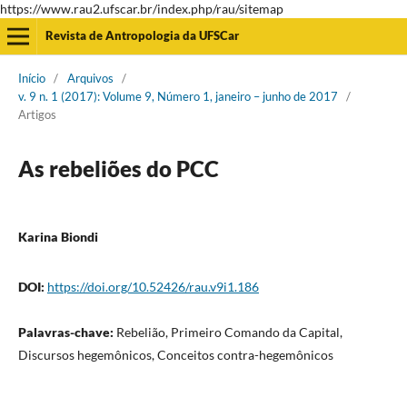
https://www.rau2.ufscar.br/index.php/rau/sitemap
Revista de Antropologia da UFSCar
Início
/
Arquivos
/
v. 9 n. 1 (2017): Volume 9, Número 1, janeiro – junho de 2017
/
Artigos
As rebeliões do PCC
Karina Biondi
DOI:
https://doi.org/10.52426/rau.v9i1.186
Palavras-chave:
Rebelião, Primeiro Comando da Capital,
Discursos hegemônicos, Conceitos contra-hegemônicos