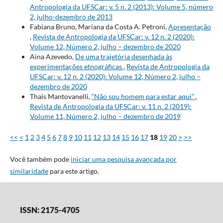
Antropologia da UFSCar: v. 5 n. 2 (2013): Volume 5, número
2, julho-dezembro de 2013
Fabiana Bruno, Mariana da Costa A. Petroni,
Apresentação
,
Revista de Antropologia da UFSCar: v. 12 n. 2 (2020):
Volume 12, Número 2, julho – dezembro de 2020
Aina Azevedo,
De uma trajetória desenhada às
experimentações etnográficas
,
Revista de Antropologia da
UFSCar: v. 12 n. 2 (2020): Volume 12, Número 2, julho –
dezembro de 2020
Thais Mantovanelli,
“Não sou homem para estar aqui”
,
Revista de Antropologia da UFSCar: v. 11 n. 2 (2019):
Volume 11, Número 2, julho – dezembro de 2019
<<
<
1
2
3
4
5
6
7
8
9
10
11
12
13
14
15
16
17
18
19
20
>
>>
Você também pode
iniciar uma pesquisa avançada por
similaridade
para este artigo.
ISSN: 2175-4705