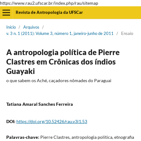
https://www.rau2.ufscar.br/index.php/rau/sitemap
Revista de Antropologia da UFSCar
Início
/
Arquivos
/
v. 3 n. 1 (2011): Volume 3, número 1, janeiro-junho de 2011
/
Ensaio
A antropologia política de Pierre
Clastres em Crônicas dos índios
Guayaki
o que sabem os Aché, caçadores nômades do Paraguai
Tatiana Amaral Sanches Ferreira
DOI:
https://doi.org/10.52426/rau.v3i1.53
Palavras-chave:
Pierre Clastres, antropologia política, etnografia