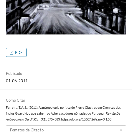
PDF
Publicado
01-06-2011
Como Citar
Ferreira, T. A. S. . (2011). A antropologia política de Pierre Clastres em Crônicas dos
índios Guayaki: o que sabem os Aché, caçadores nômades do Paraguai.
Revista De
Antropologia Da UFSCar
,
3
(1), 375–383. https://doi.org/10.52426/rau.v3i1.53
Fomatos de Citação