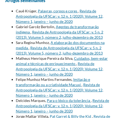
Artigos Semelhantes
Cauê Krüger,
Palavras, corpos e cores
,
Revista de
Antropologia da UFSCar: v. 12 n. 1 (2020): Volume 12,
Número 1, janeiro – junho de 2020
Gabriel Garcêz Bertolin,
Agentes de transformação
indígena
,
Revista de Antropologia da UFSCar: v. 5 n. 2
(2013): Volume 5, número 2, julho-dezembro de 2013
Sara Regina Munhoz,
A elaboração dos documentos na
medida
,
Revista de Antropologia da UFSCar: v. 5 n. 2
(2013): Volume 5, número 2, julho-dezembro de 2013
Matheus Henrique Pereira da Silva,
Cuidados, bem-estar
animal e técnicas de enriquecimento
,
Revista de
Antropologia da UFSCar: v. 12 n. 1 (2020): Volume 12,
Número 1, janeiro – junho de 2020
Felipe Munhoz Martins Fernandes,
Imitação e
transformação ou a criatividade Macuxi
,
Revista de
Antropologia da UFSCar: v. 12 n. 1 (2020): Volume 12,
Número 1, janeiro – junho de 2020
Delcides Marques,
Para o léxico da tolerância
,
Revista de
Antropologia da UFSCar: v. 12 n. 1 (2020): Volume 12,
Número 1, janeiro – junho de 2020
Jorge Mattar Villela,
Pat Garret & Billy the Kid
,
Revista de