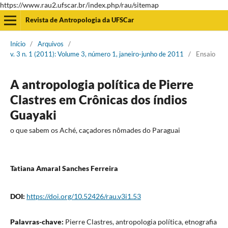
https://www.rau2.ufscar.br/index.php/rau/sitemap
Revista de Antropologia da UFSCar
Início
/
Arquivos
/
v. 3 n. 1 (2011): Volume 3, número 1, janeiro-junho de 2011
/
Ensaio
A antropologia política de Pierre
Clastres em Crônicas dos índios
Guayaki
o que sabem os Aché, caçadores nômades do Paraguai
Tatiana Amaral Sanches Ferreira
DOI:
https://doi.org/10.52426/rau.v3i1.53
Palavras-chave:
Pierre Clastres, antropologia política, etnografia