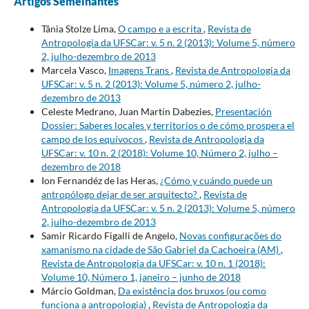
Artigos Semelhantes
Tânia Stolze Lima,
O campo e a escrita
,
Revista de
Antropologia da UFSCar: v. 5 n. 2 (2013): Volume 5, número
2, julho-dezembro de 2013
Marcela Vasco,
Imagens Trans
,
Revista de Antropologia da
UFSCar: v. 5 n. 2 (2013): Volume 5, número 2, julho-
dezembro de 2013
Celeste Medrano, Juan Martín Dabezies,
Presentación
Dossier: Saberes locales y territorios o de cómo prospera el
campo de los equívocos
,
Revista de Antropologia da
UFSCar: v. 10 n. 2 (2018): Volume 10, Número 2, julho –
dezembro de 2018
Ion Fernandéz de las Heras,
¿Cómo y cuándo puede un
antropólogo dejar de ser arquitecto?
,
Revista de
Antropologia da UFSCar: v. 5 n. 2 (2013): Volume 5, número
2, julho-dezembro de 2013
Samir Ricardo Figalli de Angelo,
Novas configurações do
xamanismo na cidade de São Gabriel da Cachoeira (AM)
,
Revista de Antropologia da UFSCar: v. 10 n. 1 (2018):
Volume 10, Número 1, janeiro – junho de 2018
Márcio Goldman,
Da existência dos bruxos (ou como
funciona a antropologia)
,
Revista de Antropologia da