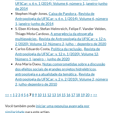
UFSCar: v. 6 n. 1 (2014): Volume 6, número 1, janeiro-junho
de 2014
Stephen Hugh-Jones,
Caixa de Pandora
,
Revista de
Antropologia da UFSCar: v. 6 n. 1 (2014): Volume 6, número
1, janeiro-junho de 2014
S. Eben Kirksey, Stefan Helmreich, Felipe F. Vander Velden,
Thiago Mota Cardoso,
A emergência da etnografia
multiespécies
,
Revista de Antropologia da UFSCar: v. 12 n.
2 (2020): Volume 12, Número 2, julho – dezembro de 2020
Carlos Eduardo Costa,
Política da reclusão
,
Revista de
Antropologia da UFSCar: v. 12 n. 1 (2020): Volume 12,
Número 1, janeiro – junho de 2020
Ana Maria Daou,
Notas comprometidas sobre a discussão
dos efeitos sociais de grandes projetos hidrelétricos,
antropologia e a atualidade da temática
,
Revista de
Antropologia da UFSCar: v. 2 n. 2 (2010): Volume 2, número
2, julho-dezembro de 2010
<<
<
1
2
3
4
5
6
7
8
9
10
11
12
13
14
15
16
17
18
19
20
>
>>
Você também pode
iniciar uma pesquisa avançada por
similaridade
para este artigo.