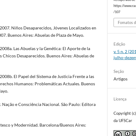
https://www.rau
/107
Fomatos d
2007. Niños Desaparecidos, Jóvenes Localizados en
007. Buenos Aires: Abuelas de Plaza de Mayo.
Edição
008a. Las Abuelas y la Genética: El Aporte de la
v. 5 n. 2 (2
os Chicos Desaparecidos. Buenos Aires: Abuelas de
julho-deze
Seção
08b. El Papel del Sistema de Justicia Frente a las
Artigos
Derechos Humanos: Problemáticas Actuales. Buenos
Mayo.
Licença
Nação e Consciência Nacional. São Paulo: Editora
Copyright (c
da UFSCar
tesco y Modernidad. Barcelona/Buenos Aires: