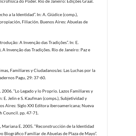
rofísica do Poder. Rio de Janeiro: Edições Graal.
ho a la Identidad”. In: A. Giúdice (comp.),
Apropiación, Filiación. Buenos Aires: Abuelas de
odução: A Invenção das Tradições”. In: E.
, A Invenção das Tradições. Rio de Janeiro: Paz e
timas, Familiares y Ciudadanos/as: Las Luchas por la
Cadernos Pagu, 29: 37-60.
006. “Lo Legado y lo Proprio. Lazos Familiares y
: E. Jelin e S. Kaufman (comps.), Subjetividad y
os Aires: Siglo XXI Editora iberoamericana; Nueva
h Council. pp. 47-71.
Mariana E. 2005. “Reconstrucción de la Identidad
o Biográfico Familiar de Abuelas de Plaza de Mayo”.