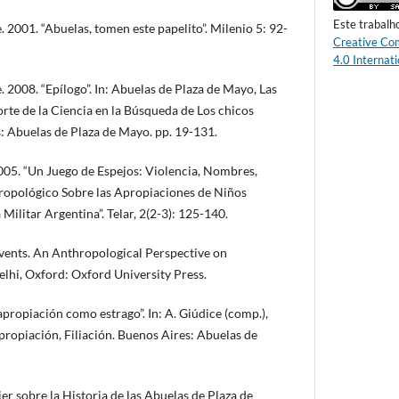
Este trabalh
2001. “Abuelas, tomen este papelito”. Milenio 5: 92-
Creative Co
4.0 Internati
2008. “Epílogo”. In: Abuelas de Plaza de Mayo, Las
orte de la Ciencia en la Búsqueda de Los chicos
: Abuelas de Plaza de Mayo. pp. 19-131.
005. “Un Juego de Espejos: Violencia, Nombres,
tropológico Sobre las Apropiaciones de Niños
Militar Argentina”. Telar, 2(2-3): 125-140.
Events. An Anthropological Perspective on
hi, Oxford: Oxford University Press.
apropiación como estrago”. In: A. Giúdice (comp.),
Apropiación, Filiación. Buenos Aires: Abuelas de
r sobre la Historia de las Abuelas de Plaza de