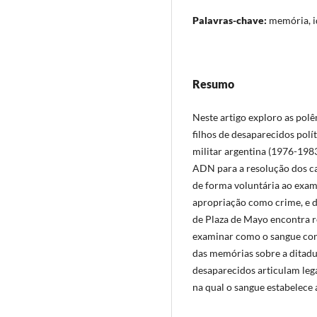
Palavras-chave:
memória, id
Resumo
Neste artigo exploro as polê
filhos de desaparecidos polí
militar argentina (1976-198
ADN para a resolução dos c
de forma voluntária ao exam
apropriação como crime, e 
de Plaza de Mayo encontra re
examinar como o sangue con
das memórias sobre a ditadu
desaparecidos articulam lega
na qual o sangue estabelece 