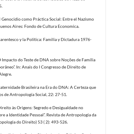
5.
l Genocidio como Práctica Social: Entre el Nazismo
 Buenos Aires: Fondo de Cultura Economica.
Parentesco y la Política: Familia y Dictadura 1976-
 Impacto do Teste de DNA sobre Noções de Família
orâneo”. In: Anais do I Congresso de Direito de
Alegre.
aternidade Brasileira na Era do DNA: A Certeza que
os de Antropología Social, 22: 27-51.
reito às Origens: Segredo e Desigualdade no
re a Identidade Pessoal”. Revista de Antropologia da
pologia do Direito) 53 ( 2): 493-526.