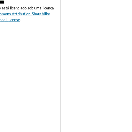
o está licenciado sob uma licença
mmons Attribution-ShareAlike
onal License
.