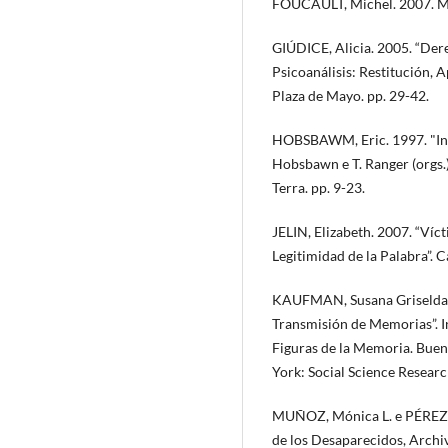
FOUCAULT, Michel. 2007. Mic
GIÚDICE, Alicia. 2005. “Derec
Psicoanálisis: Restitución, 
Plaza de Mayo. pp. 29-42.
HOBSBAWM, Eric. 1997. "Intr
Hobsbawn e T. Ranger (orgs.)
Terra. pp. 9-23.
JELIN, Elizabeth. 2007. “Víc
Legitimidad de la Palabra”. 
KAUFMAN, Susana Griselda. 2
Transmisión de Memorias”. In
Figuras de la Memoria. Buen
York: Social Science Researc
MUÑOZ, Mónica L. e PÉREZ, 
de los Desaparecidos, Archiv