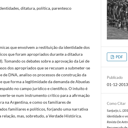
entidades, ditatura, política, parentesco
micas que envolvem a restituição da identidade dos
ticos que foram apropriados durante a ditadura
PDF
3). Tomando os debates sobre a aprovação da Lei de
asos dos apropriados que se recusam a submeter-se
e de DNA, analiso os processos de construção da
Publicado
de que forma a legitimidade da demanda de Abuelas
01-12-201
spaldo no campo jurídico e científico. O intuito é
verte-se num instrumento crítico para a afirmação
ra na Argentina, e como os familiares de
Como Citar
dos familiares e políticos, forjando uma narrativa
Sanjurjo, L. (2
a relação, mas, sobretudo, a Verdade Histórica.
identidade e ve
Revista De Ant
Recuperado de