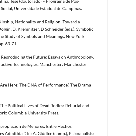
ntina. Tese (doutorado) – Programa de Pós-
Social, Universidade Estadual de Campinas.
nship, Nationality and Religion: Toward a
. Dolgin, D. Kremnitzer, D Schneider (eds.), Symbolic
the Study of Symbols and Meanings. New York:
pp. 63-71.
Reproducing the Future: Essays on Anthropology,
uctive Technologies. Manchester: Manchester
 Are Here: The DNA of Performance”. The Drama
he Political Lives of Dead Bodies: Reburial and
ork: Columbia University Press.
 Apropiación de Menores: Entre Hechos
 Admitidas”. In: A. Giúdice (comp.), Psicoanálisis: