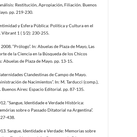
análisis: Restitución, Apropiación, Filiación. Buenos
Mayo. pp. 219-230.
timidad y Esfera Pública: Política y Cultura en el
 Vibrant 1 ( 1⁄2): 230-255.
08. “Prólogo”. In: Abuelas de Plaza de Mayo, Las
orte de la Ciencia en la Búsqueda de los Chicos
: Abuelas de Plaza de Mayo. pp. 13-15.
aternidades Clandestinas de Campo de Mayo.
nistración de Nacimientos”. In: M. Tarducci (comp.),
. Buenos Aires: Espacio Editorial. pp. 87-135.
12. “Sangue, Identidade e Verdade Histórica:
mórias sobre o Passado Ditatorial na Argentina”.
427-438.
013. Sangue, Identidade e Verdade: Memorias sobre