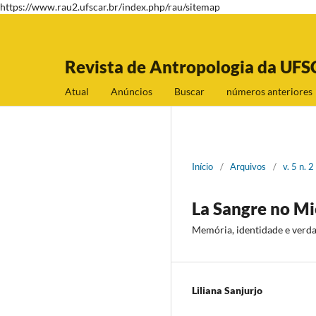
https://www.rau2.ufscar.br/index.php/rau/sitemap
Revista de Antropologia da UFS
Atual
Anúncios
Buscar
números anteriores
Início
/
Arquivos
/
v. 5 n.
La Sangre no M
Memória, identidade e verda
Liliana Sanjurjo