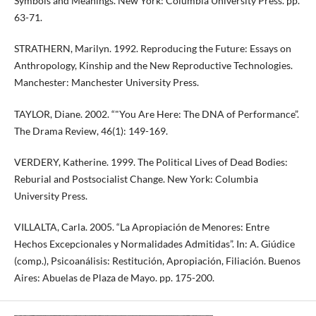
Symbols and Meanings. New York: Columbia University Press. pp.
63-71.
STRATHERN, Marilyn. 1992. Reproducing the Future: Essays on
Anthropology, Kinship and the New Reproductive Technologies.
Manchester: Manchester University Press.
TAYLOR, Diane. 2002. “"You Are Here: The DNA of Performance”.
The Drama Review, 46(1): 149-169.
VERDERY, Katherine. 1999. The Political Lives of Dead Bodies:
Reburial and Postsocialist Change. New York: Columbia
University Press.
VILLALTA, Carla. 2005. “La Apropiación de Menores: Entre
Hechos Excepcionales y Normalidades Admitidas”. In: A. Giúdice
(comp.), Psicoanálisis: Restitución, Apropiación, Filiación. Buenos
Aires: Abuelas de Plaza de Mayo. pp. 175-200.