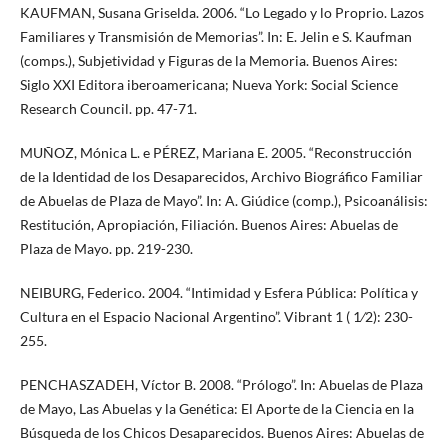
KAUFMAN, Susana Griselda. 2006. “Lo Legado y lo Proprio. Lazos
Familiares y Transmisión de Memorias”. In: E. Jelin e S. Kaufman
(comps.), Subjetividad y Figuras de la Memoria. Buenos Aires:
Siglo XXI Editora iberoamericana; Nueva York: Social Science
Research Council. pp. 47-71.
MUÑOZ, Mónica L. e PÉREZ, Mariana E. 2005. “Reconstrucción
de la Identidad de los Desaparecidos, Archivo Biográfico Familiar
de Abuelas de Plaza de Mayo”. In: A. Giúdice (comp.), Psicoanálisis:
Restitución, Apropiación, Filiación. Buenos Aires: Abuelas de
Plaza de Mayo. pp. 219-230.
NEIBURG, Federico. 2004. “Intimidad y Esfera Pública: Política y
Cultura en el Espacio Nacional Argentino”. Vibrant 1 ( 1⁄2): 230-
255.
PENCHASZADEH, Víctor B. 2008. “Prólogo”. In: Abuelas de Plaza
de Mayo, Las Abuelas y la Genética: El Aporte de la Ciencia en la
Búsqueda de los Chicos Desaparecidos. Buenos Aires: Abuelas de