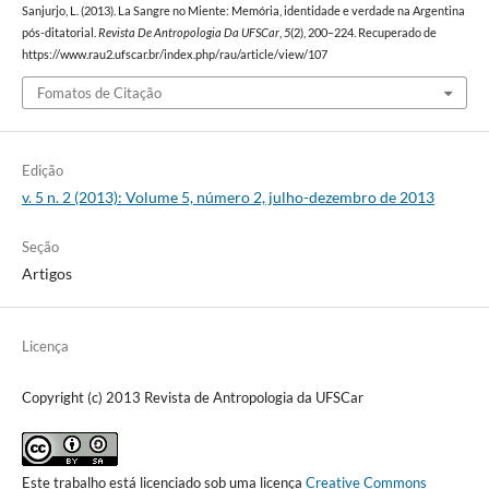
Sanjurjo, L. (2013). La Sangre no Miente: Memória, identidade e verdade na Argentina
pós-ditatorial.
Revista De Antropologia Da UFSCar
,
5
(2), 200–224. Recuperado de
https://www.rau2.ufscar.br/index.php/rau/article/view/107
Fomatos de Citação
Edição
v. 5 n. 2 (2013): Volume 5, número 2, julho-dezembro de 2013
Seção
Artigos
Licença
Copyright (c) 2013 Revista de Antropologia da UFSCar
Este trabalho está licenciado sob uma licença
Creative Commons