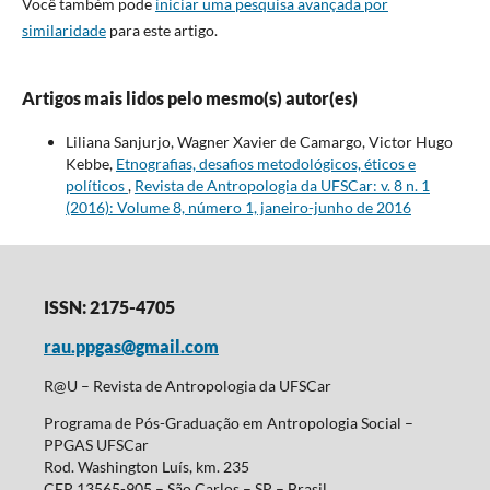
Você também pode
iniciar uma pesquisa avançada por
similaridade
para este artigo.
Artigos mais lidos pelo mesmo(s) autor(es)
Liliana Sanjurjo, Wagner Xavier de Camargo, Victor Hugo
Kebbe,
Etnografias, desafios metodológicos, éticos e
políticos
,
Revista de Antropologia da UFSCar: v. 8 n. 1
(2016): Volume 8, número 1, janeiro-junho de 2016
ISSN: 2175-4705
rau.ppgas@gmail.com
R@U – Revista de Antropologia da UFSCar
Programa de Pós-Graduação em Antropologia Social –
PPGAS UFSCar
Rod. Washington Luís, km. 235
CEP 13565-905 – São Carlos – SP – Brasil