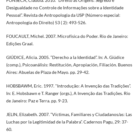
FONSECA, Claudia. 2010. “Direito às Origens: Segredo e
Desigualdade no Controle de Informações sobre a Identidade
Pessoal”. Revista de Antropologia da USP (Número especial:
Antropologia do Direito) 53 ( 2): 493-526.
FOUCAULT, Michel. 2007. Microfísica do Poder. Rio de Janeiro:
Edições Graal.
GIÚDICE, Alicia. 2005. “Derecho a la Identidad”. In: A. Giúdice
(comp.), Psicoanálisis: Restitución, Apropiación, Filiación. Buenos
Aires: Abuelas de Plaza de Mayo. pp. 29-42.
HOBSBAWM, Eric. 1997. "Introdução: A Invenção das Tradições”.
In: E. Hobsbawn e T. Ranger (orgs.), A Invenção das Tradições. Rio
de Janeiro: Paz e Terra. pp. 9-23.
JELIN, Elizabeth. 2007. “Víctimas, Familiares y Ciudadanos/as: Las
Luchas por la Legitimidad de la Palabra”. Cadernos Pagu, 29: 37-
60.