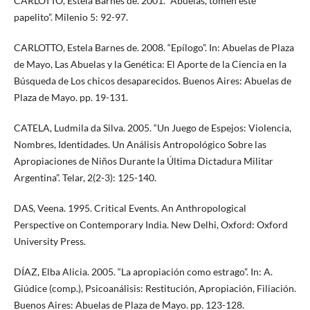
CARLOTTO, Estela Barnes de. 2001. “Abuelas, tomen este
papelito”. Milenio 5: 92-97.
CARLOTTO, Estela Barnes de. 2008. “Epílogo”. In: Abuelas de Plaza
de Mayo, Las Abuelas y la Genética: El Aporte de la Ciencia en la
Búsqueda de Los chicos desaparecidos. Buenos Aires: Abuelas de
Plaza de Mayo. pp. 19-131.
CATELA, Ludmila da Silva. 2005. “Un Juego de Espejos: Violencia,
Nombres, Identidades. Un Análisis Antropológico Sobre las
Apropiaciones de Niños Durante la Última Dictadura Militar
Argentina”. Telar, 2(2-3): 125-140.
DAS, Veena. 1995. Critical Events. An Anthropological
Perspective on Contemporary India. New Delhi, Oxford: Oxford
University Press.
DÍAZ, Elba Alicia. 2005. “La apropiación como estrago”. In: A.
Giúdice (comp.), Psicoanálisis: Restitución, Apropiación, Filiación.
Buenos Aires: Abuelas de Plaza de Mayo. pp. 123-128.