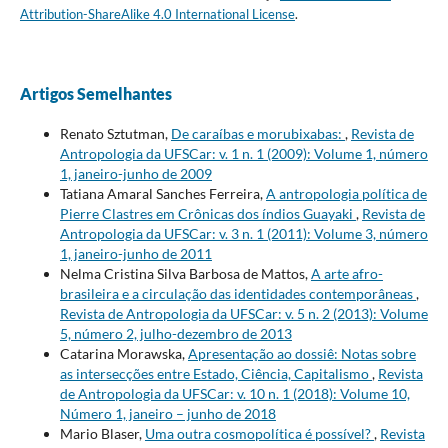
Attribution-ShareAlike 4.0 International License
.
Artigos Semelhantes
Renato Sztutman,
De caraíbas e morubixabas:
,
Revista de
Antropologia da UFSCar: v. 1 n. 1 (2009): Volume 1, número
1, janeiro-junho de 2009
Tatiana Amaral Sanches Ferreira,
A antropologia política de
Pierre Clastres em Crônicas dos índios Guayaki
,
Revista de
Antropologia da UFSCar: v. 3 n. 1 (2011): Volume 3, número
1, janeiro-junho de 2011
Nelma Cristina Silva Barbosa de Mattos,
A arte afro-
brasileira e a circulação das identidades contemporâneas
,
Revista de Antropologia da UFSCar: v. 5 n. 2 (2013): Volume
5, número 2, julho-dezembro de 2013
Catarina Morawska,
Apresentação ao dossiê: Notas sobre
as intersecções entre Estado, Ciência, Capitalismo
,
Revista
de Antropologia da UFSCar: v. 10 n. 1 (2018): Volume 10,
Número 1, janeiro – junho de 2018
Mario Blaser,
Uma outra cosmopolítica é possível?
,
Revista