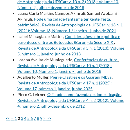
de Antropologia da UFSCar: v. 10 n. 2 (2018): Volume 10,
Número 2, julho – dezembro de 2018
Luana Carla Martins Campos Akinruli, Samuel Ayobami
Akinruli,
Pode uma cidade-fantasma ter gente, festa,
patrimônio?
,
Revista de Antropologia da UFSCar: v. 13 n. 1
(2021): Volume 13, Número 1 / Janeiro - junho de 2021
Izabel Missagia de Mattos,
Considerações sobre política e
parentesco entre os Botocudos (Borún) do Século XIX
,
Revista de Antropologia da UFSCar: v. 5 n. 1 (2013): Volume
5, número 1, janeiro-junho de 2013
Lorena Avellar de Muniagurria,
Conferências de cultura
,
Revista de Antropologia da UFSCar: v. 10 n. 1 (2018):
Volume 10, Número 1, janeiro – junho de 2018
Adalberto Müller,
Pierre Clastres e os Guarani Mbyá
,
Revista de Antropologia da UFSCar: v. 17 n. 1 (2025):
Volume 17, número 1, janeiro-junho 2025
Piero C. Leirner,
O Estado como fazenda de domesticação
,
Revista de Antropologia da UFSCar: v. 4 n. 2 (2012): Volume
4, número 2, julho-dezembro de 2012
<<
<
1
2
3
4
5
6
7
8
9
>
>>